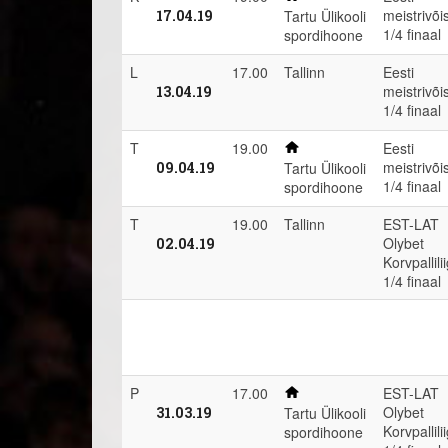
meistrivõi
17.04.19
Tartu Ülikooli
1/4 finaal
spordihoone
L
17.00
Tallinn
Eesti
meistrivõi
13.04.19
1/4 finaal
T
19.00
Eesti
meistrivõi
09.04.19
Tartu Ülikooli
1/4 finaal
spordihoone
T
19.00
Tallinn
EST-LAT
Olybet
02.04.19
Korvpallili
1/4 finaal
P
17.00
EST-LAT
Olybet
31.03.19
Tartu Ülikooli
Korvpallili
spordihoone