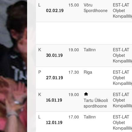
L
15.00
Võru
EST-LAT
Spordihoone
Olybet
02.02.19
Korvpallili
K
19.00
Tallinn
EST-LAT
Olybet
30.01.19
Korvpallili
P
17.30
Riga
EST-LAT
Olybet
27.01.19
Korvpallili
K
19.00
EST-LAT
Olybet
16.01.19
Tartu Ülikooli
Korvpallili
spordihoone
L
17.00
Tallinn
EST-LAT
Olybet
12.01.19
Korvpallili