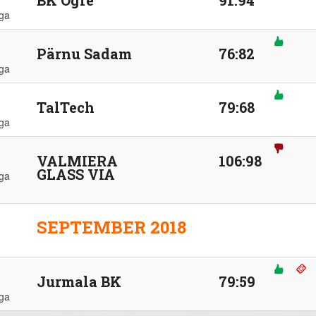
BK Ogre
91:94
iga
Pärnu Sadam
76:82
iga
TalTech
79:68
iga
VALMIERA
106:98
GLASS VIA
iga
SEPTEMBER 2018
Jurmala BK
79:59
iga