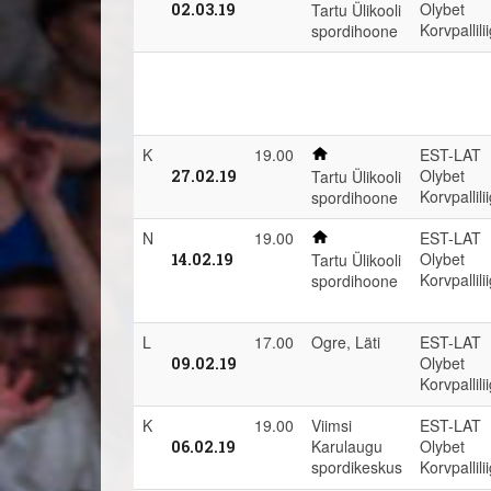
Olybet
02.03.19
Tartu Ülikooli
Korvpallili
spordihoone
K
19.00
EST-LAT
Olybet
27.02.19
Tartu Ülikooli
Korvpallili
spordihoone
N
19.00
EST-LAT
Olybet
14.02.19
Tartu Ülikooli
Korvpallili
spordihoone
L
17.00
Ogre, Läti
EST-LAT
Olybet
09.02.19
Korvpallili
K
19.00
Viimsi
EST-LAT
Karulaugu
Olybet
06.02.19
spordikeskus
Korvpallili