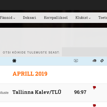
Fännid
Doksari
Korvpallikool
Klubist
Toet
OTSI KÕIKIDE TULEMUSTE SEAST:
APRILL 2019
Tallinna Kalev/TLÜ
96:97
stluste