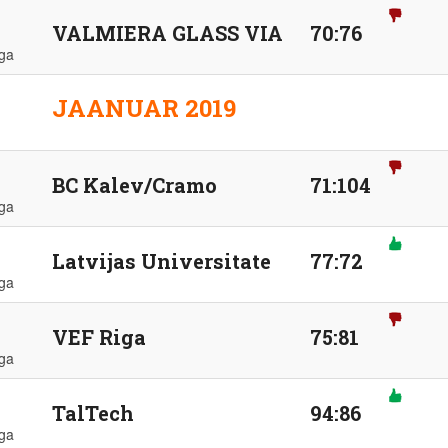
VALMIERA GLASS VIA
70:76
iga
JAANUAR 2019
BC Kalev/Cramo
71:104
iga
Latvijas Universitate
77:72
iga
VEF Riga
75:81
iga
TalTech
94:86
iga