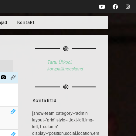
ajad
Kontakt
Tartu Ülikooli
korvpallimeeskond
Kontaktid
[show-team category='admin'
layout='grid' style=',text-left,img-
left,1-column'
display='position,social,location,email,telephone,name