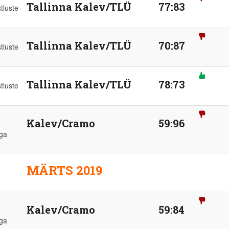
Tallinna Kalev/TLÜ
77:83
stluste
Tallinna Kalev/TLÜ
70:87
stluste
Tallinna Kalev/TLÜ
78:73
stluste
Kalev/Cramo
59:96
iga
MÄRTS 2019
Kalev/Cramo
59:84
iga