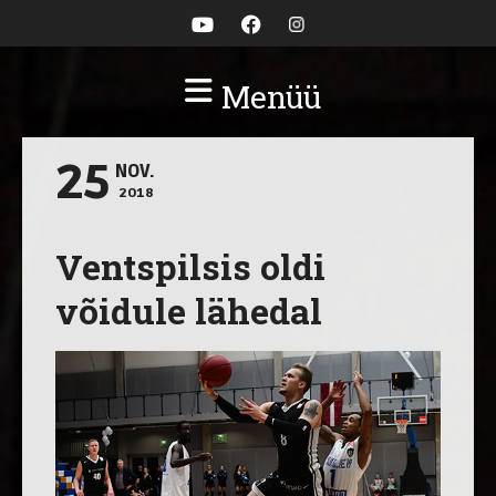
Menüü
25
NOV.
2018
Ventspilsis oldi
võidule lähedal