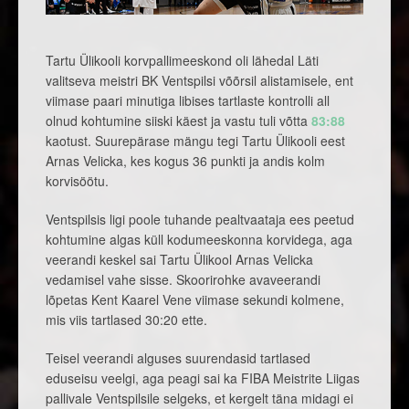
Tartu Ülikooli korvpallimeeskond oli lähedal Läti
valitseva meistri BK Ventspilsi võõrsil alistamisele, ent
viimase paari minutiga libises tartlaste kontrolli all
olnud kohtumine siiski käest ja vastu tuli võtta
83:88
kaotust. Suurepärase mängu tegi Tartu Ülikooli eest
Arnas Velicka, kes kogus 36 punkti ja andis kolm
korvisöötu.
Ventspilsis ligi poole tuhande pealtvaataja ees peetud
kohtumine algas küll kodumeeskonna korvidega, aga
veerandi keskel sai Tartu Ülikool Arnas Velicka
vedamisel vahe sisse. Skoorirohke avaveerandi
lõpetas Kent Kaarel Vene viimase sekundi kolmene,
mis viis tartlased 30:20 ette.
Teisel veerandi alguses suurendasid tartlased
eduseisu veelgi, aga peagi sai ka FIBA Meistrite Liigas
pallivale Ventspilsile selgeks, et kergelt täna midagi ei