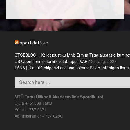
sport.delfi.ee
OTSEBLOGI | Kergejõustiku MM: Erm ja Tilga alustasid kümnevõi
US Openi tenniseturniir võtab appi „VARi“
25. aug. 2023
TÄNA | Üle 100 ekipaaži osalusel toimuv Paide ralli algab linn
MTÜ Tartu Ülikooli Akadeemiline Spordiklubi
Ujula 4, 51008 Tartu
Büroo - 737 5371
Administraator - 737 6280