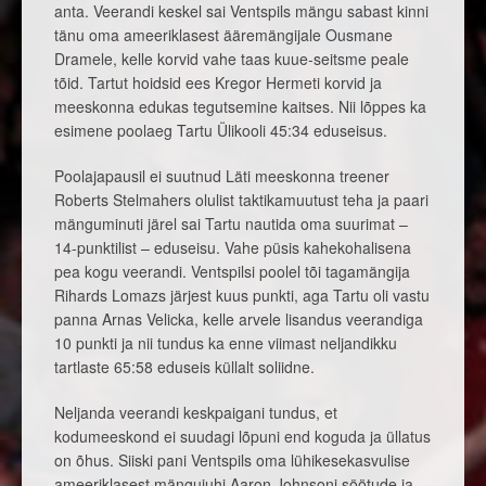
anta. Veerandi keskel sai Ventspils mängu sabast kinni
tänu oma ameeriklasest ääremängijale Ousmane
Dramele, kelle korvid vahe taas kuue-seitsme peale
tõid. Tartut hoidsid ees Kregor Hermeti korvid ja
meeskonna edukas tegutsemine kaitses. Nii lõppes ka
esimene poolaeg Tartu Ülikooli 45:34 eduseisus.
Poolajapausil ei suutnud Läti meeskonna treener
Roberts Stelmahers olulist taktikamuutust teha ja paari
mänguminuti järel sai Tartu nautida oma suurimat –
14-punktilist – eduseisu. Vahe püsis kahekohalisena
pea kogu veerandi. Ventspilsi poolel tõi tagamängija
Rihards Lomazs järjest kuus punkti, aga Tartu oli vastu
panna Arnas Velicka, kelle arvele lisandus veerandiga
10 punkti ja nii tundus ka enne viimast neljandikku
tartlaste 65:58 eduseis küllalt soliidne.
Neljanda veerandi keskpaigani tundus, et
kodumeeskond ei suudagi lõpuni end koguda ja üllatus
on õhus. Siiski pani Ventspils oma lühikesekasvulise
ameeriklasest mängujuhi Aaron Johnsoni söötude ja