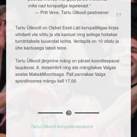
miks nad korvpalliga tegelevad.“
Priit Vene, Tartu Ülikooli peatreener
Tartu Ülikoolil on Olybet Eesti-Läti korvpalliliigas kirjas
võrdselt viis võitu ja viis kaotust ning sellega hoitakse
turniiritabelis kuuendat kohta. Ventspils on 10 võidu ja
ühe kaotusega tabeli teine.
Tartu Ülikooli järgmine mäng on pärast koondisepausi
laupäeval, 8. detsembril ning siis mängitakse Valgas
sealse Maks&Mooritsaga. Pall pannakse Valga
spordihoones mängu kell 17.00.
Tartu Ülikooli korvpallimeeskond