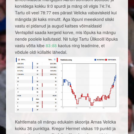
korvidega kokku 9:0 spurdi ja mäng oli viigis 74:74.
Tartu oli veel 78:77 ees pärast Velicka vabaviskeid kui
mängida jäi kaks minutit. Aga lõpuni meeskond siiski
vastu ei pidanud ja augud kaitses võimaldasid
Ventspilsil saada kergeid korve, mis lõpuks ka mängu
nende poolele kallutasid. Nii tuligi Tartu Ülikoolil lõpuks
vastu võtta kibe
83:88
kaotus ning teadmine, et
võidule oldi küllaltki lähedal.
Kahtlemata oli mängu edukaim skoorija Arnas Velicka
kokku 36 punktiga. Kregor Hermet viskas 19 punkti ja