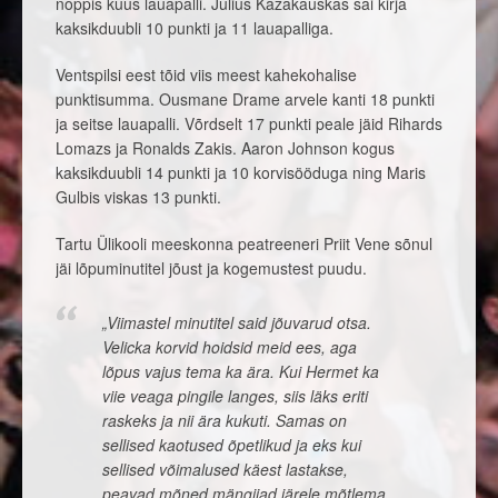
noppis kuus lauapalli. Julius Kazakauskas sai kirja
kaksikduubli 10 punkti ja 11 lauapalliga.
Ventspilsi eest tõid viis meest kahekohalise
punktisumma. Ousmane Drame arvele kanti 18 punkti
ja seitse lauapalli. Võrdselt 17 punkti peale jäid Rihards
Lomazs ja Ronalds Zakis. Aaron Johnson kogus
kaksikduubli 14 punkti ja 10 korvisööduga ning Maris
Gulbis viskas 13 punkti.
Tartu Ülikooli meeskonna peatreeneri Priit Vene sõnul
jäi lõpuminutitel jõust ja kogemustest puudu.
„Viimastel minutitel said jõuvarud otsa.
Velicka korvid hoidsid meid ees, aga
lõpus vajus tema ka ära. Kui Hermet ka
viie veaga pingile langes, siis läks eriti
raskeks ja nii ära kukuti. Samas on
sellised kaotused õpetlikud ja eks kui
sellised võimalused käest lastakse,
peavad mõned mängijad järele mõtlema,