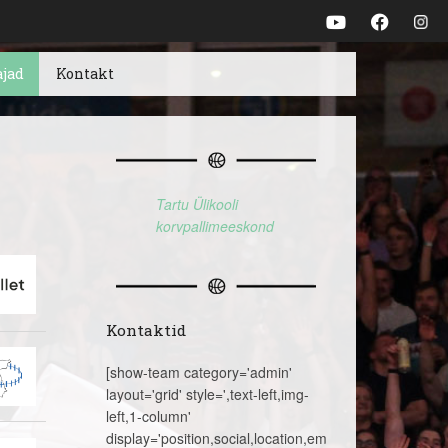
ajad
Kontakt
Tartu Ülikooli
korvpallimeeskond
Kontaktid
[show-team category='admin'
layout='grid' style=',text-left,img-
left,1-column'
display='position,social,location,email,telephone,name