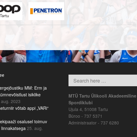
.ee
rgejõustiku MM: Erm ja
kümnevõistlust isiklike
MTÜ Tartu Ülikooli Akadeemiline
 aug. 2023
Spordiklubi
eturniir võtab appi „VARi“
Ujula 4, 51008 Tartu
Büroo - 737 5371
ekipaaži osalusel toimuv
Administraator - 737 6280
b linnakatsega
25. aug.