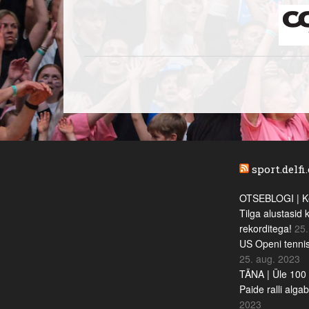
sport.delfi
OTSEBLOGI | Ke
Tilga alustasid 
rekorditega!
25.
US Openi tennis
25. aug. 2023
TÄNA | Üle 100 
Paide ralli alga
2023