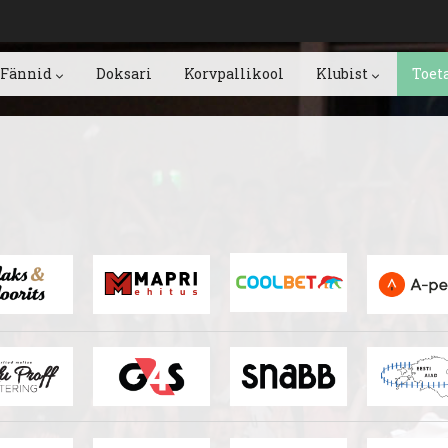
Fännid
Doksari
Korvpallikool
Klubist
Toet