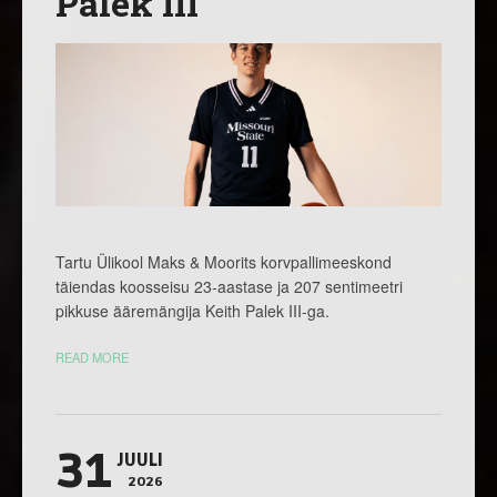
Palek III
Tartu Ülikool Maks & Moorits korvpallimeeskond
täiendas koosseisu 23-aastase ja 207 sentimeetri
pikkuse ääremängija Keith Palek III-ga.
READ MORE
31
JUULI
2026