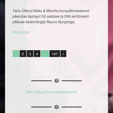
Tartu Ülikool Maks & Moorits korvpallimeeskond
pikendas lepingut 32-aastase ja 208 sentimeetri
pikkuse keskmängija Rauno Nurgeriga.
READ MORE
1
2
3
4
…
147
Tartu Ülikooli korvpallimeeskond