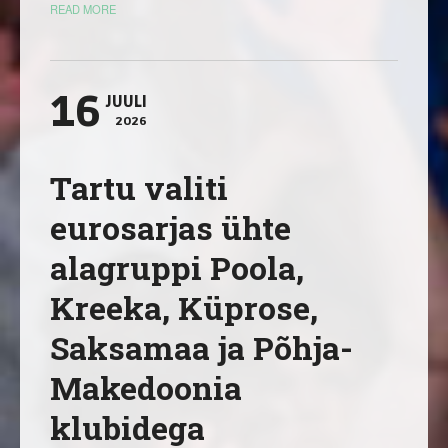
READ MORE
16
JUULI
2026
Tartu valiti
eurosarjas ühte
alagruppi Poola,
Kreeka, Küprose,
Saksamaa ja Põhja-
Makedoonia
klubidega