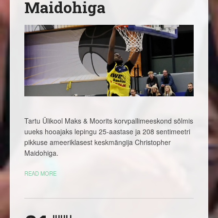
Maidohiga
Tartu Ülikool Maks & Moorits korvpallimeeskond sõlmis
uueks hooajaks lepingu 25-aastase ja 208 sentimeetri
pikkuse ameeriklasest keskmängija Christopher
Maidohiga.
READ MORE