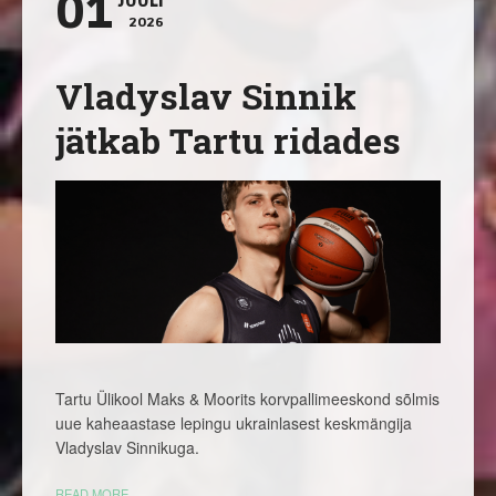
01
JUULI
2026
Vladyslav Sinnik
jätkab Tartu ridades
Tartu Ülikool Maks & Moorits korvpallimeeskond sõlmis
uue kaheaastase lepingu ukrainlasest keskmängija
Vladyslav Sinnikuga.
READ MORE