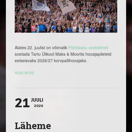
Alates 22. juulist on võimalik
Piletitasku veebilehelt
soetada Tartu Ülikool Maks & Moorits hooajapileteid
eelseisvaks 2026/27 korvpallihooajaks.
READ MORE
21
JUULI
2026
Läheme