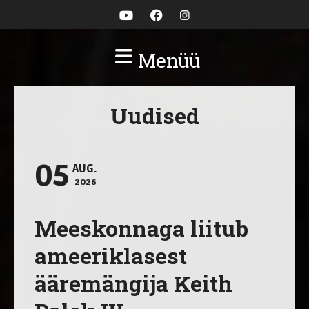
Menüü
Uudised
05
AUG.
2026
Meeskonnaga liitub
ameeriklasest
ääremängija Keith