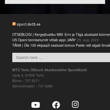
sport.delfi.ee
OTSEBLOGI | Kergejõustiku MM: Erm ja Tilga alustasid kümnevõi
US Openi tenniseturniir võtab appi „VARi“
25. aug. 2023
TÄNA | Üle 100 ekipaaži osalusel toimuv Paide ralli algab linn
MTÜ Tartu Ülikooli Akadeemiline Spordiklubi
Ujula 4, 51008 Tartu
Büroo - 737 5371
Administraator - 737 6280