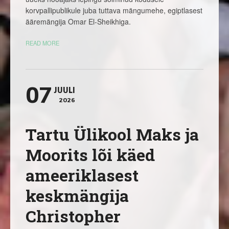
korvpallipublikule juba tuttava mängumehe, egiptlasest
ääremängija Omar El-Sheikhiga.
READ MORE
07
JUULI
2026
Tartu Ülikool Maks ja
Moorits lõi käed
ameeriklasest
keskmängija
Christopher