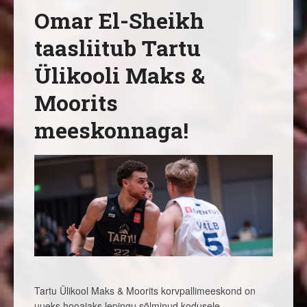
Omar El-Sheikh
taasliitub Tartu
Ülikooli Maks &
Moorits
meeskonnaga!
Tartu Ülikool Maks & Moorits korvpallimeeskond on
uueks hooajaks lepingu sõlminud kodusele