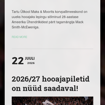
Tartu Ülikool Maks & Moorits korvpallimeeskond on
uueks hooajaks lepingu sõlminud 28-aastase
Ameerika Ühendriikidest pärit tagamängija Mack
Smith-McEweniga.
READ MORE
22
JUULI
2026
2026/27 hooajapiletid
on nüüd saadaval!