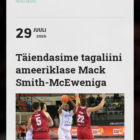
READ MORE
29
JUULI
2026
Täiendasime tagaliini
ameeriklase Mack
Smith-McEweniga