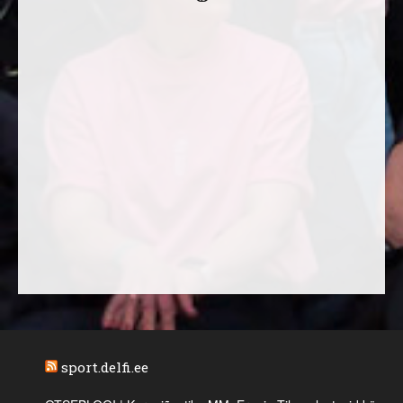
sport.delfi.ee