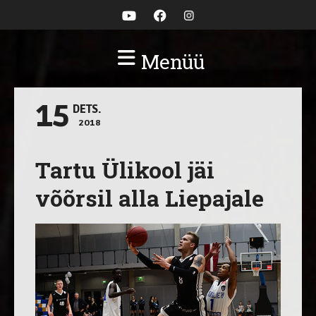
Menüü
15
DETS.
2018
Tartu Ülikool jäi
võõrsil alla Liepajale