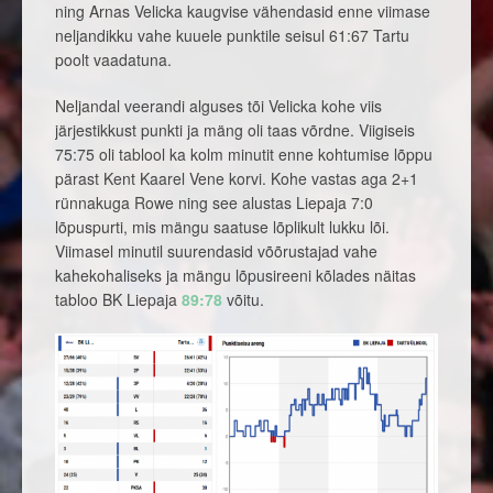
ning Arnas Velicka kaugvise vähendasid enne viimase
neljandikku vahe kuuele punktile seisul 61:67 Tartu
poolt vaadatuna.
Neljandal veerandi alguses tõi Velicka kohe viis
järjestikkust punkti ja mäng oli taas võrdne. Viigiseis
75:75 oli tablool ka kolm minutit enne kohtumise lõppu
pärast Kent Kaarel Vene korvi. Kohe vastas aga 2+1
rünnakuga Rowe ning see alustas Liepaja 7:0
lõpuspurti, mis mängu saatuse lõplikult lukku lõi.
Viimasel minutil suurendasid võõrustajad vahe
kahekohaliseks ja mängu lõpusireeni kõlades näitas
tabloo BK Liepaja
89:78
võitu.