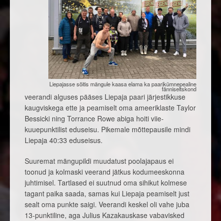
Liepajasse sõitis mängule kaasa elama ka paarikümnepealine
fänniseltskond
veerandi alguses pääses Liepaja paari järjestikkuse
kaugviskega ette ja peamiselt oma ameeriklaste Taylor
Bessicki ning Torrance Rowe abiga hoiti viie-
kuuepunktilist eduseisu. Pikemale mõttepausile mindi
Liepaja 40:33 eduseisus.
Suuremat mängupildi muudatust poolajapaus ei
toonud ja kolmaski veerand jätkus kodumeeskonna
juhtimisel. Tartlased ei suutnud oma sihikut kolmese
tagant paika saada, samas kui Liepaja peamiselt just
sealt oma punkte saigi. Veerandi keskel oli vahe juba
13-punktiline, aga Julius Kazakauskase vabavisked