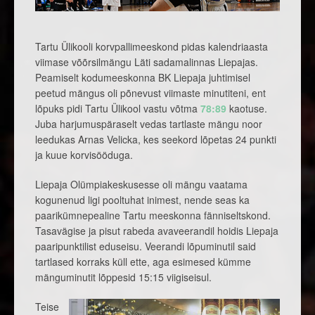
Tartu Ülikooli korvpallimeeskond pidas kalendriaasta
viimase võõrsilmängu Läti sadamalinnas Liepajas.
Peamiselt kodumeeskonna BK Liepaja juhtimisel
peetud mängus oli põnevust viimaste minutiteni, ent
lõpuks pidi Tartu Ülikool vastu võtma
78:89
kaotuse.
Juba harjumuspäraselt vedas tartlaste mängu noor
leedukas Arnas Velicka, kes seekord lõpetas 24 punkti
ja kuue korvisööduga.
Liepaja Olümpiakeskusesse oli mängu vaatama
kogunenud ligi pooltuhat inimest, nende seas ka
paarikümnepealine Tartu meeskonna fänniseltskond.
Tasavägise ja pisut rabeda avaveerandil hoidis Liepaja
paaripunktilist eduseisu. Veerandi lõpuminutil said
tartlased korraks küll ette, aga esimesed kümme
mänguminutit lõppesid 15:15 viigiseisul.
Teise