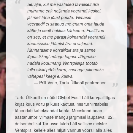
Sel ajal, kui me vastased tavaliselt ära
murrame ehk neljanda veerandi keskel,
jäi meil täna jõust puudu. Viimasel
veerandil ei saanud me enam oma lauda
kätte ja sealt hakkas kärisema. Positiivne
on see, et me pärast kolmandal veerandil
kaotusseisu jäämist ära ei vajunud.
Kannatasime korralikult ära ja saime
lõpus ikkagi mängu tagasi. Järgmise
nädala kodumäng Ventspilsiga tõotab
tulla siiski päris karm, sest ega pikemaks
vahepeal keegi ei kasva.
Priit Vene, Tartu Ülikooli peatreener
Tartu Ülikoolil on nüüd Olybet Eesti-Läti korvpalliliigas
kirjas kuus võitu ja kuus kaotust, mis turniiritabelis
tähendab kaheksandat kohta. Meeskond peab
aastanumbri viimase mängu järgmisel laupäeval, 22.
detsembril kui Tartusse tuleb Läti valitsev meister
Ventspils, kellele alles hiljuti vannuti võõrsil alla alles