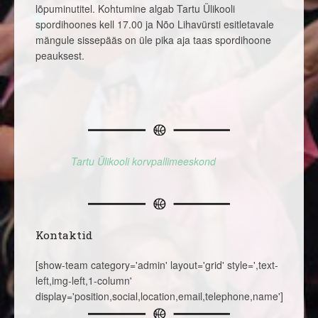
lõpuminutitel. Kohtumine algab Tartu Ülikooli
spordihoones kell 17.00 ja Nõo Lihavürsti esitletavale
mängule sissepääs on üle pika aja taas spordihoone
peauksest.
Tartu Ülikooli korvpallimeeskond
Kontaktid
[show-team category='admin' layout='grid' style=',text-
left,img-left,1-column'
display='position,social,location,email,telephone,name']