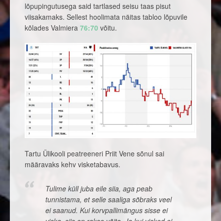
lõpupingutusega said tartlased seisu taas pisut
viisakamaks. Sellest hoolimata näitas tabloo lõpuvile
kõlades Valmiera
76:70
võitu.
Tartu Ülikooli peatreeneri Priit Vene sõnul sai
määravaks kehv visketabavus.
Tulime küll juba eile siia, aga peab
tunnistama, et selle saaliga sõbraks veel
ei saanud. Kui korvpallimängus sisse ei