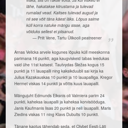
viska, siis on rakse võita. Ja kui visked ei
lähe, hakatakse kiirustama ja tulevad
rumalad vead. Kaitses tulevad augud ja
nii see võit täna käest läks. Lõpus saime
küll korra natuke mängu sisse, aga
võiduks sellest ei piisanud.
Priit Vene, Tartu Ülikooli peatreener
Arnas Velicka arvele kogunes lõpuks küll meeskonna
parimana 16 punkti, aga kaugviskeid tabas leedukas
vaid ühe 11st katsest. Tautvydas Šležas kogus 15
punkti ja 11 lauapalli ning kaksikduubli sai kirja ka
Julius Kazakauskas 10 punkti ja 10 lauapalliga. Kregor
Hermet viskas 14 punkti ja võttis kuus lauapalli.
Mängujuht Edmunds Elksnis oli Valmiera parim 24
punkti, kaheksa lauapalli ja kaheksa korvisööduga.
Janis Kaufmanis lisas 20 punkti ja neli lauapalli. Maris
Ziedins viskas 11 ning Klavs Dubults 10 punkti.
Tänane kaotus tähendab seda, et Olybet Eesti-Läti