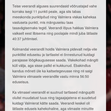
Teise veerandi alguses suurendasid võõrustajad vahe
korraks isegi 11 punkti peale, aga siis tabas
meeskonda punktipõud ning Valmiera viskas kaheksa
vastuseta punkti, mis mänguseisu taas
tasavägisemaks tegid. Veerandi lõpus hakkas Valmiera
vaikselt eest libisema ning poolajale mindi juba lätlaste
40:37 juhtimisel.
Kolmandal veerandil hoidis Valmiera pidevalt nelja-viie
punktilist eduseisu ja tartlastel ei õnnestunud kuidagi
parajasse löögikaugusesse saada. Viskekohad mängiti
küll välja, aga sisse pallid ei kukkunud. Ebakindlus
kandus mõneti üle ka kaitsetegevusse ning nii saigi
Valmiera viimasele veerandile vastu minna 56:50
eduseisus.
Ka viimasel veerandil ei suutnud tartlased mängupilti
olulist muudatust tuua ning tagaajajatena ei suudetud
kuidagi Valmierat kätte saada. Veerandi keskel oli
lätlaste eduseis kahekohaline, aga viimaste minutite