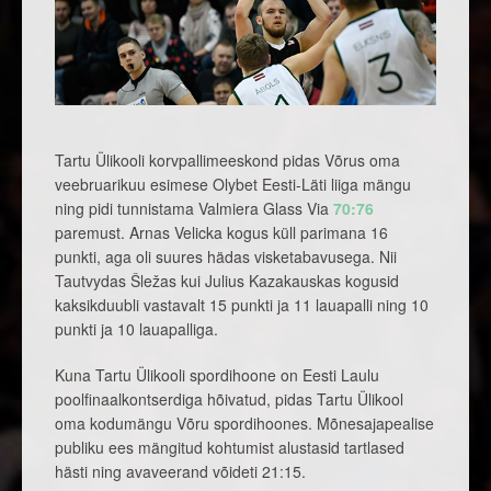
Tartu Ülikooli korvpallimeeskond pidas Võrus oma
veebruarikuu esimese Olybet Eesti-Läti liiga mängu
ning pidi tunnistama Valmiera Glass Via
70:76
paremust. Arnas Velicka kogus küll parimana 16
punkti, aga oli suures hädas visketabavusega. Nii
Tautvydas Šležas kui Julius Kazakauskas kogusid
kaksikduubli vastavalt 15 punkti ja 11 lauapalli ning 10
punkti ja 10 lauapalliga.
Kuna Tartu Ülikooli spordihoone on Eesti Laulu
poolfinaalkontserdiga hõivatud, pidas Tartu Ülikool
oma kodumängu Võru spordihoones. Mõnesajapealise
publiku ees mängitud kohtumist alustasid tartlased
hästi ning avaveerand võideti 21:15.