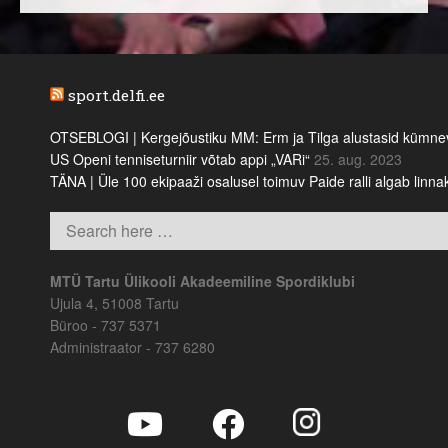
sport.delfi.ee
OTSEBLOGI | Kergejõustiku MM: Erm ja Tilga alustasid kümnevõi
US Openi tenniseturniir võtab appi „VARi“
25. aug. 2023
TÄNA | Üle 100 ekipaaži osalusel toimuv Paide ralli algab linn
MTÜ Tartu Ülikooli Akadeemiline Spordiklubi
Ujula 4, 51008 Tartu
Büroo - 737 5371
Administraator - 737 6280