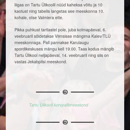
liigas on Tartu Ülikoolil nüüd kaheksa võitu ja 10
kaotust ning tabelis langetas see meeskonna 10.
kohale, otse Valmiera ette.
Pikka puhkust tartlastel pole, juba kolmapäeval, 6.
veebruaril sõidetakse Viimsisse mängima Kalev/TLÜ
meeskonnaga. Pall pannakse Karulaugu
spordikeskuses mängu kell 19.00. Taas kodus mängib
Tartu Ülikool neljapäeval, 14. veebruaril ning siis on
vastas Jekabpilsi meeskond.
Tartu Ülikooli korvpallimeeskond