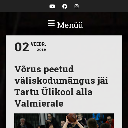
Menüü
02
VEEBR.
2019
Võrus peetud
väliskodumängus jäi
Tartu Ülikool alla
Valmierale