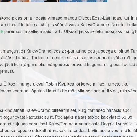
eskond pidas oma hooaja viimase mängu Olybet Eesti-Läti liigas, kui ilm
randfinaalide teises mängus võõrsil vastu Kalev/Cramole. Noortel tartlast
59
paremust ja sellega said Tartu Ülikooli jaoks selleks hooajaks mängi
 mängust oli Kalev/Cramol ees 25-punktiline edu ja seega ei olnud Tar
sipääsu lootust. Tartlaste treeneritepink otsustas seepeale võtta mäng
d jäeti koju järgmisteks mängudeks teravust koguma ning eesti poisid 
gemust.
 Ülikooli mängu üleval Robin Kivi, kes tõi korve nii läbimurretelt kui
Esimese veerandi lõpetas Hendrik Eelmäe viimase sekundi vise, mis vä
 kindlamalt Kalev/Cramo dikteerimisel, kuigi tartlased näitasid südi
t kogunevast kaotusseisust. Poolajaks näitas tabloo kalevlaste 56:33
erand kujunes peamiselt Kalev/Cramo ameeriklaste Reggie Lynchi ja 
ehed kahepeale edukalt rünnakuid lahendasid. Viimasele veerandile lä