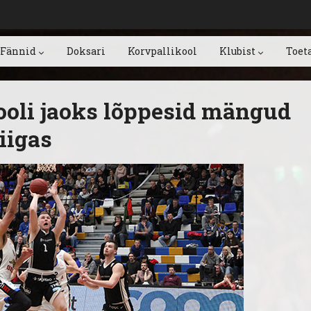
Fännid
Doksari
Korvpallikool
Klubist
Toet
ooli jaoks lõppesid mängud
liigas