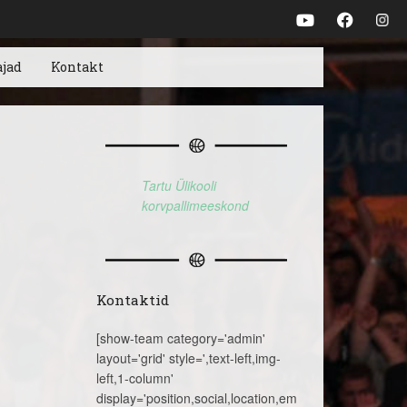
ajad
Kontakt
Tartu Ülikooli
korvpallimeeskond
Kontaktid
[show-team category='admin'
layout='grid' style=',text-left,img-
left,1-column'
display='position,social,location,email,telephone,name