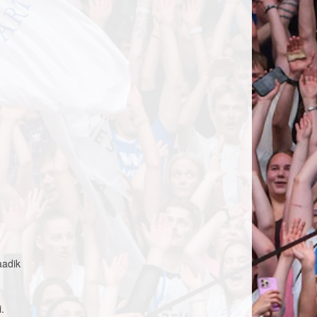
aadik
.