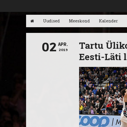
Uudised
Meeskond
Kalender
Tartu Ülik
02
APR.
2019
Eesti-Läti 