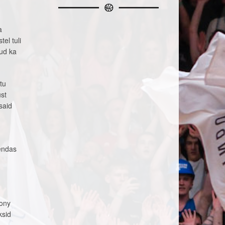
a
el tuli
tud ka
tu
ust
said
hendas
Tony
ksid