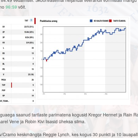
4:49 vedamisel. Skoorivasemal neljandal veerandil vormistati mängu
amo
96:59
võit.
uaega saanud tartlaste parimatena kogusid Kregor Hermet ja Rain R
arel Vene ja Robin Kivi lisasid üheksa silma.
v/Cramo keskmängija Reggie Lynch, kes kogus 30 punkti ja 10 lauapalli