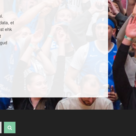
i.
data, et
ast ehk
t
ngud