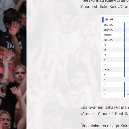
meeskonnad Kalev/Cramo 8
lõppnumbriteks Kalev/Cr
Enamvähem ühtlaselt mäng
võrdselt 10 punkti. Kent-Ka
Üleplatsimees oli aga Kale