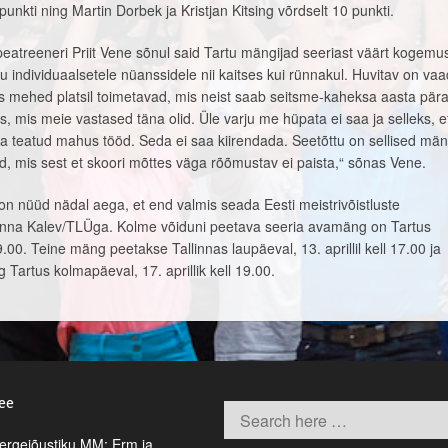
punkti ning Martin Dorbek ja Kristjan Kitsing võrdselt 10 punkti.
eatreeneri Priit Vene sõnul said Tartu mängijad seeriast väärt kogemus
individuaalsetele nüanssidele nii kaitses kui rünnakul. Huvitav on vaa
s mehed platsil toimetavad, mis neist saab seitsme-kaheksa aasta pär
mis meie vastased täna olid. Üle varju me hüpata ei saa ja selleks, e
ha teatud mahus tööd. Seda ei saa kiirendada. Seetõttu on sellised mä
d, mis sest et skoori mõttes väga rõõmustav ei paista,“ sõnas Vene.
on nüüd nädal aega, et end valmis seada Eesti meistrivõistluste
linna Kalev/TLÜga. Kolme võiduni peetava seeria avamäng on Tartus
l 19.00. Teine mäng peetakse Tallinnas laupäeval, 13. aprillil kell 17.00 ja
 Tartus kolmapäeval, 17. aprillik kell 19.00.
.ee
rgejõustiku MM: Erm ja