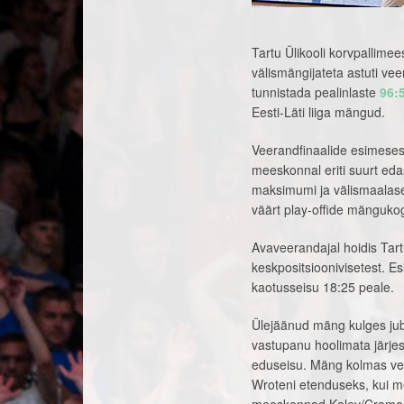
Tartu Ülikooli korvpallime
välismängijateta astuti vee
tunnistada pealinlaste
96:
Eesti-Läti liiga mängud.
Veerandfinaalide esimesest
meeskonnal eriti suurt eda
maksimumi ja välismaalase
väärt play-offide mänguko
Avaveerandajal hoidis Tartu
keskpositsioonivisetest. 
kaotusseisu 18:25 peale.
Ülejäänud mäng kulges juba
vastupanu hoolimata järjes
eduseisu. Mäng kolmas ve
Wroteni etenduseks, kui m