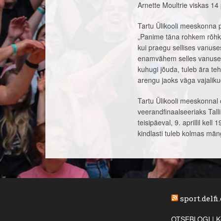
Arnette Moultrie viskas 14 
Tartu Ülikooli meeskonna p
„Panime täna rohkem rõhku 
kui praegu sellises vanuse
enamvähem selles vanuses, 
kuhugi jõuda, tuleb ära te
arengu jaoks väga vajaliku
Tartu Ülikooli meeskonnal 
veerandfinaalseeriaks Tal
teisipäeval, 9. aprillil kel
kindlasti tuleb kolmas mäng
sport.delfi
OTSEBLOGI | Ke