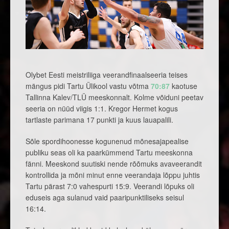
Olybet Eesti meistriliiga veerandfinaalseeria teises
mängus pidi Tartu Ülikool vastu võtma
70:87
kaotuse
Tallinna Kalev/TLÜ meeskonnalt. Kolme võiduni peetav
seeria on nüüd viigis 1:1. Kregor Hermet kogus
tartlaste parimana 17 punkti ja kuus lauapalili.
Sõle spordihoonesse kogunenud mõnesajapealise
publiku seas oli ka paarkümmend Tartu meeskonna
fänni. Meeskond suutiski nende rõõmuks avaveerandit
kontrollida ja mõni minut enne veerandaja lõppu juhtis
Tartu pärast 7:0 vahespurti 15:9. Veerandi lõpuks oli
eduseis aga sulanud vaid paaripunktiliseks seisul
16:14.