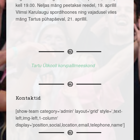
kell 19.00. Neljas mäng peetakse reedel, 19. aprillil
Viimsi Karulaugu spordihoones ning vajadusel viies
mäng Tartus pühapäeval, 21. aprillil.
Tartu Ülikooli korvpallimeeskond
Kontaktid
[show-team category='admin' layout='grid' style=',text-
left,img-left,1-column'
display='position,social,location,email,telephone,name']