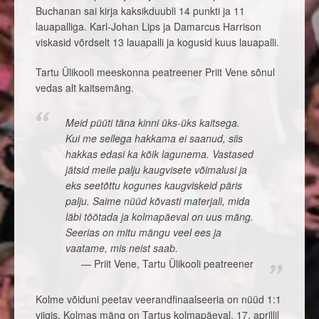
Buchanan sai kirja kaksikduubli 14 punkti ja 11
lauapalliga. Karl-Johan Lips ja Damarcus Harrison
viskasid võrdselt 13 lauapalli ja kogusid kuus lauapalli.
Tartu Ülikooli meeskonna peatreener Priit Vene sõnul
vedas alt kaitsemäng.
Meid püüti täna kinni üks-üks kaitsega.
Kui me sellega hakkama ei saanud, siis
hakkas edasi ka kõik lagunema. Vastased
jätsid meile palju kaugvisete võimalusi ja
eks seetõttu kogunes kaugviskeid päris
palju. Saime nüüd kõvasti materjali, mida
läbi töötada ja kolmapäeval on uus mäng.
Seerias on mitu mängu veel ees ja
vaatame, mis neist saab.
Priit Vene, Tartu Ülikooli peatreener
Kolme võiduni peetav veerandfinaalseeria on nüüd 1:1
viigis. Kolmas mäng on Tartus kolmapäeval, 17. aprillil