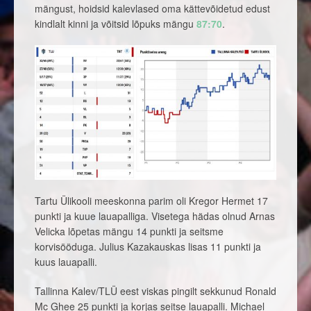
mängust, hoidsid kalevlased oma kättevõidetud edust
kindlalt kinni ja võitsid lõpuks mängu
87:70
.
Tartu Ülikooli meeskonna parim oli Kregor Hermet 17
punkti ja kuue lauapalliga. Visetega hädas olnud Arnas
Velicka lõpetas mängu 14 punkti ja seitsme
korvisööduga. Julius Kazakauskas lisas 11 punkti ja
kuus lauapalli.
Tallinna Kalev/TLÜ eest viskas pingilt sekkunud Ronald
Mc Ghee 25 punkti ja korjas seitse lauapalli. Michael