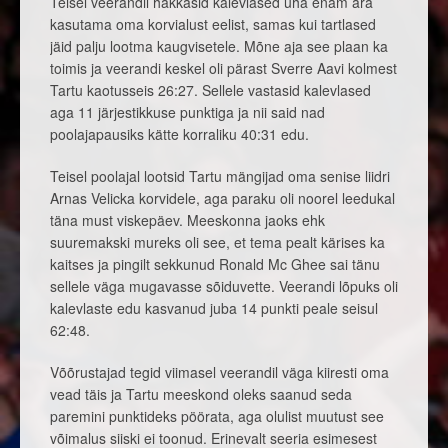
Teisel veerandil hakkasid kalevlased üha enam ära
kasutama oma korvialust eelist, samas kui tartlased
jäid palju lootma kaugvisetele. Mõne aja see plaan ka
toimis ja veerandi keskel oli pärast Sverre Aavi kolmest
Tartu kaotusseis 26:27. Sellele vastasid kalevlased
aga 11 järjestikkuse punktiga ja nii said nad
poolajapausiks kätte korraliku 40:31 edu.
Teisel poolajal lootsid Tartu mängijad oma senise liidri
Arnas Velicka korvidele, aga paraku oli noorel leedukal
täna must viskepäev. Meeskonna jaoks ehk
suuremakski mureks oli see, et tema pealt kärises ka
kaitses ja pingilt sekkunud Ronald Mc Ghee sai tänu
sellele väga mugavasse sõiduvette. Veerandi lõpuks oli
kalevlaste edu kasvanud juba 14 punkti peale seisul
62:48.
Võõrustajad tegid viimasel veerandil väga kiiresti oma
vead täis ja Tartu meeskond oleks saanud seda
paremini punktideks pöörata, aga olulist muutust see
võimalus siiski ei toonud. Erinevalt seeria esimesest