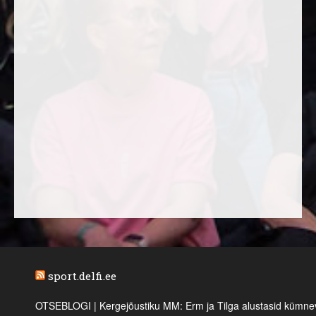
sport.delfi.ee
OTSEBLOGI | Kergejõustiku MM: Erm ja Tilga alustasid kümnevõi