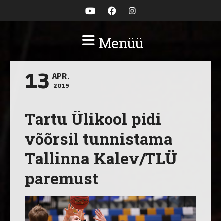
Menüü
13
APR.
2019
Tartu Ülikool pidi
võõrsil tunnistama
Tallinna Kalev/TLÜ
paremust