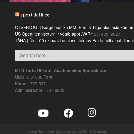
sport.delfi.ee
OTSEBLOGI | Kergejõustiku MM: Erm ja Tilga alustasid kümnevõi
US Openi tenniseturniir võtab appi „VARi“
25. aug. 2023
TÄNA | Üle 100 ekipaaži osalusel toimuv Paide ralli algab linn
MTÜ Tartu Ülikooli Akadeemiline Spordiklubi
Ujula 4, 51008 Tartu
Büroo - 737 5371
Administraator - 737 6280
© 2026 Tartu Ülikool Maks & Moorits. All Rights Reserved.