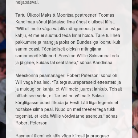
neljapäeval.
Tartu Ülikool Maks & Mooritsa peatreeneri Toomas
Kandimaa sõnul jäädakse ilma ühest olulisest lülist.
“Will oli meile väga vajalik mängumees ja mul on väga
kahju, et me ei suutnud teda kinni hoida. Talle tuli hea
pakkumine ja mängija jaoks on Bundesliga loomulikult
samm edasi. Tõenäoliselt oleksin mängijana
samamoodi käitunud. Soovime Willile Saksamaal edu
ja jälgime, kuidas tal seal läheb,” sõnas Kandimaa.
Meeskonna peamanageri Robert Petersoni sõnul oli
Will väga hea leid. “Ta tegi suurepäraseid etteasteid ja
ja muidugi on kahju, et Will meie juurest lahkub. Teisalt
näitab see seda, et Tartust on võimalik Saksa
kõrgliigasse edasi liikuda ja Eesti-Läti liiga tegemistel
hoitakse silma peal. Nüüd on meil treeneritega tükk
tegemist, et leida Willile võrdväärne asendus,” sõnas
Robert Peterson.
Raymani üleminek käis väga kiiresti ja praeguse