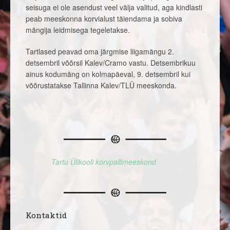
seisuga ei ole asendust veel välja valitud, aga kindlasti
peab meeskonna korvialust täiendama ja sobiva
mängija leidmisega tegeletakse.
Tartlased peavad oma järgmise liigamängu 2.
detsembril võõrsil Kalev/Cramo vastu. Detsembrikuu
ainus kodumäng on kolmapäeval, 9. detsembril kui
võõrustatakse Tallinna Kalev/TLÜ meeskonda.
Tartu Ülikooli korvpallimeeskond
Kontaktid