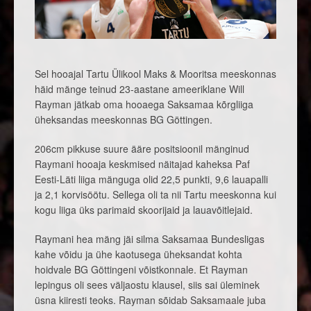
Sel hooajal Tartu Ülikool Maks & Mooritsa meeskonnas
häid mänge teinud 23-aastane ameeriklane Will
Rayman jätkab oma hooaega Saksamaa kõrgliiga
üheksandas meeskonnas BG Göttingen.
206cm pikkuse suure ääre positsioonil mänginud
Raymani hooaja keskmised näitajad kaheksa Paf
Eesti-Läti liiga mänguga olid 22,5 punkti, 9,6 lauapalli
ja 2,1 korvisöötu. Sellega oli ta nii Tartu meeskonna kui
kogu liiga üks parimaid skoorijaid ja lauavõitlejaid.
Raymani hea mäng jäi silma Saksamaa Bundesligas
kahe võidu ja ühe kaotusega üheksandat kohta
hoidvale BG Göttingeni võistkonnale. Et Rayman
lepingus oli sees väljaostu klausel, siis sai üleminek
üsna kiiresti teoks. Rayman sõidab Saksamaale juba