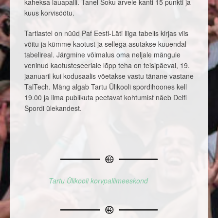
kaheksa lauapalli. Tanel Soku arvele kanti 15 punkti ja
kuus korvisöötu.
Tartlastel on nüüd Paf Eesti-Läti liiga tabelis kirjas viis
võitu ja kümme kaotust ja sellega asutakse kuuendal
tabelireal. Järgmine võimalus oma neljale mängule
veninud kaotusteseeriale lõpp teha on teisipäeval, 19.
jaanuaril kui kodusaalis võetakse vastu tänane vastane
TalTech. Mäng algab Tartu Ülikooli spordihoones kell
19.00 ja ilma publikuta peetavat kohtumist näeb Delfi
Spordi ülekandest.
Tartu Ülikooli korvpallimeeskond