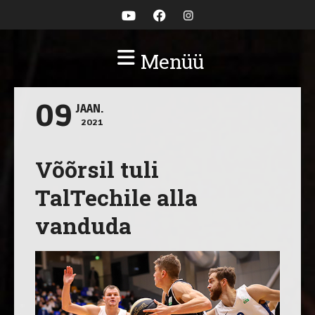
Menüü
09
JAAN.
2021
Võõrsil tuli
TalTechile alla
vanduda