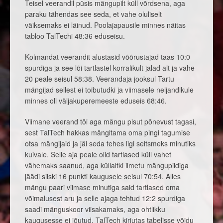
Teisel veerandil püsis mängupilt küll võrdsena, aga
paraku tähendas see seda, et vahe oluliselt
väiksemaks ei läinud. Poolajapausile minnes näitas
tabloo TalTechi 48:36 eduseisu.
Kolmandat veerandit alustasid võõrustajad taas 10:0
spurdiga ja see lõi tartlastel korralikult jalad alt ja vahe
20 peale seisul 58:38. Veerandaja jooksul Tartu
mängijad sellest ei toibutudki ja viimasele neljandikule
minnes oli väljakuperemeeste eduseis 68:46.
Viimane veerand tõi aga mängu pisut põnevust tagasi,
sest TalTech hakkas mängitama oma pingi tagumise
otsa mängijaid ja jäi seda tehes ligi seitsmeks minutiks
kuivale. Selle aja peale olid tartlased küll vahet
vähemaks saanud, aga küllaltki ilmetu mängupildiga
jäädi siiski 16 punkti kaugusele seisul 70:54. Alles
mängu paari viimase minutiga said tartlased oma
võimalusest aru ja selle ajaga tehtud 12:2 spurdiga
saadi mänguskoor viisakamaks, aga ohtlikku
kaugusesse ei jõutud. TalTech kirjutas tabelisse võidu