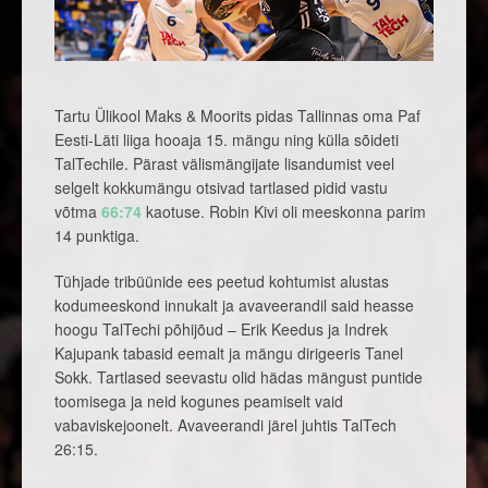
Tartu Ülikool Maks & Moorits pidas Tallinnas oma Paf
Eesti-Läti liiga hooaja 15. mängu ning külla sõideti
TalTechile. Pärast välismängijate lisandumist veel
selgelt kokkumängu otsivad tartlased pidid vastu
võtma
66:74
kaotuse. Robin Kivi oli meeskonna parim
14 punktiga.
Tühjade tribüünide ees peetud kohtumist alustas
kodumeeskond innukalt ja avaveerandil said heasse
hoogu TalTechi põhijõud – Erik Keedus ja Indrek
Kajupank tabasid eemalt ja mängu dirigeeris Tanel
Sokk. Tartlased seevastu olid hädas mängust puntide
toomisega ja neid kogunes peamiselt vaid
vabaviskejoonelt. Avaveerandi järel juhtis TalTech
26:15.