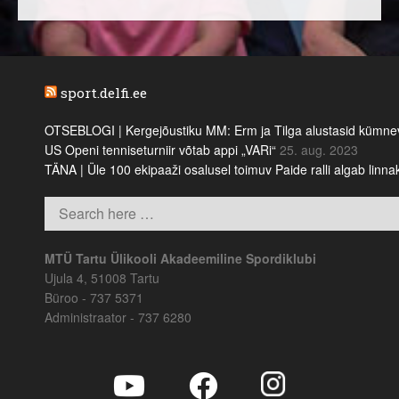
sport.delfi.ee
OTSEBLOGI | Kergejõustiku MM: Erm ja Tilga alustasid kümnevõi
US Openi tenniseturniir võtab appi „VARi“
25. aug. 2023
TÄNA | Üle 100 ekipaaži osalusel toimuv Paide ralli algab linn
MTÜ Tartu Ülikooli Akadeemiline Spordiklubi
Ujula 4, 51008 Tartu
Büroo - 737 5371
Administraator - 737 6280