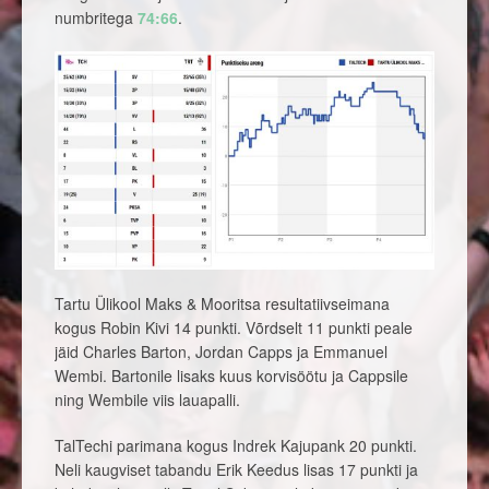
numbritega
74:66
.
Tartu Ülikool Maks & Mooritsa resultatiivseimana
kogus Robin Kivi 14 punkti. Võrdselt 11 punkti peale
jäid Charles Barton, Jordan Capps ja Emmanuel
Wembi. Bartonile lisaks kuus korvisöötu ja Cappsile
ning Wembile viis lauapalli.
TalTechi parimana kogus Indrek Kajupank 20 punkti.
Neli kaugviset tabandu Erik Keedus lisas 17 punkti ja