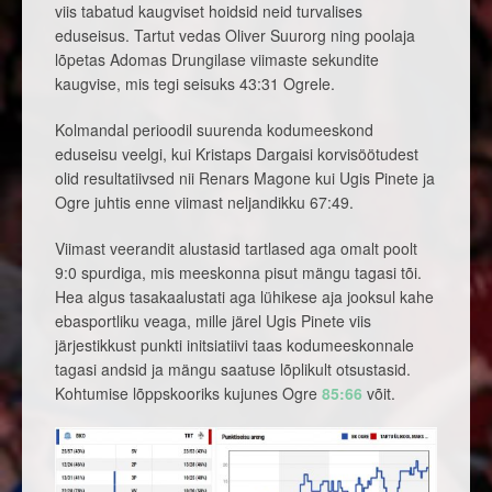
viis tabatud kaugviset hoidsid neid turvalises
eduseisus. Tartut vedas Oliver Suurorg ning poolaja
lõpetas Adomas Drungilase viimaste sekundite
kaugvise, mis tegi seisuks 43:31 Ogrele.
Kolmandal perioodil suurenda kodumeeskond
eduseisu veelgi, kui Kristaps Dargaisi korvisöötudest
olid resultatiivsed nii Renars Magone kui Ugis Pinete ja
Ogre juhtis enne viimast neljandikku 67:49.
Viimast veerandit alustasid tartlased aga omalt poolt
9:0 spurdiga, mis meeskonna pisut mängu tagasi tõi.
Hea algus tasakaalustati aga lühikese aja jooksul kahe
ebasportliku veaga, mille järel Ugis Pinete viis
järjestikkust punkti initsiatiivi taas kodumeeskonnale
tagasi andsid ja mängu saatuse lõplikult otsustasid.
Kohtumise lõppskooriks kujunes Ogre
85:66
võit.