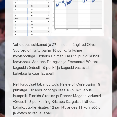
Vahetuses sekkunud ja 27 minutit mänginud Oliver
Suurorg oli Tartu parim 16 punkti ja kolme
korvisööduga. Hendrik Eelmäe lisas 15 punkti ja neli
korvisöötu. Adomas Drungilas ja Emmanuel Wembi
kogusid võrdselt 10 punkti ja kogusid vastavalt
kaheksa ja kuus lauapalli.
Neli kaugviset tabanud Ugis Pinete oli Ogre parim 19
punktiga. Rihards Zebergs lisas 18 punkti ja viis
lauapalli. Rinalds Sirsnins ja Renars Magone viskasid
võrdselt 13 punkti ning Kristaps Dargais oli lähedal
kolmikduublile visates 12 punkti, andes 11 korvisöötu
ja võttes seitse lauapalli.