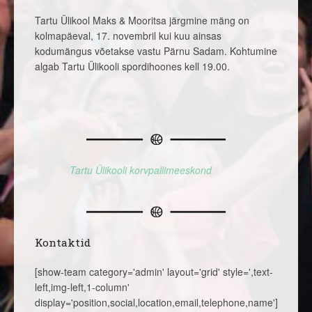
Tartu Ülikool Maks & Mooritsa järgmine mäng on
kolmapäeval, 17. novembril kui kuu ainsas
kodumängus võetakse vastu Pärnu Sadam. Kohtumine
algab Tartu Ülikooli spordihoones kell 19.00.
Tartu Ülikooli korvpallimeeskond
Kontaktid
[show-team category='admin' layout='grid' style=',text-
left,img-left,1-column'
display='position,social,location,email,telephone,name']