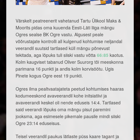
Värskelt peatreenerit vahetanud Tartu Ülikool Maks &
Moorits pidas oma kuuenda Eesti-Läti liiga mängu
Ogres sealse BK Ogre vastu. Algusest peale
võõrustajate kontrolli all kulgenud kohtumise neljandal
veerandil suutsid tartlased küll mängu põnevust
tekitada, aga lõpuks tuli siiski vastu võtta
66:85
kaotus.
Kolm kaugviset tabanud Oliver Suurorg tõi meeskonna
parimana 16 punkti ja andis kolm korvisöötu. Ugis
Pinete kogus Ogre eest 19 punkti.
Ogres ilma pealtvaatajateta peetud kohtumises haaras
kodumeeskond avaveerandil kohe initsiatiivi ja
avaveerandi keskel oli nende eduseis 14:4. Tartlased
said veerandi lõpuks oma mängu pisut paremini
jooksma, aga esimesele pikemale pausile mindi siiski
Ogre 23:14 eduseisus.
Teisel veerandil paukus lätlaste püss kaare tagant ja