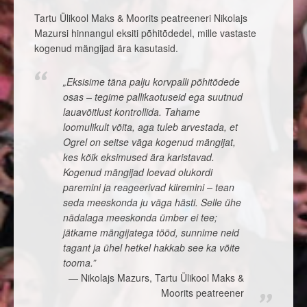
Tartu Ülikool Maks & Moorits peatreeneri Nikolajs
Mazursi hinnangul eksiti põhitõdedel, mille vastaste
kogenud mängijad ära kasutasid.
„Eksisime täna palju korvpalli põhitõdede
osas – tegime pallikaotuseid ega suutnud
lauavõitlust kontrollida. Tahame
loomulikult võita, aga tuleb arvestada, et
Ogrel on seitse väga kogenud mängijat,
kes kõik eksimused ära karistavad.
Kogenud mängijad loevad olukordi
paremini ja reageerivad kiiremini – tean
seda meeskonda ju väga hästi. Selle ühe
nädalaga meeskonda ümber ei tee;
jätkame mängijatega tööd, sunnime neid
tagant ja ühel hetkel hakkab see ka võite
tooma.”
Nikolajs Mazurs, Tartu Ülikool Maks &
Moorits peatreener