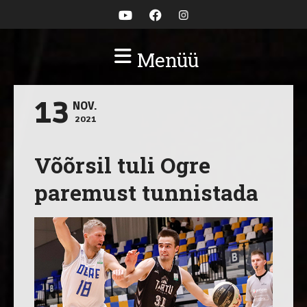
Menüü
13
NOV.
2021
Võõrsil tuli Ogre
paremust tunnistada