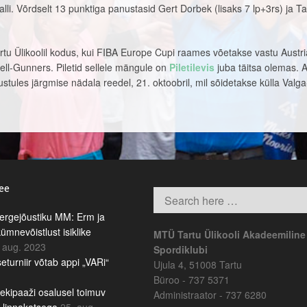
apalli. Võrdselt 13 punktiga panustasid Gert Dorbek (lisaks 7 lp+3rs) ja T
tu Ülikoolil kodus, kui FIBA Europe Cupi raames võetakse vastu Austri
l-Gunners. Piletid sellele mängule on
Piletilevis
juba täitsa olemas. A
ustules järgmise nädala reedel, 21. oktoobril, mil sõidetakse külla Valga
.ee
rgejõustiku MM: Erm ja
kümnevõistlust isiklike
MTÜ Tartu Ülikooli Akadeemiline
 aug. 2023
Spordiklubi
eturniir võtab appi „VARi“
Ujula 4, 51008 Tartu
Büroo - 737 5371
ekipaaži osalusel toimuv
Administraator - 737 6280