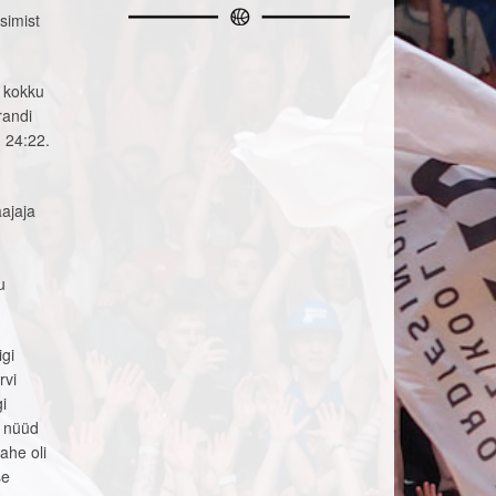
simist
s kokku
randi
, 24:22.
ajaja
u
igi
rvi
i
u nüüd
ahe oli
se