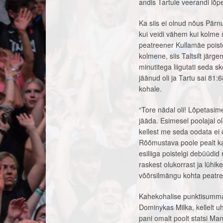
andis Tartule veerandi lõp
Ka siis ei olnud nõus Pärn
kui veidi vähem kui kolme 
peatreener Kullamäe pois
kolmene, siis Taltsilt jär
minutitega liigutati seda s
jäänud oli ja Tartu sai 81:6
kohale.
“Tore nädal oli! Lõpetasim
jääda. Esimesel poolajal o
kellest me seda oodata ei
Rõõmustava poole pealt ka
esiliiga poistelgi debüüdid 
raskest olukorrast ja lühik
võõrsilmängu kohta peatr
Kahekohalise punktisumma s
Dominykas Milka, kellelt uh
pani omalt poolt statsi Ma