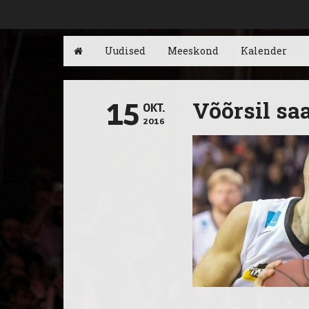
Uudised
Meeskond
Kalender
Võõrsil sa
15
OKT.
2016