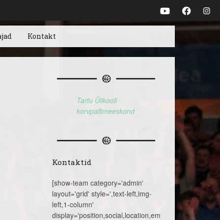
ajad
Kontakt
Tartu Ülikooli
korvpallimeeskond
Kontaktid
[show-team category='admin'
layout='grid' style=',text-left,img-
left,1-column'
display='position,social,location,email,telephone,name