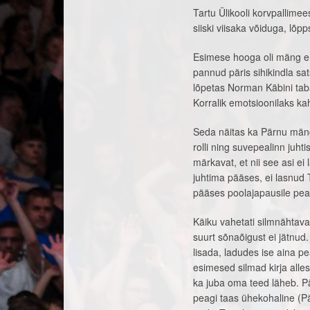
Tartu Ülikooli korvpallime
siiski viisaka võiduga, lõp
Esimese hooga oli mäng eh
pannud päris sihikindla sat
lõpetas Norman Käbini taba
Korralik emotsioonilaks ka
Seda näitas ka Pärnu mäng 
rolli ning suvepealinn juht
märkavat, et nii see asi ei
juhtima pääses, ei lasnud
pääses poolajapausile peal
Käiku vahetati silmnähtava
suurt sõnaõigust ei jätnud.
lisada, ladudes ise aina p
esimesed silmad kirja alle
ka juba oma teed läheb. Pär
peagi taas ühekohaline (P