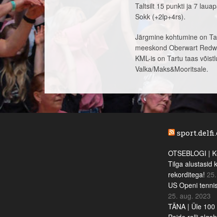
Taltsilt 15 punkti ja 7 lau
Sokk (+2lp+4rs).
Järgmine kohtumine on Tar
meeskond Oberwart Redwel
KML-is on Tartu taas võistl
Valka/Maks&Mooritsale.
sport.delfi
OTSEBLOGI | Ke
Tilga alustasid 
rekorditega!
25.
US Openi tennis
25. aug. 2023
TÄNA | Üle 100 