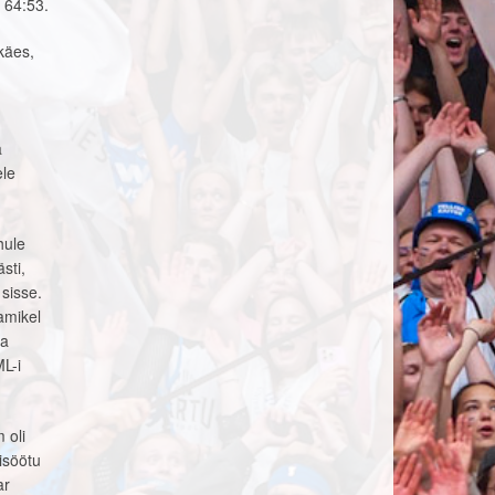
 64:53.
käes,
a
ele
hule
sti,
sisse.
amikel
ta
ML-i
 oli
isöötu
ar