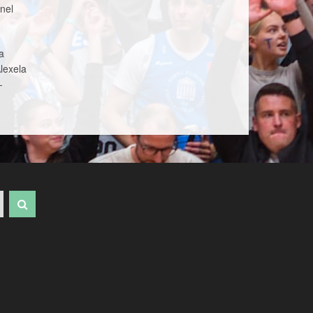
anel
a
lexela
-