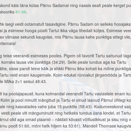
eskond käis täna külas Pärnu Sadamal ning naasis sealt peale kerget pu
pskooriks
81:68
.
k isegi veidi ootamatult tasavägine. Pärnu Sadam on selleks hooajak
si ja esimese hooga püsiti Tartul ikka väga tihedalt küljes. Esimese vee
v viimase sekundi kaugvise, mis Pärnu lausa kahe punktiga ettegi viis
htlemata!
teise veerandi esimeses pooles. Pigem oli favoriit Tartu sattunud taga
is korraks lausa viie punktiga (34:29). Selle peale tundus aga ka Tartu
 lähe, sisse pandi teine käik ja ehkki Pärnu ikka kohati ka mõne punktiga
 Tartu neid enam kaugemale. Kolm edukat rünnakut järgemööda ja Tart
e Milka 2+1 seisul 48:43.
lt ka poolajapausil, kuna kolmandal veerandil Tartu vastastele enam ku
 Kolm ja pool minutit mängitud ja Tartu ei olnud lasnud Pärnul ühtegi ko
eale ning kasvatades vahe juba 15 punktile (58:43). Kodumeeskond saig
s veidi peale viit mänguminutit ning hetkeks tundus üsna kindel, et Tart
nul olid aga omad plaanid – näidati kõvasti võitluslikkust ja sisu ning v
ärnu poolt 51:60, mõni hetk hiljem ka 53:61). Mandell Thomase kaugvi