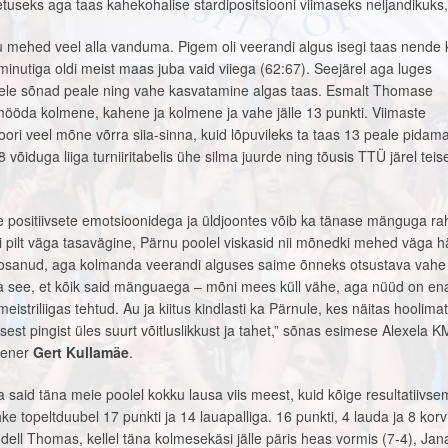
etuseks aga taas kahekohalise stardipositsiooni viimaseks neljandikuks,
u mehed veel alla vanduma. Pigem oli veerandi algus isegi taas nende 
minutiga oldi meist maas juba vaid viiega (62:67). Seejärel aga luges
tele sõnad peale ning vahe kasvatamine algas taas. Esmalt Thomase
gemööda kolmene, kahene ja kolmene ja vahe jälle 13 punkti. Viimaste
koori veel mõne võrra siia-sinna, kuid lõpuvileks ta taas 13 peale pidam
8 võiduga liiga turniiritabelis ühe silma juurde ning tõusis TTÜ järel teis
e positiivsete emotsioonidega ja üldjoontes võib ka tänase mänguga ra
li pilt väga tasavägine, Pärnu poolel viskasid nii mõnedki mehed väga hä
 osanud, aga kolmanda veerandi alguses saime õnneks otsustava vahe 
 see, et kõik said mänguaega – mõni mees küll vähe, aga nüüd on en
meistriliigas tehtud. Au ja kiitus kindlasti ka Pärnule, kes näitas hoolima
esest pingist üles suurt võitluslikkust ja tahet,” sõnas esimese Alexela K
eener
Gert Kullamäe
.
aid täna meie poolel kokku lausa viis meest, kuid kõige resultatiivsem
ke topeltduubel 17 punkti ja 14 lauapalliga. 16 punkti, 4 lauda ja 8 korv
ndell Thomas, kellel täna kolmesekäsi jälle päris heas vormis (7-4), Jan