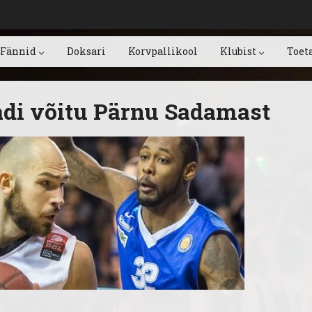
Fännid
Doksari
Korvpallikool
Klubist
Toet
adi võitu Pärnu Sadamast