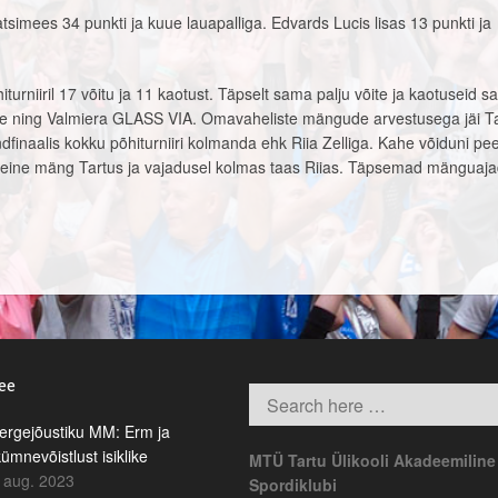
tsimees 34 punkti ja kuue lauapalliga. Edvards Lucis lisas 13 punkti ja
rniiril 17 võitu ja 11 kaotust. Täpselt sama palju võite ja kaotuseid sa
 Ogre ning Valmiera GLASS VIA. Omavaheliste mängude arvestusega jäi T
finaalis kokku põhiturniiri kolmanda ehk Riia Zelliga. Kahe võiduni pe
teine mäng Tartus ja vajadusel kolmas taas Riias. Täpsemad mänguaj
.ee
rgejõustiku MM: Erm ja
kümnevõistlust isiklike
MTÜ Tartu Ülikooli Akadeemiline
 aug. 2023
Spordiklubi