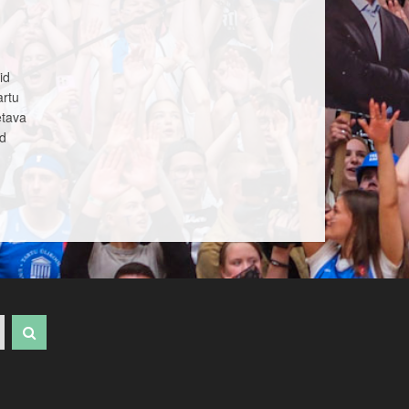
id
artu
etava
ad