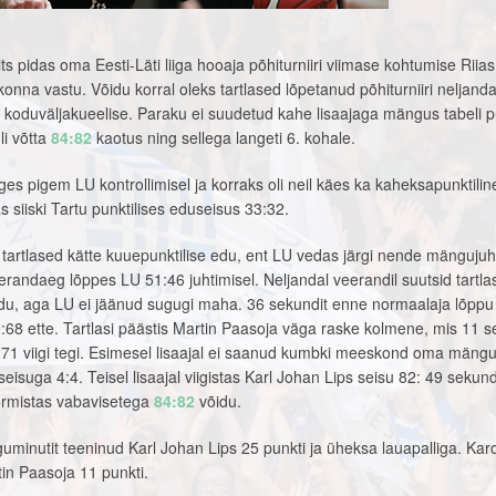
s pidas oma Eesti-Läti liiga hooaja põhiturniiri viimase kohtumise Riia
onna vastu. Võidu korral oleks tartlased lõpetanud põhiturniiri neljanda
s koduväljakueelise. Paraku ei suudetud kahe lisaajaga mängus tabeli 
li võtta
84:82
kaotus ning sellega langeti 6. kohale.
s pigem LU kontrollimisel ja korraks oli neil käes ka kaheksapunktilin
 siiski Tartu punktilises eduseisus 33:32.
 tartlased kätte kuuepunktilise edu, ent LU vedas järgi nende mängujuh
randaeg lõppes LU 51:46 juhtimisel. Neljandal veerandil suutsid tartla
ja edu, aga LU ei jäänud sugugi maha. 36 sekundit enne normaalaja lõppu 
68 ette. Tartlasi päästis Martin Paasoja väga raske kolmene, mis 11 s
71 viigi tegi. Esimesel lisaajal ei saanud kumbki meeskond oma mäng
eisuga 4:4. Teisel lisaajal viigistas Karl Johan Lips seisu 82: 49 sekun
vormistas vabavisetega
84:82
võidu.
guminutit teeninud Karl Johan Lips 25 punkti ja üheksa lauapalliga. Karo
tin Paasoja 11 punkti.