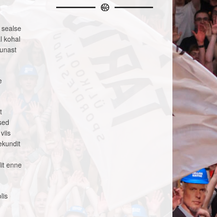
s sealse
l kohal
punast
e
t
sed
viis
ekundit
u
dit enne
lis