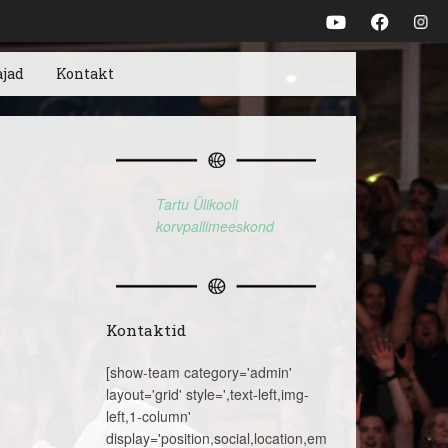
ajad
Kontakt
Tartu Ülikooli
korvpallimeeskond
Kontaktid
[show-team category='admin'
layout='grid' style=',text-left,img-
left,1-column'
display='position,social,location,email,telephone,name