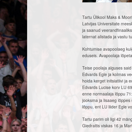
Tartu Ülikool Maks & Moorit
Latvijas Universitate meesk
ja saanud veerandfinaalik
laternat alistada ja vastu tu
Kohtumise avapoolaeg kulge
eduseis. Avapoolaja lõpetas
Teise poolaja alguses said
Edvards Egle ja kolmas vee
hoida kerget initsiatiivi 
Edvards Lucise korv LU 69:
enne normaalaja lõppu 71:
jooksma ja lisaaeg lõppes s
lõppu, ent LU liider Egle 
Tartu parim oli ligi 42 män
Giedraitis viskas 16 ja Mar