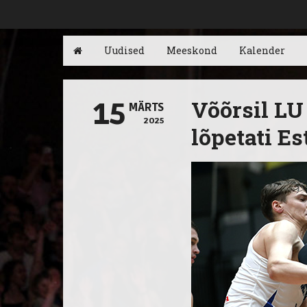
Uudised
Meeskond
Kalender
Võõrsil LU
15
MÄRTS
2025
lõpetati Es