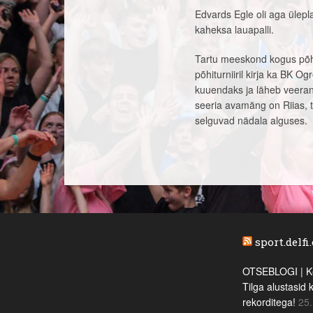
Edvards Egle oli aga ülepla
kaheksa lauapalli.
Tartu meeskond kogus põhitu
põhiturniiril kirja ka BK
kuuendaks ja läheb veerand
seeria avamäng on Riias, 
selguvad nädala alguses.
sport.delfi
OTSEBLOGI | Ke
Tilga alustasid 
rekorditega!
25.