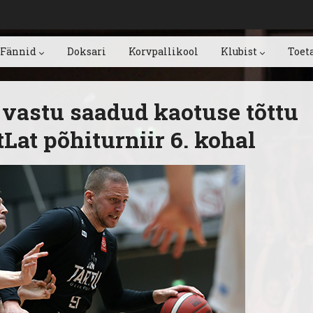
Fännid
Doksari
Korvpallikool
Klubist
Toet
 vastu saadud kaotuse tõttu
tLat põhiturniir 6. kohal