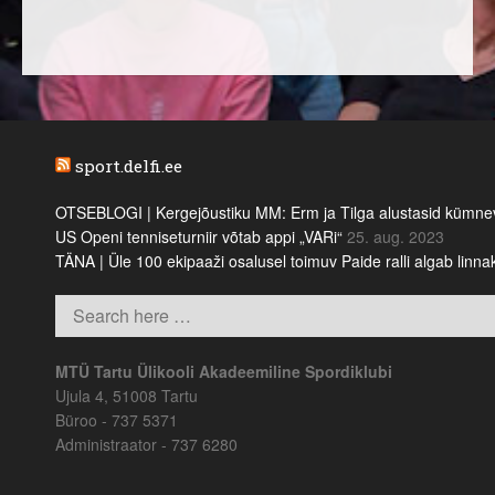
sport.delfi.ee
OTSEBLOGI | Kergejõustiku MM: Erm ja Tilga alustasid kümnevõi
US Openi tenniseturniir võtab appi „VARi“
25. aug. 2023
TÄNA | Üle 100 ekipaaži osalusel toimuv Paide ralli algab linn
MTÜ Tartu Ülikooli Akadeemiline Spordiklubi
Ujula 4, 51008 Tartu
Büroo - 737 5371
Administraator - 737 6280