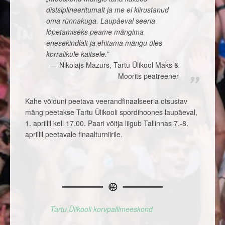
distsiplineeritumalt ja me ei kiirustanud
oma rünnakuga. Laupäeval seeria
lõpetamiseks peame mängima
enesekindlalt ja ehitama mängu üles
korralikule kaitsele.”
Nikolajs Mazurs, Tartu Ülikool Maks &
Moorits peatreener
Kahe võiduni peetava veerandfinaalseeria otsustav
mäng peetakse Tartu Ülikooli spordihoones laupäeval,
1. aprillil kell 17.00. Paari võitja liigub Tallinnas 7.-8.
aprillil peetavale finaalturniirile.
Tartu Ülikooli korvpallimeeskond