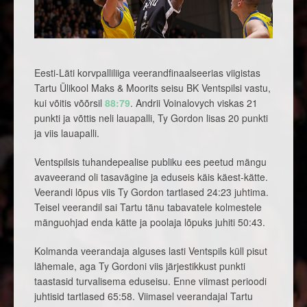
Eesti-Läti korvpalliliiga veerandfinaalseerias viigistas
Tartu Ülikool Maks & Moorits seisu BK Ventspilsi vastu,
kui võitis võõrsil
88:79
. Andrii Voinalovych viskas 21
punkti ja võttis neli lauapalli, Ty Gordon lisas 20 punkti
ja viis lauapalli.
Ventspilsis tuhandepealise publiku ees peetud mängu
avaveerand oli tasavägine ja eduseis käis käest-kätte.
Veerandi lõpus viis Ty Gordon tartlased 24:23 juhtima.
Teisel veerandil sai Tartu tänu tabavatele kolmestele
mänguohjad enda kätte ja poolaja lõpuks juhiti 50:43.
Kolmanda veerandaja alguses lasti Ventspils küll pisut
lähemale, aga Ty Gordoni viis järjestikkust punkti
taastasid turvalisema eduseisu. Enne viimast perioodi
juhtisid tartlased 65:58. Viimasel veerandajal Tartu