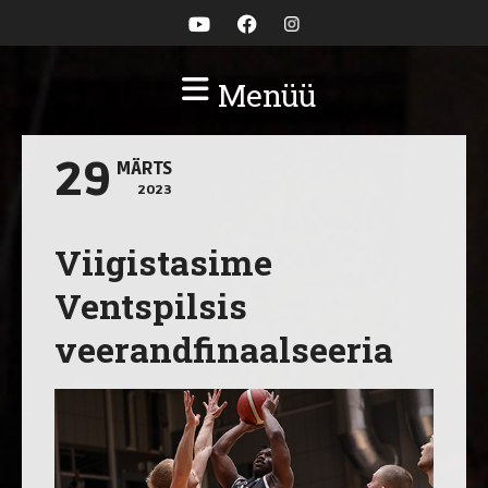
Menüü
29
MÄRTS
2023
Viigistasime
Ventspilsis
veerandfinaalseeria