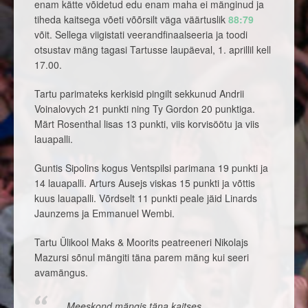
enam kätte võidetud edu enam maha ei mänginud ja
tiheda kaitsega võeti võõrsilt väga väärtuslik
88:79
võit. Sellega viigistati veerandfinaalseeria ja toodi
otsustav mäng tagasi Tartusse laupäeval, 1. aprillil kell
17.00.
Tartu parimateks kerkisid pingilt sekkunud Andrii
Voinalovych 21 punkti ning Ty Gordon 20 punktiga.
Märt Rosenthal lisas 13 punkti, viis korvisöötu ja viis
lauapalli.
Guntis Sipolins kogus Ventspilsi parimana 19 punkti ja
14 lauapalli. Arturs Ausejs viskas 15 punkti ja võttis
kuus lauapalli. Võrdselt 11 punkti peale jäid Linards
Jaunzems ja Emmanuel Wembi.
Tartu Ülikool Maks & Moorits peatreeneri Nikolajs
Mazursi sõnul mängiti täna parem mäng kui seeri
avamängus.
„Meeskond mängis täna kaitses