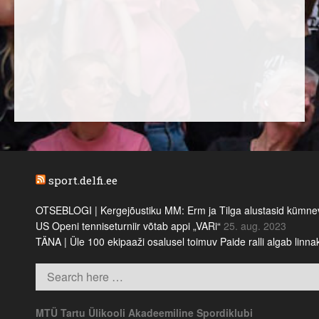
sport.delfi.ee
OTSEBLOGI | Kergejõustiku MM: Erm ja Tilga alustasid kümnevõi
US Openi tenniseturniir võtab appi „VARi“
25. aug. 2023
TÄNA | Üle 100 ekipaaži osalusel toimuv Paide ralli algab linn
MTÜ Tartu Ülikooli Akadeemiline Spordiklubi