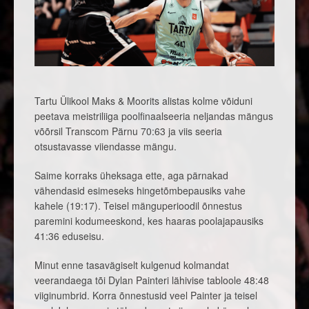
Tartu Ülikool Maks & Moorits alistas kolme võiduni
peetava meistriliiga poolfinaalseeria neljandas mängus
võõrsil Transcom Pärnu 70:63 ja viis seeria
otsustavasse viiendasse mängu.
Saime korraks üheksaga ette, aga pärnakad
vähendasid esimeseks hingetõmbepausiks vahe
kahele (19:17). Teisel mänguperioodil õnnestus
paremini kodumeeskond, kes haaras poolajapausiks
41:36 eduseisu.
Minut enne tasavägiselt kulgenud kolmandat
veerandaega tõi Dylan Painteri lähivise tabloole 48:48
viiginumbrid. Korra õnnestusid veel Painter ja teisel