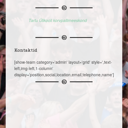
Tartu Ülikooli korvpallimeeskond
Kontaktid
[show-team category='admin' layout='grid' style=',text-
left,img-left,1-column'
display='position,social,location,email,telephone,name']