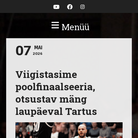
Menüü
07
MAI
2026
Viigistasime
poolfinaalseeria,
otsustav mäng
laupäeval Tartus