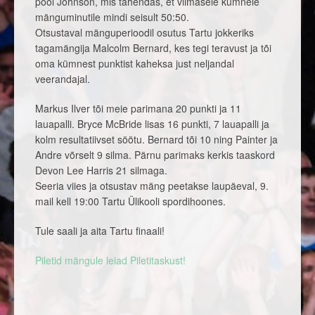
pool Johnson, mis tähendas, et viimasele kümnele
mänguminutile mindi seisult 50:50.
Otsustaval mänguperioodil osutus Tartu jokkeriks
tagamängija Malcolm Bernard, kes tegi teravust ja tõi
oma kümnest punktist kaheksa just neljandal
veerandajal.
Markus Ilver tõi meie parimana 20 punkti ja 11
lauapalli. Bryce McBride lisas 16 punkti, 7 lauapalli ja
kolm resultatiivset söötu. Bernard tõi 10 ning Painter ja
Andre võrselt 9 silma. Pärnu parimaks kerkis taaskord
Devon Lee Harris 21 silmaga.
Seeria viies ja otsustav mäng peetakse laupäeval, 9.
mail kell 19:00 Tartu Ülikooli spordihoones.
Tule saali ja aita Tartu finaali!
Piletid mängule leiad Piletitaskust!