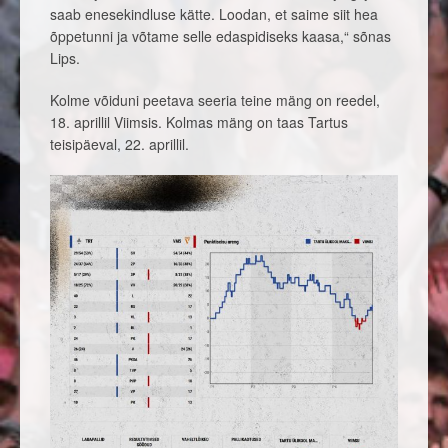
saab enesekindluse kätte. Loodan, et saime siit hea
õppetunni ja võtame selle edaspidiseks kaasa,“ sõnas
Lips.
Kolme võiduni peetava seeria teine mäng on reedel,
18. aprillil Viimsis. Kolmas mäng on taas Tartus
teisipäeval, 22. aprillil.