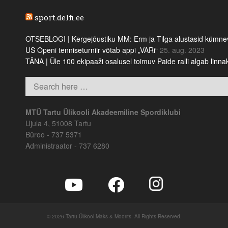
sport.delfi.ee
OTSEBLOGI | Kergejõustiku MM: Erm ja Tilga alustasid kümnevõi
US Openi tenniseturniir võtab appi „VARi“
25. aug. 2023
TÄNA | Üle 100 ekipaaži osalusel toimuv Paide ralli algab linn
MTÜ Tartu Ülikooli Akadeemiline Spordiklubi
Ujula 4, 51008 Tartu
Büroo - 737 5371
Administraator - 737 6280
© 2026 Tartu Ülikool Maks & Moorits. All Rights Reserved.