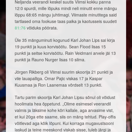
Neljanda veerandi keskel suutis Viimsi kokku panna
12:0 spurdi, mille lõpuks mindi neli minutit enne mängu
lõppu 68:65 mängu juhtimagi. Viimaste minutitega said
tartlased oma fookuse taas paika ja kaotusseis suudeti
81:76
võiduks pöörata.
Üle 35 mänguminuti kogunud Karl Johan Lips sai kirja
19 punkti ja kuus korvisöötu. Sean Flood lisas 15
punkti ja seitse korvisöötu. Rain Veidmani arvele jäi 13
punkti ja Rauno Nurger lisas 10 silma.
Jörgen Rikberg oli Viimsi suurim skoorija 21 punkti ja
viie lauapalliga. Omar Pajic viskas 17 ja Kaspar
Kuusmaa ja Ron Laanemaa võrdselt 13 punkti.
Tartu parim skoorija Karl Johan Lipsu sõnul oli võidust
hoolimata hea õppetund. „Olime esimesel veerandil
valmis ja läksime kohe kõri kallale, aga arvasime vist,
et kui 20ga ette saame, siis on mäng tehtud. Play-offis
võitlevad aga kõik lõpuni. Kui korraga mugavustsooni
laskud ja teine meeskond viskab sisse, tuleb järgi ja