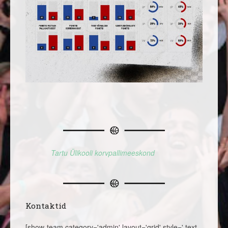
Tartu Ülikooli korvpallimeeskond
Kontaktid
[show-team category='admin' layout='grid' style=',text-