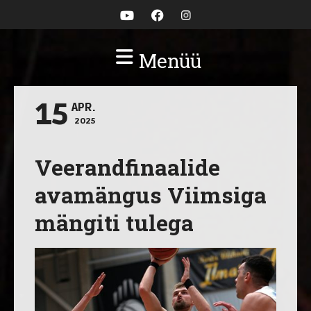
Menüü
15
APR.
2025
Veerandfinaalide
avamängus Viimsiga
mängiti tulega