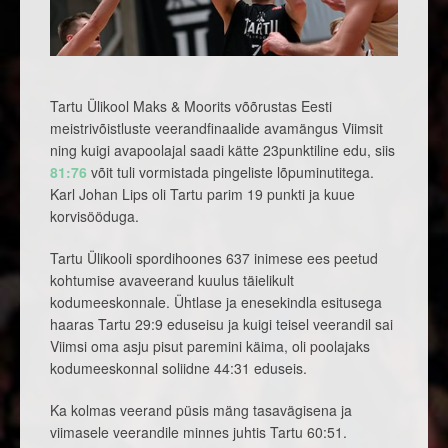
Tartu Ülikool Maks & Moorits võõrustas Eesti
meistrivõistluste veerandfinaalide avamängus Viimsit
ning kuigi avapoolajal saadi kätte 23punktiline edu, siis
81:76
võit tuli vormistada pingeliste lõpuminutitega.
Karl Johan Lips oli Tartu parim 19 punkti ja kuue
korvisööduga.
Tartu Ülikooli spordihoones 637 inimese ees peetud
kohtumise avaveerand kuulus täielikult
kodumeeskonnale. Ühtlase ja enesekindla esitusega
haaras Tartu 29:9 eduseisu ja kuigi teisel veerandil sai
Viimsi oma asju pisut paremini käima, oli poolajaks
kodumeeskonnal soliidne 44:31 eduseis.
Ka kolmas veerand püsis mäng tasavägisena ja
viimasele veerandile minnes juhtis Tartu 60:51.