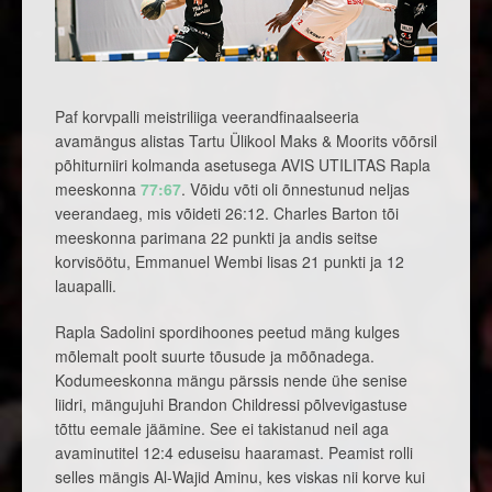
Paf korvpalli meistriliiga veerandfinaalseeria
avamängus alistas Tartu Ülikool Maks & Moorits võõrsil
põhiturniiri kolmanda asetusega AVIS UTILITAS Rapla
meeskonna
77:67
. Võidu võti oli õnnestunud neljas
veerandaeg, mis võideti 26:12. Charles Barton tõi
meeskonna parimana 22 punkti ja andis seitse
korvisöötu, Emmanuel Wembi lisas 21 punkti ja 12
lauapalli.
Rapla Sadolini spordihoones peetud mäng kulges
mõlemalt poolt suurte tõusude ja mõõnadega.
Kodumeeskonna mängu pärssis nende ühe senise
liidri, mängujuhi Brandon Childressi põlvevigastuse
tõttu eemale jäämine. See ei takistanud neil aga
avaminutitel 12:4 eduseisu haaramast. Peamist rolli
selles mängis Al-Wajid Aminu, kes viskas nii korve kui