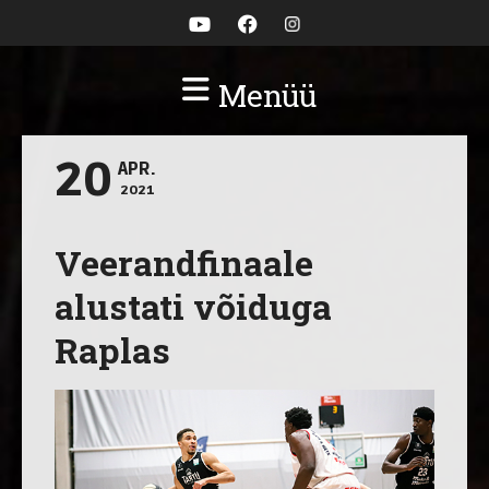
Menüü
20
APR.
2021
Veerandfinaale
alustati võiduga
Raplas