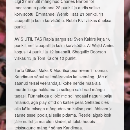
Ligi 37 minutit mänginud Charles Barton tõi
meeskonna parimana 22 punkti ja andis seitse
korvisöötu. Emmanuel Wembi lisas 21 punkti, 11
lauapalli ja kolm korvisöötu. Robin Kivi viskas üheksa
punkti.
AVIS UTILITAS Rapla särgis sai Sven Kaldre kirja 16
punkti, neli lauapalli ja kolm korvisöötu. Al-Wajid Aminu
kogus 14 punkti ja 12 lauapalli. Shaquille Doorson
viskas 13 ja Tom Kaldre 10 punkti.
Tartu Ülikool Maks & Mooritsa peatreeneri Toomas
Kandimaa sõnul sai määravaks kaitsemäng. „Me ei
saanud teisel veerandajal kohe nende maa-ala
murdmisega hakkama ja sellega said nad mängu
tagasi. Rünnakuga ei ole me sel hooajal nagunii palju
hiilanud, aga play-offid on kaitse peal. Sellistes üles-
alla kõikumisega mängudes on kaitse pool tähtsam ja
saime teisel poolajal selle pidama. Reedel algab kõik
jälle nullist ja ma olen kindel, et tuleb hoopis
teistsugune mäng,“ sõnas Kandimaa.