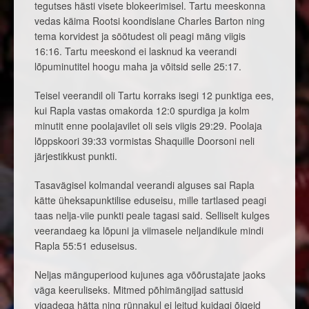
tegutses hästi visete blokeerimisel. Tartu meeskonna
vedas käima Rootsi koondislane Charles Barton ning
tema korvidest ja söötudest oli peagi mäng viigis
16:16. Tartu meeskond ei lasknud ka veerandi
lõpuminutitel hoogu maha ja võitsid selle 25:17.
Teisel veerandil oli Tartu korraks isegi 12 punktiga ees,
kui Rapla vastas omakorda 12:0 spurdiga ja kolm
minutit enne poolajavilet oli seis viigis 29:29. Poolaja
lõppskoori 39:33 vormistas Shaquille Doorsoni neli
järjestikkust punkti.
Tasavägisel kolmandal veerandi alguses sai Rapla
kätte üheksapunktilise eduseisu, mille tartlased peagi
taas nelja-viie punkti peale tagasi said. Selliselt kulges
veerandaeg ka lõpuni ja viimasele neljandikule mindi
Rapla 55:51 eduseisus.
Neljas mänguperiood kujunes aga võõrustajate jaoks
väga keeruliseks. Mitmed põhimängijad sattusid
vigadega hätta ning rünnakul ei leitud kuidagi õigeid