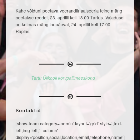
Kahe võiduni peetava veerandfinaalseeria teine mäng
peetakse reedel, 23. aprillil kell 18.00 Tartus. Vajadusel
on kolmas mäng laupäeval, 24. aprillil kell 17.00
Raplas.
Tartu Ülikooli korvpallimeeskond
Kontaktid
[show-team category='admin' layout='grid' style=',text-
left,img-left,1-column'
display='position,social,location,email,telephone,name']