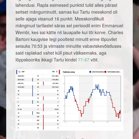
lahendusi. Rapla esimesed punktid tulid alles pärast
seitset mänguminutit, samas kui Tartu meeskond oli
selle ajaga visanud 16 punkti. Meeskondlikult
mänginud tartlastel säras sel perioodil enim Emmanuel
Wembi, kes sai kätte nii lauapalle kui tõi korve. Charles
Bartoni kaugvise tegi poolteist minutit enne lõpuvilet
seisuks 70:53 ja viimaste minutite vabaviskevõistluses
said raplakad vahet küll pisut väiksemaks, aga
lõppskooriks ikkagi Tartu kindel
77:67
võit.