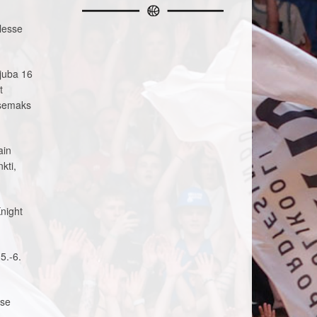
lesse
 juba 16
t
lisemaks
ain
kti,
night
 5.-6.
ase