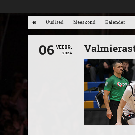
Uudised
Meeskond
Kalender
Valmierast
06
VEEBR.
2024