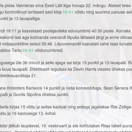
ts pidas Valmieras oma Eesti-Läti liiga hooaja 22. mängu. Alatest teise
 kontrollinud tartlased said kirja
69:61
võidu ning suurima panuse sel
nkti ja 13 lauapalliga.
ndi 18:17 ja kasvatasid poolajavileks edunumbrid 40:30 peale. Korraks
eskond lasi aga kolmanda veerandi lõpuks lätlased järgi ja enne viimas
d neljapunktiline seisul 50:46. Lõpuveerandil kasvatati vahe taas turva
tabloo Tartu
69:61
võidunumbreid.
aega üle 36 minuti ja selle ajaga sai kirja 15 punkti ja 13 lauapalli. R
 kuus lauapalli. Efektiivselt tegutses ka Devin Harris visates üheksa pun
fektiivsusnäitaja 21.
ane Kristofers Karlsons 14 punkti ja nelja korvisööduga. Sean Seneca K
palli ja Guntis Sipolins üheksa punkti.
abelis kirjas 15 võitu ja seitse kaotust ning sellega jagatakse Riia Zelliga
õidu ja 16 kaotusega 13. kohal.
 jätkub laupäeval, 10. veebruaril ja siis kohtutakse Riias tabeli pun