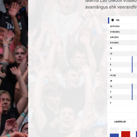
laterna Läti Ülikooli võis
avamängus ehk veerandfinaa