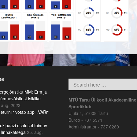
.ee
rgejõustiku MM: Erm ja
kümnevõistlust isiklike
MTÜ Tartu Ülikooli Akadeemiline
 aug. 2023
Spordiklubi
eturniir võtab appi „VARi“
Ujula 4, 51008 Tartu
Büroo - 737 5371
ekipaaži osalusel toimuv
Administraator - 737 6280
b linnakatsega
25. aug.