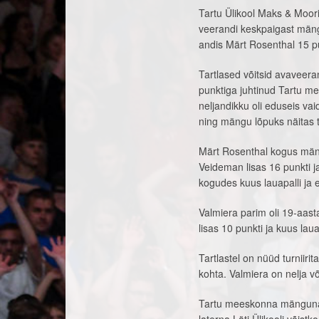
Tartu Ülikool Maks & Moori
veerandi keskpaigast mängu
andis Märt Rosenthal 15 pu
Tartlased võitsid avaveera
punktiga juhtinud Tartu me
neljandikku oli eduseis vai
ning mängu lõpuks näitas 
Märt Rosenthal kogus mängu
Veideman lisas 16 punkti ja
kogudes kuus lauapalli ja e
Valmiera parim oli 19-aast
lisas 10 punkti ja kuus laua
Tartlastel on nüüd turniirit
kohta. Valmiera on nelja v
Tartu meeskonna mängunädal