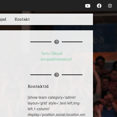
ajad
Kontakt
Tartu Ülikooli
korvpallimeeskond
Kontaktid
[show-team category='admin'
layout='grid' style=',text-left,img-
left,1-column'
display='position,social,location,email,telephone,name