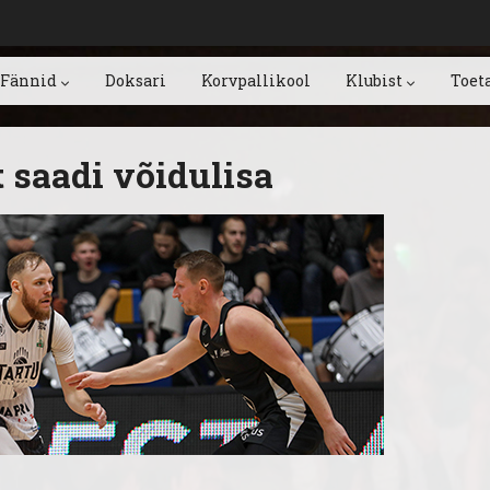
Fännid
Doksari
Korvpallikool
Klubist
Toet
 saadi võidulisa