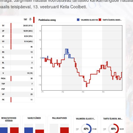
tkonnaga. Järgmisel nädalal võõrustavad tartlased karikamängude nädala
lis teisipäeval, 13. veebruaril Keila Coolbeti.