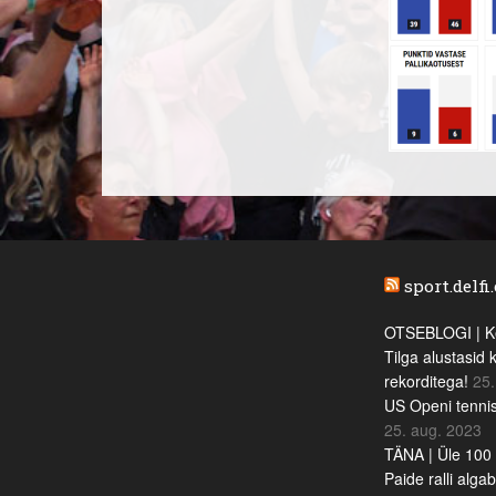
sport.delfi
OTSEBLOGI | Ke
Tilga alustasid 
rekorditega!
25.
US Openi tennis
25. aug. 2023
TÄNA | Üle 100 
Paide ralli alga