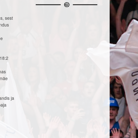
s, sest
andus
ue
 18:2
mas
lmäe
andis ja
oaja