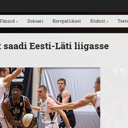
Fännid
Doksari
Korvpallikool
Klubist
Toet
saadi Eesti-Läti liigasse