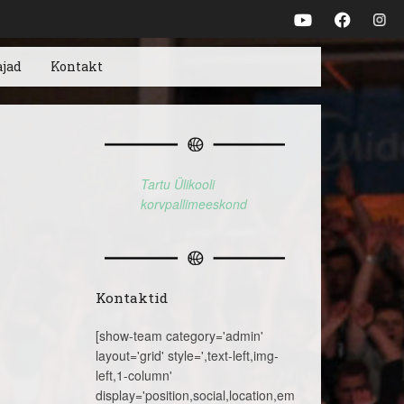
ajad
Kontakt
Tartu Ülikooli
korvpallimeeskond
Kontaktid
[show-team category='admin'
layout='grid' style=',text-left,img-
left,1-column'
display='position,social,location,email,telephone,name