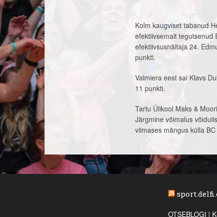
Kolm kaugviset tabanud He
efektiivsemalt tegutsenud 
efektiivsusnäitaja 24. Edmu
punkti.
Valmiera eest sai Klavs Dubu
11 punkti.
Tartu Ülikool Maks & Moorit
Järgmine võimalus võidulis
viimases mängus külla BC
sport.delfi
OTSEBLOGI | Ke