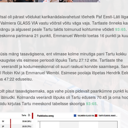
sal oli pärast võidukat karikanädalavahetust tõehetk Paf Eesti-Läti liiga
a Valmiera GLASS VIA vastu võõrsil võitu väga vaja. Tartlaste õnneks k
ängu ja algusest peale Tartu taktis toimunud kohtumine võideti
93:65
.
skonna parimana 21 punkti, Emmanuel Wembi toetas 16 punkti ja ku
üsis mäng tasavägisena, ent viimase kolme minutiga pani Tartu kokku
augvise viis esimese perioodi lõpuks Tartu 27:12 ette. Tartlaste tihe
l veerandil ja kodumeeskonnal oli suuri raskusi korvide saamisega. Sa
el Robin Kivi ja Emmanuel Wembi. Esimese poolaja lõpetas Hendrik Ee
itas 47:22 eduseisu.
pilt pisut tasavägisemaks, aga vahe püsis pidevalt paarikümne punkti k
läinudki. Kolmanda veerandi lõpuks oli Tartu eduseis 70:45 ja oma ho
võidu kirjutas Tartu meeskond tabelisse skooriga
93:65
.