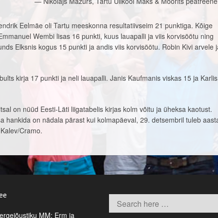
Nikolajs Mazurs, Tartu Ülikool Maks & Moorits peatreene
ndrik Eelmäe oli Tartu meeskonna resultatiivseim 21 punktiga. Kõige
Emmanuel Wembi lisas 16 punkti, kuus lauapalli ja viis korvisöötu ning
nds Elksnis kogus 15 punkti ja andis viis korvisöötu. Robin Kivi arvele j
lts kirja 17 punkti ja neli lauapalli. Janis Kaufmanis viskas 15 ja Karlis
sal on nüüd Eesti-Läti liigatabelis kirjas kolm võitu ja üheksa kaotust.
a hankida on nädala pärast kui kolmapäeval, 29. detsembril tuleb aast
 Kalev/Cramo.
.ee
rgejõustiku MM: Erm ja