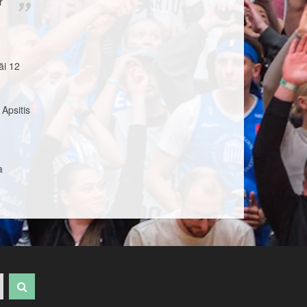
r
äi 12
 Apsitis
a