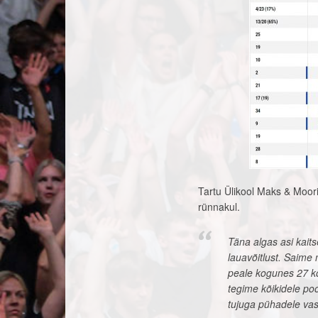
Tartu Ülikool Maks & Moori
rünnakul.
Täna algas asi kaits
lauavõitlust. Saime
peale kogunes 27 ko
tegime kõikidele po
tujuga pühadele vas