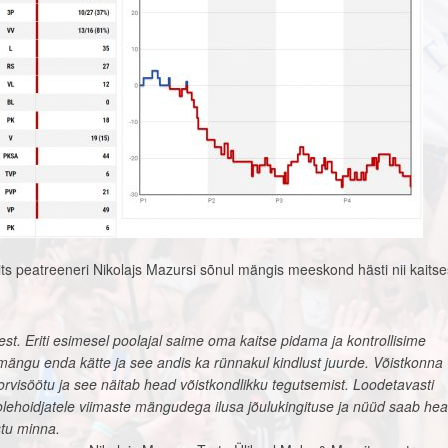
ts peatreeneri Nikolajs Mazursi sõnul mängis meeskond hästi nii kaitse
est. Eriti esimesel poolajal saime oma kaitse pidama ja kontrollisime
 mängu enda kätte ja see andis ka rünnakul kindlust juurde. Võistkonna
rvisöötu ja see näitab head võistkondlikku tegutsemist. Loodetavasti
olehoidjatele viimaste mängudega ilusa jõulukingituse ja nüüd saab hea
tu minna.