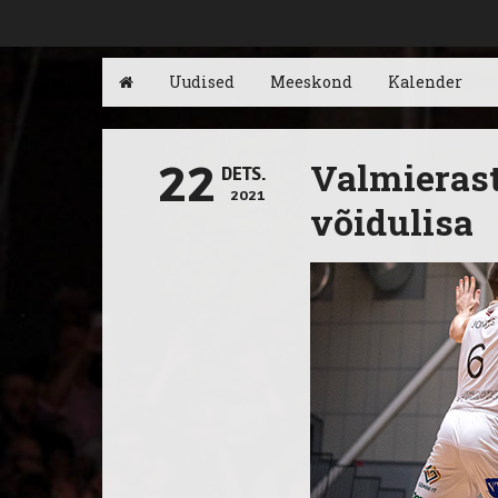
Uudised
Meeskond
Kalender
Valmierast 
22
DETS.
2021
võidulisa