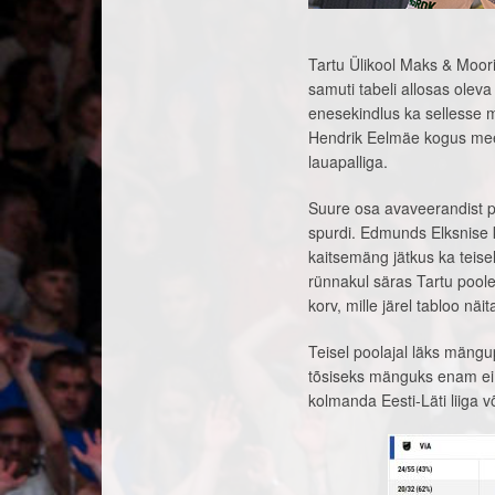
Tartu Ülikool Maks & Moorit
samuti tabeli allosas olev
enesekindlus ka sellesse m
Hendrik Eelmäe kogus mee
lauapalliga.
Suure osa avaveerandist p
spurdi. Edmunds Elksnise k
kaitsemäng jätkus ka teise
rünnakul säras Tartu pool
korv, mille järel tabloo nä
Teisel poolajal läks mängu
tõsiseks mänguks enam ei 
kolmanda Eesti-Läti liiga 