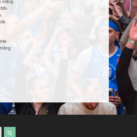
ne mäng
õib-
a.
uda
rile
e mäng