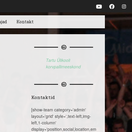
ajad
Kontakt
Tartu Ülikooli
korvpallimeeskond
Kontaktid
[show-team category='admin'
layout='grid' style=',text-left,img-
left,1-column'
display='position,social,location,email,telephone,name