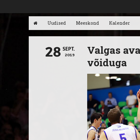
Uudised
Meeskond
Kalender
Valgas avat
28
SEPT.
2019
võiduga