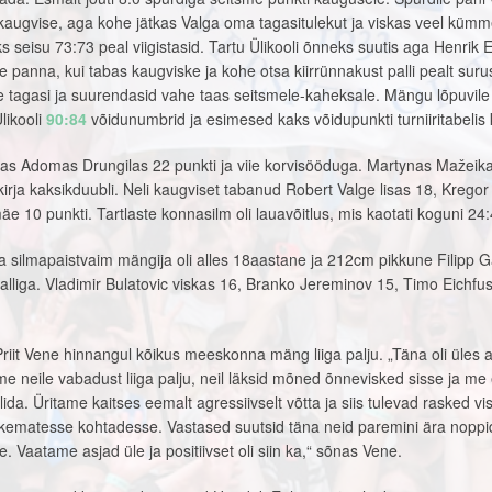
augvise, aga kohe jätkas Valga oma tagasitulekut ja viskas veel küm
s seisu 73:73 peal viigistasid. Tartu Ülikooli õnneks suutis aga Henrik
ale panna, kui tabas kaugviske ja kohe otsa kiirrünnakust palli pealt suru
e tagasi ja suurendasid vahe taas seitsmele-kaheksale. Mängu lõpuvile
likooli
90:84
võidunumbrid ja esimesed kaks võidupunkti turniiritabelis k
das Adomas Drungilas 22 punkti ja viie korvisööduga. Martynas Mažeika
kirja kaksikduubli. Neli kaugviset tabanud Robert Valge lisas 18, Kregor
e 10 punkti. Tartlaste konnasilm oli lauavõitlus, mis kaotati koguni 24:
 silmapaistvaim mängija oli alles 18aastane ja 212cm pikkune Filipp G
alliga. Vladimir Bulatovic viskas 16, Branko Jereminov 15, Timo Eichfus
Priit Vene hinnangul kõikus meeskonna mäng liiga palju. „Täna oli üles a
ime neile vabadust liiga palju, neil läksid mõned õnnevisked sisse ja me 
ida. Üritame kaitses eemalt agressiivselt võtta ja siis tulevad rasked vi
likematesse kohtadesse. Vastased suutsid täna neid paremini ära nopp
e. Vaatame asjad üle ja positiivset oli siin ka,“ sõnas Vene.