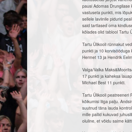
pausi Adomas Drungilase k
vastuseta punkti, mis lõpuk
sellele laviinile pidurid pe
said tartlased oma kindlus
kõlades olid tablool Tartu Ü
Tartu Ülikooli rünnakut ve
punkti ja 10 korvisööduga 
Hermet 13 ja Hendrik Eelmä
Valga/Valka Maks&Mooritsa
17 punkti ja kaheksa lauap
Michael Best 11 punkti.
Tartu Ülikooli peatreeneri 
kõikumisi liiga palju. Ands
suutnud täna lauda kontroll
mille pallid kukuvad juhus
oluline, et võidu saime kätt