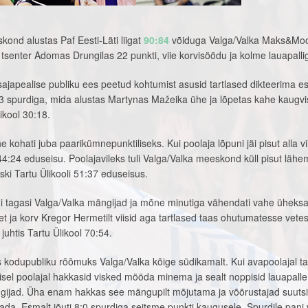
skond alustas Paf Eesti-Läti liigat
90:84
võiduga Valga/Valka Maks&Moo
li tsenter Adomas Drungilas 22 punkti, viie korvisöödu ja kolme lauapalli
japealise publiku ees peetud kohtumist asusid tartlased dikteerima e
:3 spurdiga, mida alustas Martynas Mažeika ühe ja lõpetas kahe kaugv
ikool 30:18.
e kohati juba paarikümnepunktiliseks. Kui poolaja lõpuni jäi pisut alla vi
 44:24 eduseisu. Poolajavileks tuli Valga/Valka meeskond küll pisut lähe
iski Tartu Ülikooli 51:37 eduseisus.
ni tagasi Valga/Valka mängijad ja mõne minutiga vähendati vahe üheksa
t ja korv Kregor Hermetilt viisid aga tartlased taas ohutumatesse vete
uhtis Tartu Ülikool 70:54.
s kodupubliku rõõmuks Valga/Valka kõige südikamalt. Kui avapoolajal t
teisel poolajal hakkasid visked mööda minema ja sealt noppisid lauapalle
ngijad. Üha enam hakkas see mängupilt mõjutama ja võõrustajad suuts
ada. Esmalt jõuti 8:0 spurdiga seitsme punkti kaugusele. Spurdile pani