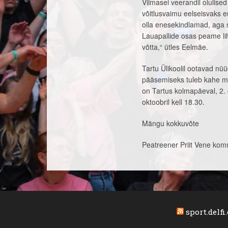
Viimasel veerandil olulise
võitlusvaimu eelseisvaks 
olla enesekindlamad, aga 
Lauapallide osas peame liht
võtta,“ ütles Eelmäe.
Tartu Ülikoolil ootavad nüü
pääsemiseks tuleb kahe m
on Tartus kolmapäeval, 2. 
oktoobril kell 18.30.
Mängu kokkuvõte
Peatreener Priit Vene ko
sport.delfi