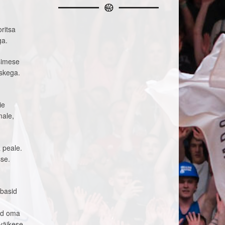
ritsa
ga.
simese
iskega.
ie
male,
 peale.
sse.
abasid
id oma
 väikese