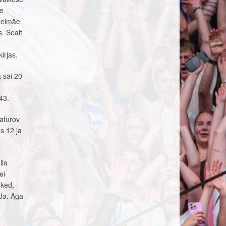
me
 Eelmäe
s. Sealt
irjas.
 sai 20
43.
afurov
s 12 ja
lla
ei
sked,
ida. Aga