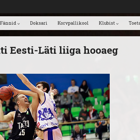
Fännid
Doksari
Korvpallikool
Klubist
Toet
i Eesti-Läti liiga hooaeg