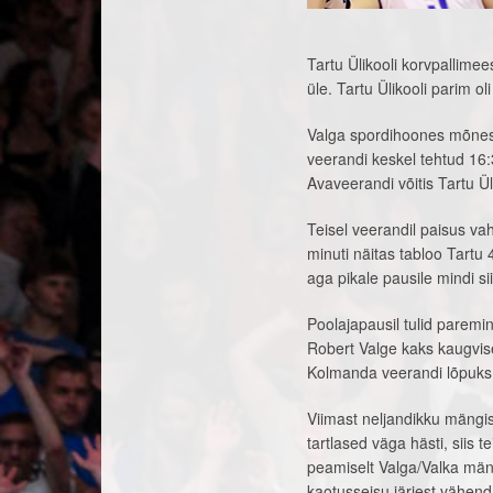
Tartu Ülikooli korvpallimee
üle. Tartu Ülikooli parim o
Valga spordihoones mõnesa
veerandi keskel tehtud 16
Avaveerandi võitis Tartu Ül
Teisel veerandil paisus vah
minuti näitas tabloo Tartu
aga pikale pausile mindi si
Poolajapausil tulid paremi
Robert Valge kaks kaugvise
Kolmanda veerandi lõpuks j
Viimast neljandikku mängi
tartlased väga hästi, siis 
peamiselt Valga/Valka mä
kaotusseisu järjest vähend