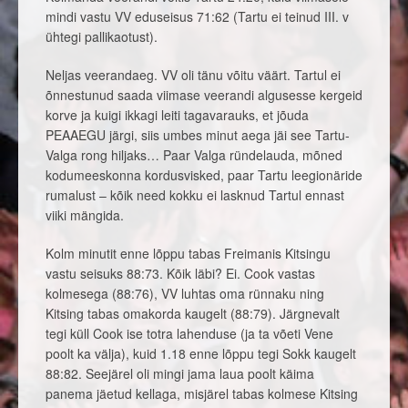
mindi vastu VV eduseisus 71:62 (Tartu ei teinud III. v
ühtegi pallikaotust).
Neljas veerandaeg. VV oli tänu võitu väärt. Tartul ei
õnnestunud saada viimase veerandi algusesse kergeid
korve ja kuigi ikkagi leiti tagavarauks, et jõuda
PEAAEGU järgi, siis umbes minut aega jäi see Tartu-
Valga rong hiljaks… Paar Valga ründelauda, mõned
kodumeeskonna kordusvisked, paar Tartu leegionäride
rumalust – kõik need kokku ei lasknud Tartul ennast
viiki mängida.
Kolm minutit enne lõppu tabas Freimanis Kitsingu
vastu seisuks 88:73. Kõik läbi? Ei. Cook vastas
kolmesega (88:76), VV luhtas oma rünnaku ning
Kitsing tabas omakorda kaugelt (88:79). Järgnevalt
tegi küll Cook ise totra lahenduse (ja ta võeti Vene
poolt ka välja), kuid 1.18 enne lõppu tegi Sokk kaugelt
88:82. Seejärel oli mingi jama laua poolt käima
panema jäetud kellaga, misjärel tabas kolmese Kitsing