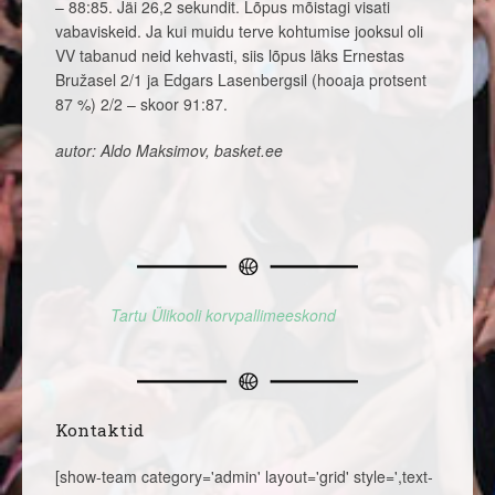
– 88:85. Jäi 26,2 sekundit. Lõpus mõistagi visati
vabaviskeid. Ja kui muidu terve kohtumise jooksul oli
VV tabanud neid kehvasti, siis lõpus läks Ernestas
Bružasel 2/1 ja Edgars Lasenbergsil (hooaja protsent
87 %) 2/2 – skoor 91:87.
autor: Aldo Maksimov, basket.ee
Tartu Ülikooli korvpallimeeskond
Kontaktid
[show-team category='admin' layout='grid' style=',text-