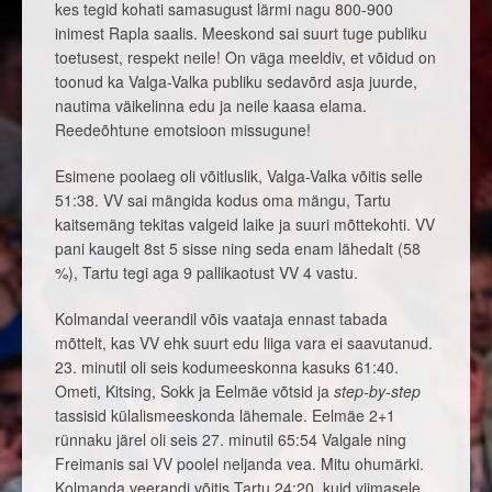
kes tegid kohati samasugust lärmi nagu 800-900
inimest Rapla saalis. Meeskond sai suurt tuge publiku
toetusest, respekt neile! On väga meeldiv, et võidud on
toonud ka Valga-Valka publiku sedavõrd asja juurde,
nautima väikelinna edu ja neile kaasa elama.
Reedeõhtune emotsioon missugune!
Esimene poolaeg oli võitluslik, Valga-Valka võitis selle
51:38. VV sai mängida kodus oma mängu, Tartu
kaitsemäng tekitas valgeid laike ja suuri mõttekohti. VV
pani kaugelt 8st 5 sisse ning seda enam lähedalt (58
%), Tartu tegi aga 9 pallikaotust VV 4 vastu.
Kolmandal veerandil võis vaataja ennast tabada
mõttelt, kas VV ehk suurt edu liiga vara ei saavutanud.
23. minutil oli seis kodumeeskonna kasuks 61:40.
Ometi, Kitsing, Sokk ja Eelmäe võtsid ja
step-by-step
tassisid külalismeeskonda lähemale. Eelmäe 2+1
rünnaku järel oli seis 27. minutil 65:54 Valgale ning
Freimanis sai VV poolel neljanda vea. Mitu ohumärki.
Kolmanda veerandi võitis Tartu 24:20, kuid viimasele