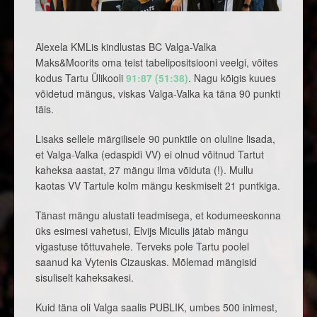
Alexela KMLis kindlustas BC Valga-Valka
Maks&Moorits oma teist tabelipositsiooni veelgi, võites
kodus Tartu Ülikooli
91:87 (51:38)
. Nagu kõigis kuues
võidetud mängus, viskas Valga-Valka ka täna 90 punkti
täis.
Lisaks sellele märgilisele 90 punktile on oluline lisada,
et Valga-Valka (edaspidi VV) ei olnud võitnud Tartut
kaheksa aastat, 27 mängu ilma võiduta (!). Mullu
kaotas VV Tartule kolm mängu keskmiselt 21 puntkiga.
Tänast mängu alustati teadmisega, et kodumeeskonna
üks esimesi vahetusi, Elvijs Miculis jätab mängu
vigastuse tõttuvahele. Terveks pole Tartu poolel
saanud ka Vytenis Cizauskas. Mõlemad mängisid
sisuliselt kaheksakesi.
Kuid täna oli Valga saalis PUBLIK, umbes 500 inimest,