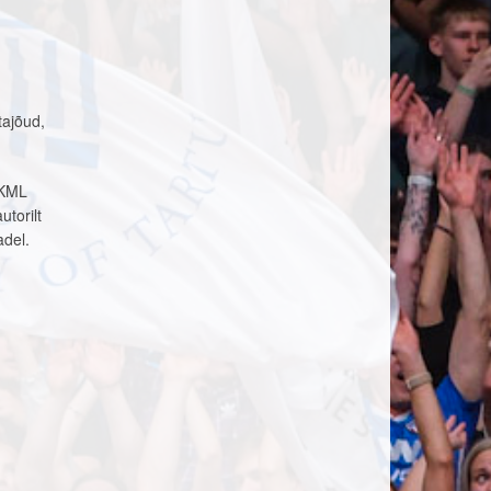
tajõud,
 KML
torilt
del.