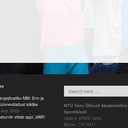
.ee
rgejõustiku MM: Erm ja
kümnevõistlust isiklike
MTÜ Tartu Ülikooli Akadeemiline
 aug. 2023
Spordiklubi
eturniir võtab appi „VARi“
Ujula 4, 51008 Tartu
Büroo - 737 5371