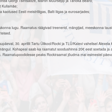
konda Giorgi Tsintsadze, Martin Müürsepp ja Tanoka Beard;
rt Kullamäe;
 kaotused Eesti meistriliigas, Balti liigas ja eurosarjades;
skonna lugu. Raamatus räägivad treenerid, mängijad, meeskonna taus
 teised.
päeval, 30. aprillil Tartu Ülikool/Rocki ja TLÜ/Kalevi vahelisel Alexela
 mängul. Kohapeal saab ka raamatut soodushinna 20€ eest soetada ja au
. Raamatupoodidesse peaks Rockiraamat jõudma mai esimestel päeva