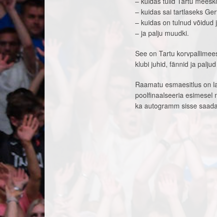
– kuidas tulid Tartu mees
– kuidas sai tartlaseks Ge
– kuidas on tulnud võidud ja
– ja palju muudki.
See on Tartu korvpallimee
klubi juhid, fännid ja paljud
Raamatu esmaesitlus on lau
poolfinaalseeria esimesel
ka autogramm sisse saada