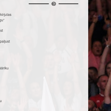
kirjutas
gu“
st
paljust
ääriku
tu