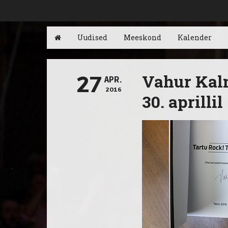
Uudised
Meeskond
Kalender
Vahur Kalm
27
APR.
2016
30. aprillil