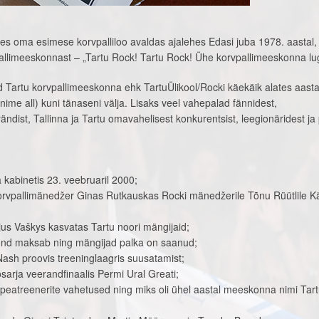
kes oma esimese korvpalliloo avaldas ajalehes Edasi juba 1978. aastal, 
llimeeskonnast – „Tartu Rock! Tartu Rock! Ühe korvpallimeeskonna lu
Tartu korvpallimeeskonna ehk TartuÜlikool/Rocki käekäik alates aasta
 nime all) kuni tänaseni välja. Lisaks veel vahepalad fännidest,
ändist, Tallinna ja Tartu omavahelisest konkurentsist, leegionäridest ja 
 kabinetis 23. veebruaril 2000;
korvpallimänedžer Ginas Rutkauskas Rocki mänedžerile Tõnu Rüütlile K
us Vaškys kasvatas Tartu noori mängijaid;
kond maksab ning mängijad palka on saanud;
ash proovis treeninglaagris suusatamist;
osarja veerandfinaalis Permi Ural Greati;
peatreenerite vahetused ning miks oli ühel aastal meeskonna nimi Tar