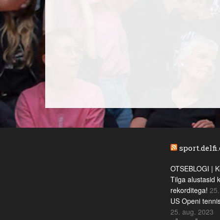
sport.delfi
OTSEBLOGI | Ke
Tilga alustasid 
rekorditega!
25.
US Openi tennis
25. aug. 2023