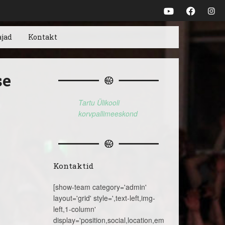
ajad
Kontakt
se
Tartu Ülikooli
korvpallimeeskond
Kontaktid
[show-team category='admin'
layout='grid' style=',text-left,img-
left,1-column'
display='position,social,location,email,telephone,name