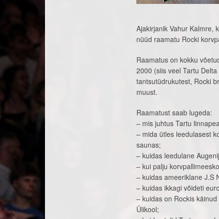
Ajakirjanik Vahur Kalmre, 
nüüd raamatu Rocki korvpa
Raamatus on kokku võetud 
2000 (siis veel Tartu Delta
tantsutüdrukutest, Rocki br
muust.
Raamatust saab lugeda:
– mis juhtus Tartu linnapea
– mida ütles leedulasest 
saunas;
– kuidas leedulane Augenij
– kui palju korvpallimees
– kuidas ameeriklane J.S N
– kuidas ikkagi võideti eur
– kuidas on Rockis käinud 
Ülikool;