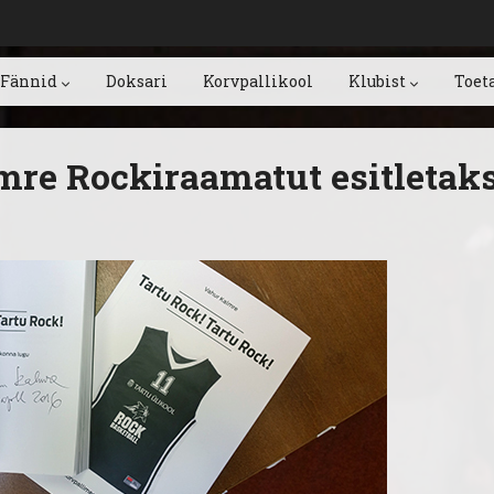
Fännid
Doksari
Korvpallikool
Klubist
Toet
re Rockiraamatut esitletak