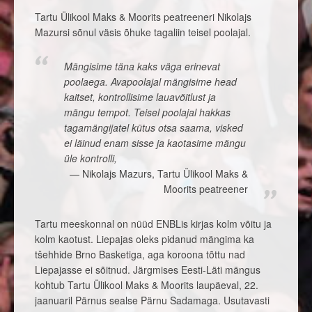
Tartu Ülikool Maks & Moorits peatreeneri Nikolajs
Mazursi sõnul väsis õhuke tagaliin teisel poolajal.
Mängisime täna kaks väga erinevat
poolaega. Avapoolajal mängisime head
kaitset, kontrollisime lauavõitlust ja
mängu tempot. Teisel poolajal hakkas
tagamängijatel kütus otsa saama, visked
ei läinud enam sisse ja kaotasime mängu
üle kontrolli,
Nikolajs Mazurs, Tartu Ülikool Maks &
Moorits peatreener
Tartu meeskonnal on nüüd ENBLis kirjas kolm võitu ja
kolm kaotust. Liepajas oleks pidanud mängima ka
tšehhide Brno Basketiga, aga koroona tõttu nad
Liepajasse ei sõitnud. Järgmises Eesti-Läti mängus
kohtub Tartu Ülikool Maks & Moorits laupäeval, 22.
jaanuaril Pärnus sealse Pärnu Sadamaga. Usutavasti