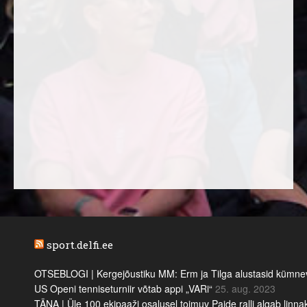
sport.delfi.ee
OTSEBLOGI | Kergejõustiku MM: Erm ja Tilga alustasid kümnevõi
US Openi tenniseturniir võtab appi „VARi“
25. aug. 2023
TÄNA | Üle 100 ekipaaži osalusel toimuv Paide ralli algab linn