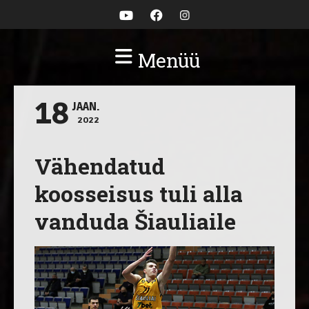
Menüü
18
JAAN.
2022
Vähendatud
koosseisus tuli alla
vanduda Šiauliaile