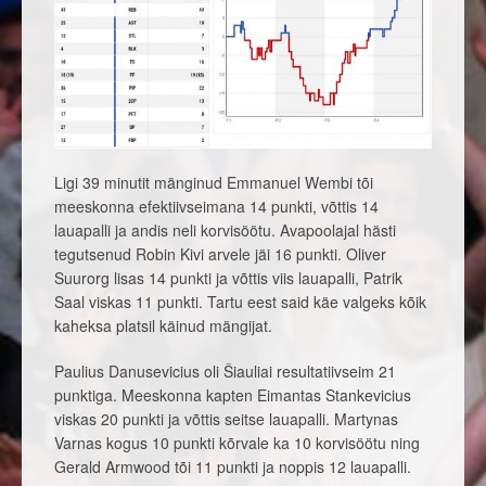
Ligi 39 minutit mänginud Emmanuel Wembi tõi
meeskonna efektiivseimana 14 punkti, võttis 14
lauapalli ja andis neli korvisöötu. Avapoolajal hästi
tegutsenud Robin Kivi arvele jäi 16 punkti. Oliver
Suurorg lisas 14 punkti ja võttis viis lauapalli, Patrik
Saal viskas 11 punkti. Tartu eest said käe valgeks kõik
kaheksa platsil käinud mängijat.
Paulius Danusevicius oli Šiauliai resultatiivseim 21
punktiga. Meeskonna kapten Eimantas Stankevicius
viskas 20 punkti ja võttis seitse lauapalli. Martynas
Varnas kogus 10 punkti kõrvale ka 10 korvisöötu ning
Gerald Armwood tõi 11 punkti ja noppis 12 lauapalli.