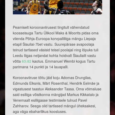
Peamiselt koroonaviirusest tingitult vähendatud
koosseisuga Tartu Ülikool Maks & Moorits pidas oma
viienda Põhja-Euroopa korvpalliliiga mängu Liepaja
etapil Šiauliai-7bet vastu. Suurepärase avapoolaja
teinud tartlased väsisid teisel poolajal ning lõpuks tuli
Leedu liigas neljandat kohta hoidvalt Šiauliailt vastu
võtta
63:82
kaotus. Emmanuel Wembi kogus Tartu
parimana 14 punkti ja 14 lauapalli.
Koroonaviiruse tõttu jäid koju Adomas Drungilas,
Edmunds Elksnis, Märt Rosenthal, Hendrik Eelmäe ja
vigastusest taastuv Aleksander Tassa. Oma võimaluse
said esiliiga võistkonna mängijad Markus Kikkatalo ja
Venemaalt esiliigasse testimisele tulnud Pavel
Zahharov. Seega olid tartlased mängul üheksakesi,
aga väga ebaharilikus koosluses.