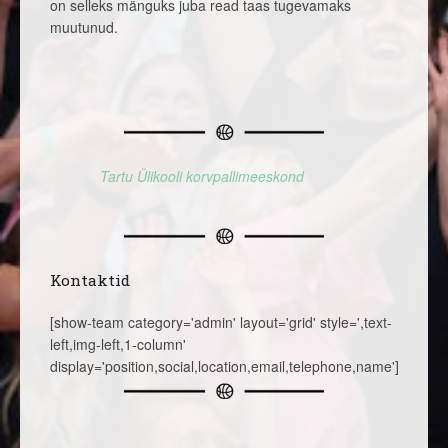
on selleks mänguks juba read taas tugevamaks
muutunud.
Tartu Ülikooli korvpallimeeskond
Kontaktid
[show-team category='admin' layout='grid' style=',text-
left,img-left,1-column'
display='position,social,location,email,telephone,name']