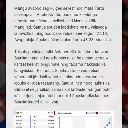
Mängu avapoolaeg kulges sellest hoolimata Tartu
taktikepi all. Robin Kivi tõmbas oma korvidega
meeskonna käima ja sellest said kindlust kõik
mängijad. Samuti suudeti leedukate vastu valitseda
lauavõitlust ning poolajaks võideti see koguni 27:16.
Avapoolaja lõpuks näitas tabloo Tartu 46:28 eduseisu.
Teisele poolajale tulid Antanas Sireika juhendatavad
Šiauliai mängijad aga hoopis teise häälestatusega –
kaitset keerati pingumale ning tabama hakkasid ka
kaugvisked. Eimantas Stankeviciuse vedamisel
vähendati jõudsalt vahet ja kolmanda veerandaja
lõpuks oli juba tasamäng. Šiauliai hea hoog jätkus ka
viimasel neljandikul, samas kui tartlaste mängumootor
käis järjest lahjematel tuuridel. Lõppskooriks kujunes
Šiauliai kindel
82:63
võit.