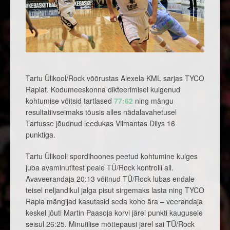
Tartu Ülikool/Rock võõrustas Alexela KML sarjas TYCO
Raplat. Kodumeeskonna dikteerimisel kulgenud
kohtumise võitsid tartlased
77:62
ning mängu
resultatiivseimaks tõusis alles nädalavahetusel
Tartusse jõudnud leedukas Vilmantas Dilys 16
punktiga.
Tartu Ülikooli spordihoones peetud kohtumine kulges
juba avaminutitest peale TÜ/Rock kontrolli all.
Avaveerandaja 20:13 võitnud TÜ/Rock lubas endale
teisel neljandikul jalga pisut sirgemaks lasta ning TYCO
Rapla mängijad kasutasid seda kohe ära – veerandaja
keskel jõuti Martin Paasoja korvi järel punkti kaugusele
seisul 26:25. Minutilise mõttepausi järel sai TÜ/Rock