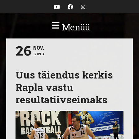
Menüü
26
NOV.
2013
Uus täiendus kerkis
Rapla vastu
resultatiivseimaks