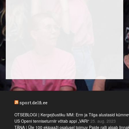
sport.delfi.ee
OTSEBLOGI | Kergejõustiku MM: Erm ja Tilga alustasid kümnevõi
US Openi tenniseturniir võtab appi „VARi“
25. aug. 2023
TÄNA | Üle 100 ekipaaži osalusel toimuv Paide ralli algab linn