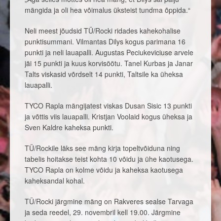
mängida ja oli hea võimalus üksteist tundma õppida.“
Neli meest jõudsid TÜ/Rocki ridades kahekohalise
punktisummani. Vilmantas Dilys kogus parimana 16
punkti ja neli lauapalli. Augustas Peciukeviciuse arvele
jäi 15 punkti ja kuus korvisöötu. Tanel Kurbas ja Janar
Talts viskasid võrdselt 14 punkti, Taltsile ka üheksa
lauapalli.
TYCO Rapla mängijatest viskas Dusan Sisic 13 punkti
ja võttis viis lauapalli. Kristjan Voolaid kogus üheksa ja
Sven Kaldre kaheksa punkti.
TÜ/Rockile läks see mäng kirja topeltvõiduna ning
tabelis hoitakse teist kohta 10 võidu ja ühe kaotusega.
TYCO Rapla on kolme võidu ja kaheksa kaotusega
kaheksandal kohal.
TÜ/Rocki järgmine mäng on Rakveres sealse Tarvaga
ja seda reedel, 29. novembril kell 19.00. Järgmine