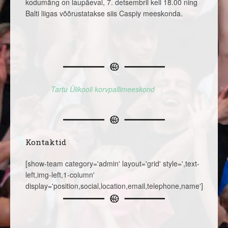
kodumäng on laupäeval, 7. detsembril kell 18.00 ning
Balti liigas võõrustatakse siis Caspiy meeskonda.
Tartu Ülikooli korvpallimeeskond
Kontaktid
[show-team category='admin' layout='grid' style=',text-
left,img-left,1-column'
display='position,social,location,email,telephone,name']