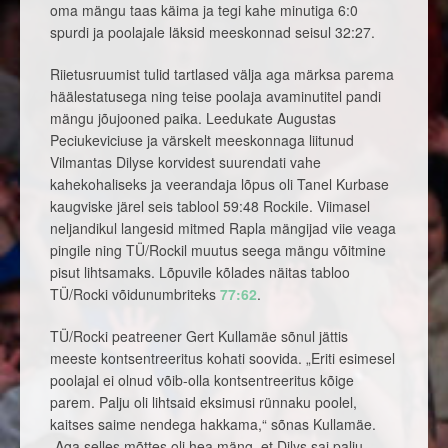
oma mängu taas käima ja tegi kahe minutiga 6:0
spurdi ja poolajale läksid meeskonnad seisul 32:27.
Riietusruumist tulid tartlased välja aga märksa parema
häälestatusega ning teise poolaja avaminutitel pandi
mängu jõujooned paika. Leedukate Augustas
Peciukeviciuse ja värskelt meeskonnaga liitunud
Vilmantas Dilyse korvidest suurendati vahe
kahekohaliseks ja veerandaja lõpus oli Tanel Kurbase
kaugviske järel seis tablool 59:48 Rockile. Viimasel
neljandikul langesid mitmed Rapla mängijad viie veaga
pingile ning TÜ/Rockil muutus seega mängu võitmine
pisut lihtsamaks. Lõpuvile kõlades näitas tabloo
TÜ/Rocki võidunumbriteks
77:62
.
TÜ/Rocki peatreener Gert Kullamäe sõnul jättis
meeste kontsentreeritus kohati soovida. „Eriti esimesel
poolajal ei olnud võib-olla kontsentreeritus kõige
parem. Palju oli lihtsaid eksimusi rünnaku poolel,
kaitses saime nendega hakkama,“ sõnas Kullamäe.
„Aga selles mõttes oli hea mäng, et Dilys sai palju