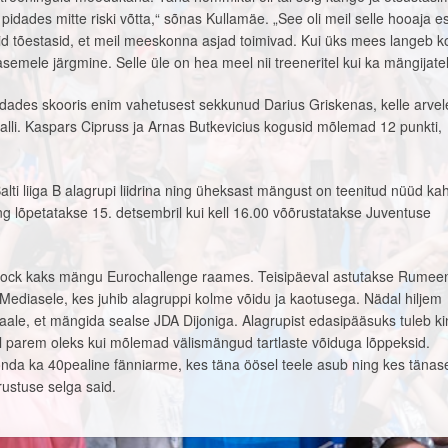
pidades mitte riski võtta,“ sõnas Kullamäe. „See oli meil selle hooaja 
sid tõestasid, et meil meeskonna asjad toimivad. Kui üks mees langeb k
e asemele järgmine. Selle üle on hea meel nii treeneritel kui ka mängijatel
dades skooris enim vahetusest sekkunud Darius Griskenas, kelle arvel
alli. Kaspars Cipruss ja Arnas Butkevicius kogusid mõlemad 12 punkti,
alti liiga B alagrupi liidrina ning üheksast mängust on teenitud nüüd k
ring lõpetatakse 15. detsembril kui kell 16.00 võõrustatakse Juventuse
ck kaks mängu Eurochallenge raames. Teisipäeval astutakse Rumee
ediasele, kes juhib alagruppi kolme võidu ja kaotusega. Nädal hiljem
le, et mängida sealse JDA Dijoniga. Alagrupist edasipääsuks tuleb kin
el parem oleks kui mõlemad välismängud tartlaste võiduga lõppeksid.
a ka 40pealine fänniarme, kes täna öösel teele asub ning kes tänas
ustuse selga said.