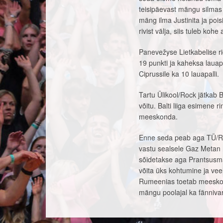
teisipäevast mängu silmas 
mäng ilma Justinita ja poi
rivist välja, siis tuleb koh
Panevežyse Lietkabelise ri
19 punkti ja kaheksa lauap
Ciprussile ka 10 lauapalli.
Tartu Ülikool/Rock jätkab B
võitu. Balti liiga esimene 
meeskonda.
Enne seda peab aga TÜ/Ro
vastu sealsele Gaz Metan M
sõidetakse aga Prantsusmaa
võita üks kohtumine ja ve
Rumeenias toetab meeskond
mängu poolajal ka fännivar