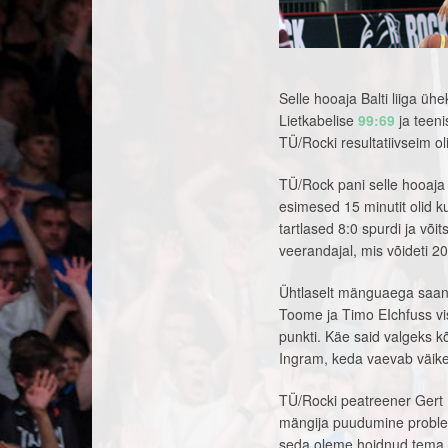
Selle hooaja Balti liiga ü
Lietkabelise
99:69
ja teeni
TÜ/Rocki resultatiivseim ol
TÜ/Rock pani selle hooaja 
esimesed 15 minutit olid ku
tartlased 8:0 spurdi ja võ
veerandajal, mis võideti 
Ühtlaselt mänguaega saan
Toome ja Timo EIchfuss vis
punkti. Käe said valgeks kõ
Ingram, keda vaevab väike 
TÜ/Rocki peatreener Gert 
mängija puudumine probleem
seda oleme hoidnud tema t