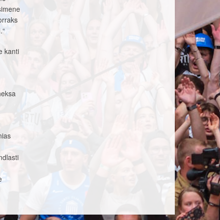
esimene
orraks
.“
e kanti
aheksa
nias
dlasti
e