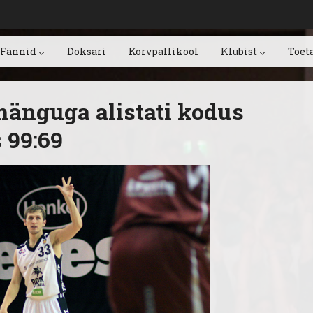
Fännid
Doksari
Korvpallikool
Klubist
Toet
mänguga alistati kodus
 99:69