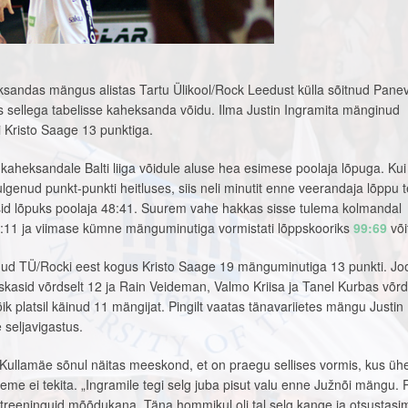
heksandas mängus alistas Tartu Ülikool/Rock Leedust külla sõitnud Pan
s sellega tabelisse kaheksanda võidu. Ilma Justin Ingramita mänginud
i Kristo Saage 13 punktiga.
kaheksandale Balti liiga võidule aluse hea esimese poolaja lõpuga. K
lgenud punkt-punkti heitluses, siis neli minutit enne veerandaja lõppu 
itsid lõpuks poolaja 48:41. Suurem vahe hakkas sisse tulema kolmandal
20:11 ja viimase kümne mänguminutiga vormistati lõppskooriks
99:69
või
ud TÜ/Rocki eest kogus Kristo Saage 19 mänguminutiga 13 punkti. Jo
kasid võrdselt 12 ja Rain Veideman, Valmo Kriisa ja Tanel Kurbas võrd
ik platsil käinud 11 mängijat. Pingilt vaatas tänavariietes mängu Justin
seljavigastus.
Kullamäe sõnul näitas meeskond, et on praegu sellises vormis, kus üh
e ei tekita. „Ingramile tegi selg juba pisut valu enne Južnõi mängu. 
reeninguid mõõdukana. Täna hommikul oli tal selg kange ja otsustasi