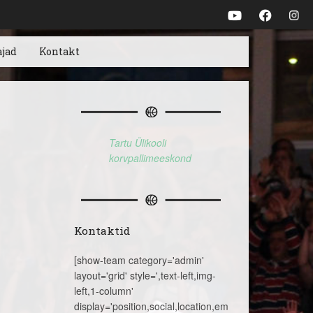
ajad
Kontakt
Tartu Ülikooli
korvpallimeeskond
Kontaktid
[show-team category='admin'
layout='grid' style=',text-left,img-
left,1-column'
display='position,social,location,email,telephone,name