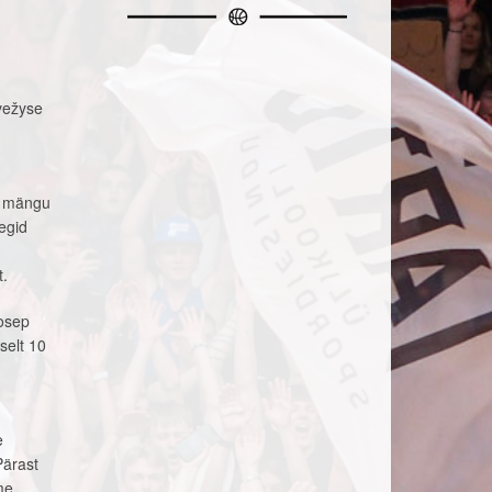
evežyse
ui mängu
tegid
t.
osep
selt 10
e
Pärast
me