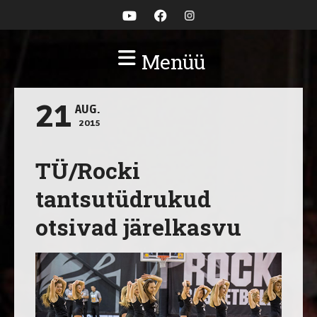
Menüü
21
AUG.
2015
TÜ/Rocki
tantsutüdrukud
otsivad järelkasvu