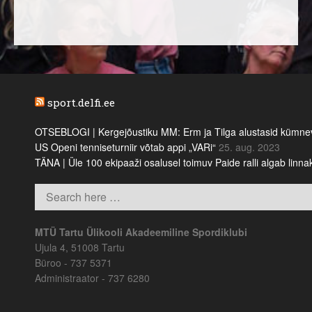
sport.delfi.ee
OTSEBLOGI | Kergejõustiku MM: Erm ja Tilga alustasid kümnevõi
US Openi tenniseturniir võtab appi „VARi“
25. aug. 2023
TÄNA | Üle 100 ekipaaži osalusel toimuv Paide ralli algab linn
MTÜ Tartu Ülikooli Akadeemiline Spordiklubi
Ujula 4, 51008 Tartu
Büroo - 737 5371
Administraator - 737 6280