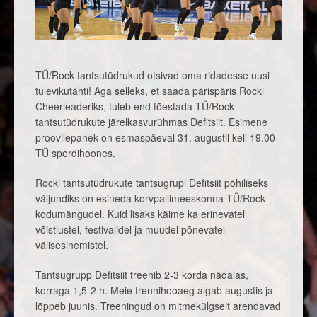
TÜ/Rock tantsutüdrukud otsivad oma ridadesse uusi
tulevikutähti! Aga selleks, et saada pärispäris Rocki
Cheerleaderiks, tuleb end tõestada TÜ/Rock
tantsutüdrukute järelkasvurühmas Defitsiit. Esimene
proovilepanek on esmaspäeval 31. augustil kell 19.00
TÜ spordihoones.
Rocki tantsutüdrukute tantsugrupi Defitsiit põhiliseks
väljundiks on esineda korvpallimeeskonna TÜ/Rock
kodumängudel. Kuid lisaks käime ka erinevatel
võistlustel, festivalidel ja muudel põnevatel
välisesinemistel.
Tantsugrupp Defitsiit treenib 2-3 korda nädalas,
korraga 1,5-2 h. Meie trennihooaeg algab augustis ja
lõppeb juunis. Treeningud on mitmekülgselt arendavad