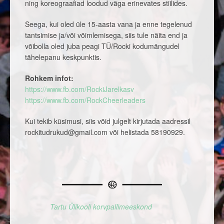
ning koreograafiad loodud väga erinevates stiilides.
Seega, kui oled üle 15-aasta vana ja enne tegelenud
tantsimise ja/või võimlemisega, siis tule näita end ja
võibolla oled juba peagi TÜ/Rocki kodumängudel
tähelepanu keskpunktis.
Rohkem infot:
https://www.fb.com/RockiJarelkasv
https://www.fb.com/RockCheerleaders
Kui tekib küsimusi, siis võid julgelt kirjutada aadressil
rockitudrukud@gmail.com või helistada 58190929.
Tartu Ülikooli korvpallimeeskond