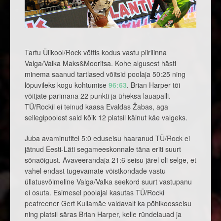
Tartu Ülikool/Rock võttis kodus vastu piirilinna
Valga/Valka Maks&Mooritsa. Kohe algusest hästi
minema saanud tartlased võitsid poolaja 50:25 ning
lõpuvileks kogu kohtumise
96:63
. Brian Harper tõi
võitjate parimana 22 punkti ja üheksa lauapalli.
TÜ/Rockil ei teinud kaasa Evaldas Žabas, aga
sellegipoolest said kõik 12 platsil käinut käe valgeks.
Juba avaminutitel 5:0 eduseisu haaranud TÜ/Rock ei
jätnud Eesti-Läti segameeskonnale täna eriti suurt
sõnaõigust. Avaveerandaja 21:6 seisu järel oli selge, et
vahel endast tugevamate võistkondade vastu
üllatusvõimeline Valga/Valka seekord suurt vastupanu
ei osuta. Esimesel poolajal kasutas TÜ/Rocki
peatreener Gert Kullamäe valdavalt ka põhikoosseisu
ning platsil säras Brian Harper, kelle ründelauad ja