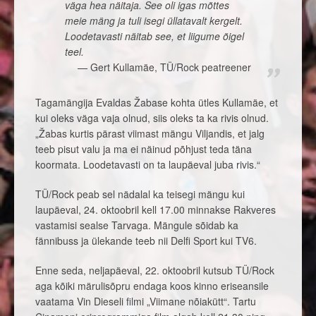
väga hea näitaja. See oli igas mõttes
meie mäng ja tuli isegi üllatavalt kergelt.
Loodetavasti näitab see, et liigume õigel
teel.
Gert Kullamäe, TÜ/Rock peatreener
Tagamängija Evaldas Žabase kohta ütles Kullamäe, et
kui oleks väga vaja olnud, siis oleks ta ka rivis olnud.
„Žabas kurtis pärast viimast mängu Viljandis, et jalg
teeb pisut valu ja ma ei näinud põhjust teda täna
koormata. Loodetavasti on ta laupäeval juba rivis.“
TÜ/Rock peab sel nädalal ka teisegi mängu kui
laupäeval, 24. oktoobril kell 17.00 minnakse Rakveres
vastamisi sealse Tarvaga. Mängule sõidab ka
fännibuss ja ülekande teeb nii Delfi Sport kui TV6.
Enne seda, neljapäeval, 22. oktoobril kutsub TÜ/Rock
aga kõiki märulisõpru endaga koos kinno eriseansile
vaatama Vin Dieseli filmi „Viimane nõiakütt“. Tartu