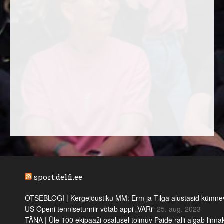
sport.delfi.ee
OTSEBLOGI | Kergejõustiku MM: Erm ja Tilga alustasid kümnevõi
US Openi tenniseturniir võtab appi „VARi“
25. aug. 2023
TÄNA | Üle 100 ekipaaži osalusel toimuv Paide ralli algab linn