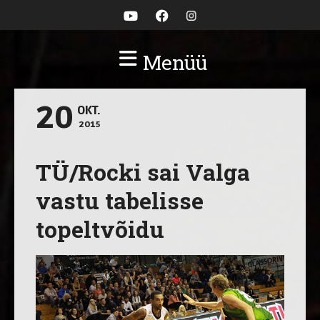
Menüü
20
OKT.
2015
TÜ/Rocki sai Valga
vastu tabelisse
topeltvõidu