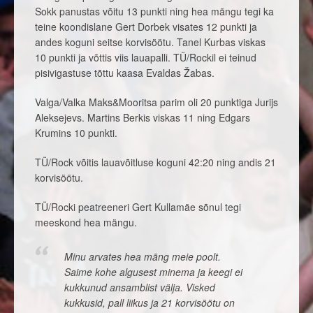
Sokk panustas võitu 13 punkti ning hea mängu tegi ka
teine koondislane Gert Dorbek visates 12 punkti ja
andes koguni seitse korvisöötu. Tanel Kurbas viskas
10 punkti ja võttis viis lauapalli. TÜ/Rockil ei teinud
pisivigastuse tõttu kaasa Evaldas Žabas.
Valga/Valka Maks&Mooritsa parim oli 20 punktiga Jurijs
Aleksejevs. Martins Berkis viskas 11 ning Edgars
Krumins 10 punkti.
TÜ/Rock võitis lauavõitluse koguni 42:20 ning andis 21
korvisöötu.
TÜ/Rocki peatreeneri Gert Kullamäe sõnul tegi
meeskond hea mängu.
Minu arvates hea mäng meie poolt.
Saime kohe algusest minema ja keegi ei
kukkunud ansamblist välja. Visked
kukkusid, pall liikus ja 21 korvisöötu on