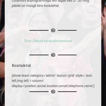
Cinamoni eriprogrammiga film algab kell 21.30 ning
piletid on müügil kino kodulehel.
Tartu Ülikooli korvpallimeeskond
Kontaktid
[show-team category='admin' layout='grid' style=',text-
left,img-left,1-column'
display='position,social,location,email,telephone,name']