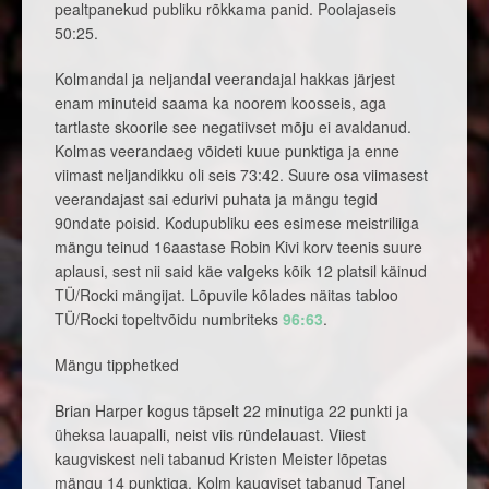
pealtpanekud publiku rõkkama panid. Poolajaseis
50:25.
Kolmandal ja neljandal veerandajal hakkas järjest
enam minuteid saama ka noorem koosseis, aga
tartlaste skoorile see negatiivset mõju ei avaldanud.
Kolmas veerandaeg võideti kuue punktiga ja enne
viimast neljandikku oli seis 73:42. Suure osa viimasest
veerandajast sai edurivi puhata ja mängu tegid
90ndate poisid. Kodupubliku ees esimese meistriliiga
mängu teinud 16aastase Robin Kivi korv teenis suure
aplausi, sest nii said käe valgeks kõik 12 platsil käinud
TÜ/Rocki mängijat. Lõpuvile kõlades näitas tabloo
TÜ/Rocki topeltvõidu numbriteks
96:63
.
Mängu tipphetked
Brian Harper kogus täpselt 22 minutiga 22 punkti ja
üheksa lauapalli, neist viis ründelauast. Viiest
kaugviskest neli tabanud Kristen Meister lõpetas
mängu 14 punktiga. Kolm kaugviset tabanud Tanel