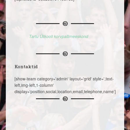
Tartu Ülikooli korvpallimeeskond
Kontaktid
[show-team category='admin' layout='grid' style=',text-
left,img-left,1-column'
display='position,social,location,email,telephone,name']