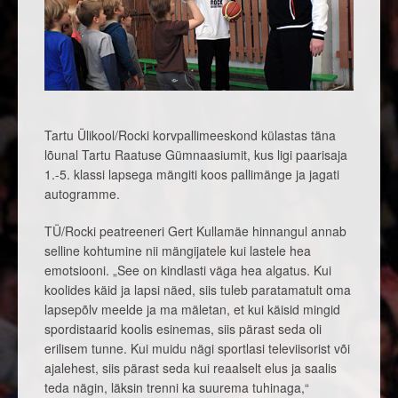
Tartu Ülikool/Rocki korvpallimeeskond külastas täna
lõunal Tartu Raatuse Gümnaasiumit, kus ligi paarisaja
1.-5. klassi lapsega mängiti koos pallimänge ja jagati
autogramme.
TÜ/Rocki peatreeneri Gert Kullamäe hinnangul annab
selline kohtumine nii mängijatele kui lastele hea
emotsiooni. „See on kindlasti väga hea algatus. Kui
koolides käid ja lapsi näed, siis tuleb paratamatult oma
lapsepõlv meelde ja ma mäletan, et kui käisid mingid
spordistaarid koolis esinemas, siis pärast seda oli
erilisem tunne. Kui muidu nägi sportlasi televiisorist või
ajalehest, siis pärast seda kui reaalselt elus ja saalis
teda nägin, läksin trenni ka suurema tuhinaga,“