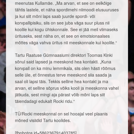
meenutas Kullamäe. „Ma arvan, et see on eelkõige
tähtis lastele, et näha spordimehi niimoodi elusuuruses
ja kui siit mõni laps saab juurde spordi- või
korvpallipisiku, siis on see juba väga suur pluss nii
koolile kui kogu ühiskonnale. See ei jää meil viimaseks
ürituseks, sest näha on, et see on emotsionaalses
mõttes väga vahva üritus nii meeskonnale kui koolile.“
Tartu Raatuse Gümnaasiumi direktori Toomas Kinki
sõnul said lapsed ja meeskond hea kontakti. „Kuna
korvpall on ka minu lemmikala, siis olen hästi rõõmus
selle üle, et õnnestus terve meeskond siia saada ja
saal oli lapsi täis. Tekkis selline hea kontakt ja ma
arvan, et selline sõprus võiks kooli ja meeskonna vahel
jätkuda, sest mingi aja pärast võib mõni laps siit
täiendadagi edukalt Rocki ridu.“
TÜ/Rocki meeskonnal on sel hooajal veel plaanis
mõned visiidid Tartu koolides.
[fbphotos id=586236791403785]