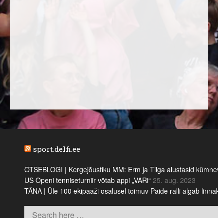
sport.delfi.ee
OTSEBLOGI | Kergejõustiku MM: Erm ja Tilga alustasid kümnevõi
US Openi tenniseturniir võtab appi „VARi“
25. aug. 2023
TÄNA | Üle 100 ekipaaži osalusel toimuv Paide ralli algab linn