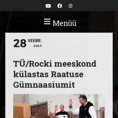
Menüü
28
VEEBR.
2013
TÜ/Rocki meeskond
külastas Raatuse
Gümnaasiumit