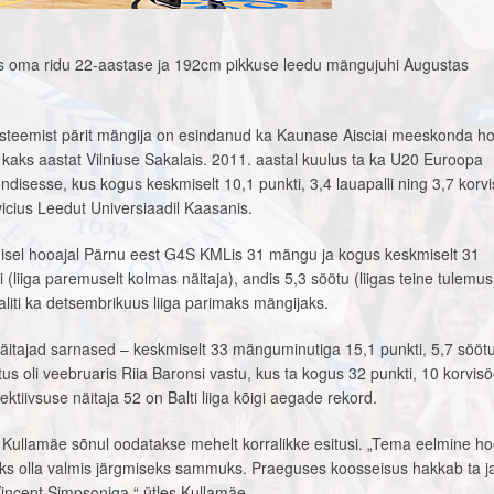
as oma ridu 22-aastase ja 192cm pikkuse leedu mängujuhi Augustas
süsteemist pärit mängija on esindanud ka Kaunase Aisciai meeskonda ho
aks aastat Vilniuse Sakalais. 2011. aastal kuulus ta ka U20 Euroopa
ndisesse, kus kogus keskmiselt 10,1 punkti, 3,4 lauapalli ning 3,7 korvi
icius Leedut Universiaadil Kaasanis.
isel hooajal Pärnu eest G4S KMLis 31 mängu ja kogus keskmiselt 31
liiga paremuselt kolmas näitaja), andis 5,3 söötu (liigas teine tulemus
valiti ka detsembrikuus liiga parimaks mängijaks.
 näitajad sarnased – keskmiselt 33 mänguminutiga 15,1 punkti, 5,7 söötu
tus oli veebruaris Riia Baronsi vastu, kus ta kogus 32 punkti, 10 korvisö
ektiivsuse näitaja 52 on Balti liiga kõigi aegade rekord.
 Kullamäe sõnul oodatakse mehelt korralikke esitusi. „Tema eelmine h
iks olla valmis järgmiseks sammuks. Praeguses koosseisus hakkab ta 
ncent Simpsoniga,“ ütles Kullamäe.