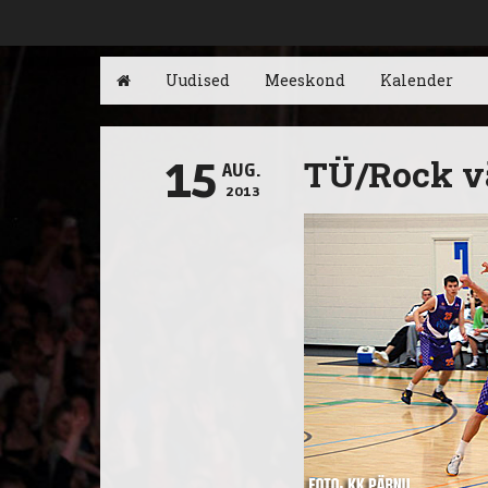
Uudised
Meeskond
Kalender
TÜ/Rock v
15
AUG.
2013