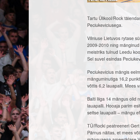
Tartu Ülikool/Rock täiend
Peciukeviciusega.
Vilniuse Lietuvos rytase 
2009-2010 ning mänginud k
meistriks tulnud Leedu koo
Sel suvel esindas Peciukev
Peciukevicius mängis eelm
mänguminutiga 16,2 punkti (
võttis 6,2 lauapalli. Mees 
Balti liiga 14 mängus olid
lauapalli. Hooaja parim esi
seitse lauapalli – mängu ef
TÜ/Rocki peatreeneri Gert
Pärnus näitas, et mees võ
mänguaega ameeriklase Vi