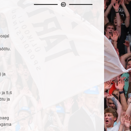
oajal
söötu.
) ja
 ja 5,6
ötu ja
ooaeg
jagama