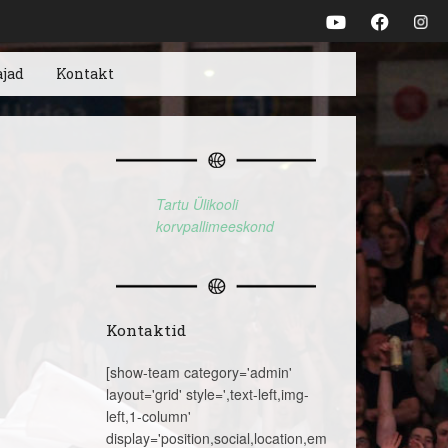
ajad
Kontakt
Tartu Ülikooli
korvpallimeeskond
Kontaktid
[show-team category='admin'
layout='grid' style=',text-left,img-
left,1-column'
display='position,social,location,email,telephone,name