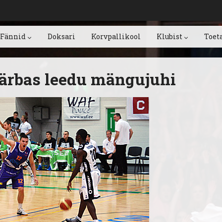
Fännid
Doksari
Korvpallikool
Klubist
Toet
ärbas leedu mängujuhi