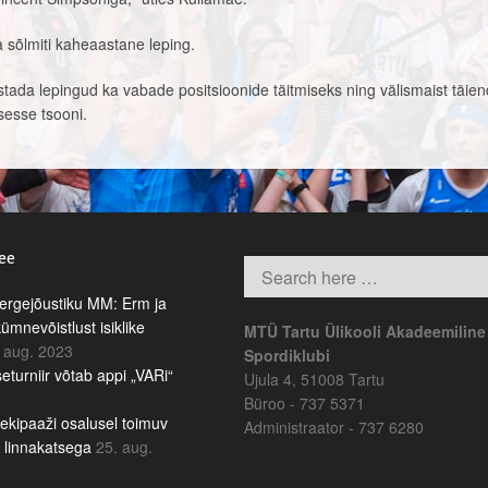
 sõlmiti kaheaastane leping.
astada lepingud ka vabade positsioonide täitmiseks ning välismaist täie
sesse tsooni.
.ee
rgejõustiku MM: Erm ja
kümnevõistlust isiklike
MTÜ Tartu Ülikooli Akadeemiline
 aug. 2023
Spordiklubi
eturniir võtab appi „VARi“
Ujula 4, 51008 Tartu
Büroo - 737 5371
ekipaaži osalusel toimuv
Administraator - 737 6280
b linnakatsega
25. aug.