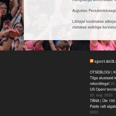
Augustas Peciukeviciusega
Lähiajal loodetakse allkirj
otsitakse eelkõige korvialu
sport.delfi
OTSEBLOGI | Ke
Tilga alustasid 
rekorditega!
25.
US Openi tennis
25. aug. 2023
TÄNA | Üle 100 
Paide ralli alga
2023