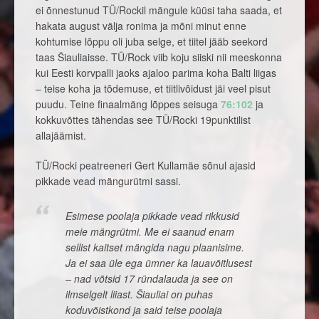
ei õnnestunud TÜ/Rockil mängule küüsi taha saada, et
hakata august välja ronima ja mõni minut enne
kohtumise lõppu oli juba selge, et tiitel jääb seekord
taas Šiauliaisse. TÜ/Rock viib koju siiski nii meeskonna
kui Eesti korvpalli jaoks ajaloo parima koha Balti liigas
– teise koha ja tõdemuse, et tiitlivõidust jäi veel pisut
puudu. Teine finaalmäng lõppes seisuga
76:102
ja
kokkuvõttes tähendas see TÜ/Rocki 19punktilist
allajäämist.
TÜ/Rocki peatreeneri Gert Kullamäe sõnul ajasid
pikkade vead mängurütmi sassi.
Esimese poolaja pikkade vead rikkusid
meie mängrütmi. Me ei saanud enam
sellist kaitset mängida nagu plaanisime.
Ja ei saa üle ega ümner ka lauavõitlusest
– nad võtsid 17 ründalauda ja see on
ilmselgelt liiast. Šiauliai on puhas
koduvõistkond ja said teise poolaja