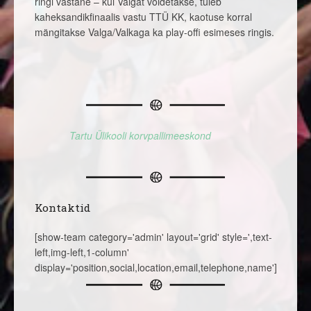
ringi vastane – kui Valgat võidetakse, tuleb
kaheksandikfinaalis vastu TTÜ KK, kaotuse korral
mängitakse Valga/Valkaga ka play-offi esimeses ringis.
Tartu Ülikooli korvpallimeeskond
Kontaktid
[show-team category='admin' layout='grid' style=',text-
left,img-left,1-column'
display='position,social,location,email,telephone,name']