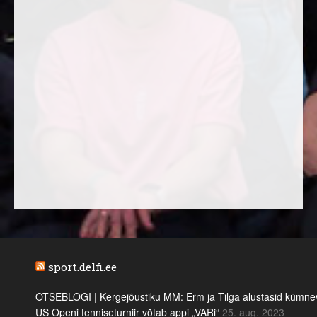
sport.delfi.ee
OTSEBLOGI | Kergejõustiku MM: Erm ja Tilga alustasid kümnevõi
US Openi tenniseturniir võtab appi „VARi“
25. aug. 2023