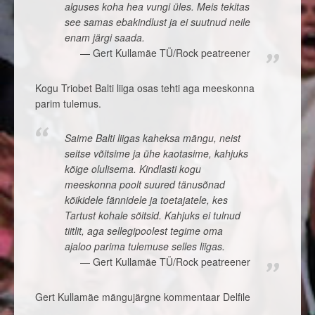
alguses koha hea vungi üles. Meis tekitas
see samas ebakindlust ja ei suutnud neile
enam järgi saada.
Gert Kullamäe TÜ/Rock peatreener
Kogu Triobet Balti liiga osas tehti aga meeskonna
parim tulemus.
Saime Balti liigas kaheksa mängu, neist
seitse võitsime ja ühe kaotasime, kahjuks
kõige olulisema. Kindlasti kogu
meeskonna poolt suured tänusõnad
kõikidele fännidele ja toetajatele, kes
Tartust kohale sõitsid. Kahjuks ei tulnud
tiitlit, aga sellegipoolest tegime oma
ajaloo parima tulemuse selles liigas.
Gert Kullamäe TÜ/Rock peatreener
Gert Kullamäe mängujärgne kommentaar Delfile