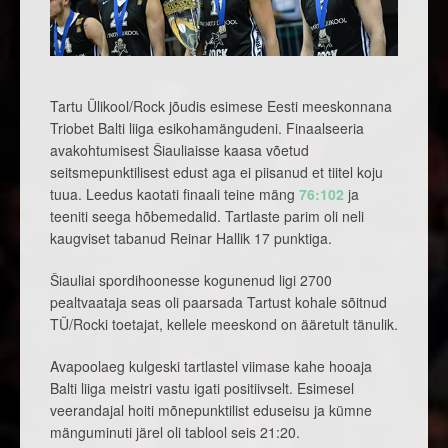
Tartu Ülikool/Rock jõudis esimese Eesti meeskonnana
Triobet Balti liiga esikohamängudeni. Finaalseeria
avakohtumisest Šiauliaisse kaasa võetud
seitsmepunktilisest edust aga ei piisanud et tiitel koju
tuua. Leedus kaotati finaali teine mäng
76:102
ja
teeniti seega hõbemedalid. Tartlaste parim oli neli
kaugviset tabanud Reinar Hallik 17 punktiga.
Šiauliai spordihoonesse kogunenud ligi 2700
pealtvaataja seas oli paarsada Tartust kohale sõitnud
TÜ/Rocki toetajat, kellele meeskond on ääretult tänulik.
Avapoolaeg kulgeski tartlastel viimase kahe hooaja
Balti liiga meistri vastu igati positiivselt. Esimesel
veerandajal hoiti mõnepunktilist eduseisu ja kümne
mänguminuti järel oli tablool seis 21:20.