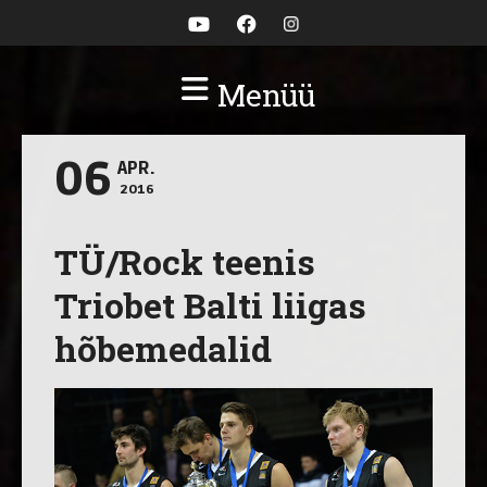
Menüü
06
APR.
2016
TÜ/Rock teenis
Triobet Balti liigas
hõbemedalid