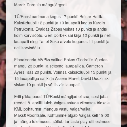
Marek Doronin mängujärgselt
TÜ/Rocki parimana kogus 17 punkti Reinar Hallik.
Kaksikduubli 12 punkti ja 10 lauapalli kogus Karolis
Petrukonis. Evaldas Žabas viskas 13 punkti ja andis
kolm korvisöötu. Gert Dorbek sai kirja 12 punkti ja neli
lauapalli ning Tanel Soku arvele kogunes 11 punkti ja
neli korvisöötu.
Finaalseeria MVPks valitud Rokas Giedraitis lõpetas
mängu 23 punkti ja seitsme lauapalliga. Cameron
Ayers lisas 20 punkti. Võimsa kaksikduubli 15 punkti ja
15 lauapalliga sai kirja Assem Marei. David Dudzinski
viskas 10 punkti ja võttis viis lauapalli.
Eriti pikka pausi TÜ/Rocki mängijad ei saa, sest juba
reedel, 8. aprillil tuleb Valgas astuda viimases Alexela
KML põhiturniiri mängus vastu Valga/Valka
Maks&Mooritsale. Kohtumine algab Valgas kell 19.00
ja mängu tulemusest sõltub tartlaste play-offi esimese