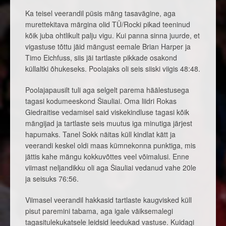
Ka teisel veerandil püsis mäng tasavägine, aga
murettekitava märgina olid TÜ/Rocki pikad teeninud
kõik juba ohtlikult palju vigu. Kui panna sinna juurde, et
vigastuse tõttu jäid mängust eemale Brian Harper ja
Timo Eichfuss, siis jäi tartlaste pikkade osakond
küllaltki õhukeseks. Poolajaks oli seis siiski viigis 48:48.
Poolajapausilt tuli aga selgelt parema häälestusega
tagasi kodumeeskond Šiauliai. Oma liidri Rokas
Giedraitise vedamisel said viskekindluse tagasi kõik
mängijad ja tartlaste seis muutus iga minutiga järjest
hapumaks. Tanel Sokk näitas küll kindlat kätt ja
veerandi keskel oldi maas kümnekonna punktiga, mis
jättis kahe mängu kokkuvõttes veel võimalusi. Enne
viimast neljandikku oli aga Šiauliai vedanud vahe 20le
ja seisuks 76:56.
Viimasel veerandil hakkasid tartlaste kaugvisked küll
pisut paremini tabama, aga igale väiksemalegi
tagasitulekukatsele leidsid leedukad vastuse. Kuidagi