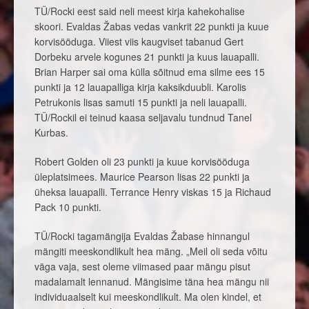
TÜ/Rocki eest said neli meest kirja kahekohalise
skoori. Evaldas Žabas vedas vankrit 22 punkti ja kuue
korvisööduga. Viiest viis kaugviset tabanud Gert
Dorbeku arvele kogunes 21 punkti ja kuus lauapalli.
Brian Harper sai oma külla sõitnud ema silme ees 15
punkti ja 12 lauapalliga kirja kaksikduubli. Karolis
Petrukonis lisas samuti 15 punkti ja neli lauapalli.
TÜ/Rockil ei teinud kaasa seljavalu tundnud Tanel
Kurbas.
Robert Golden oli 23 punkti ja kuue korvisööduga
üleplatsimees. Maurice Pearson lisas 22 punkti ja
üheksa lauapalli. Terrance Henry viskas 15 ja Richaud
Pack 10 punkti.
TÜ/Rocki tagamängija Evaldas Žabase hinnangul
mängiti meeskondlikult hea mäng. „Meil oli seda võitu
väga vaja, sest oleme viimased paar mängu pisut
madalamalt lennanud. Mängisime täna hea mängu nii
individuaalselt kui meeskondlikult. Ma olen kindel, et