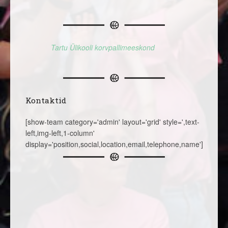
Tartu Ülikooli korvpallimeeskond
Kontaktid
[show-team category='admin' layout='grid' style=',text-
left,img-left,1-column'
display='position,social,location,email,telephone,name']