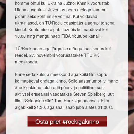
homme õhtul kui Ukraina Južnõi Khimik võõrustab
Utena Juventust. Juventus peab meiega sammu
pidamiseks kohtumise võitma. Kui võidavad
ukrainlased, on TÜ/Rocki edasipääs alagrupi teisena
kindel. Kohtumine algab Južnõis kolmapäeval kell
18.00 ning mängu näeb FIBA Youtube kanalil.
TÜ/Rock peab aga järgmise mängu taas kodus kui
reedel, 27. novembril võõrustatakse TTÜ KK
meeskonda.
Enne seda kutsub meeskond aga kõiki filmisõpru
kolmapäeval endaga kinno. Selle aastanumbri viimane
#rockigakinno tuleb eriti põnev ja poliitiline, sest
aktiivsel eriseansil vaadatakse Steven Spielbergi uut
filmi “Spioonide sild” Tom Hanksiga peaosas. Film
algab kell 21.30, aga saali saab juba alates 21.00st.
Osta pilet #rockigakinno