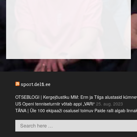
sport.delfi.ee
OTSEBLOGI | Kergejõustiku MM: Erm ja Tilga alustasid kümnevõi
US Openi tenniseturniir võtab appi „VARi“
25. aug. 2023
TÄNA | Üle 100 ekipaaži osalusel toimuv Paide ralli algab linn