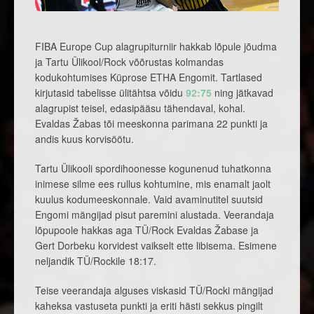
FIBA Europe Cup alagrupiturniir hakkab lõpule jõudma
ja Tartu Ülikool/Rock võõrustas kolmandas
kodukohtumises Küprose ETHA Engomit. Tartlased
kirjutasid tabelisse ülitähtsa võidu
92:75
ning jätkavad
alagrupist teisel, edasipääsu tähendaval, kohal.
Evaldas Žabas tõi meeskonna parimana 22 punkti ja
andis kuus korvisöötu.
Tartu Ülikooli spordihoonesse kogunenud tuhatkonna
inimese silme ees rullus kohtumine, mis enamalt jaolt
kuulus kodumeeskonnale. Vaid avaminutitel suutsid
Engomi mängijad pisut paremini alustada. Veerandaja
lõpupoole hakkas aga TÜ/Rock Evaldas Žabase ja
Gert Dorbeku korvidest vaikselt ette libisema. Esimene
neljandik TÜ/Rockile 18:17.
Teise veerandaja alguses viskasid TÜ/Rocki mängijad
kaheksa vastuseta punkti ja eriti hästi sekkus pingilt