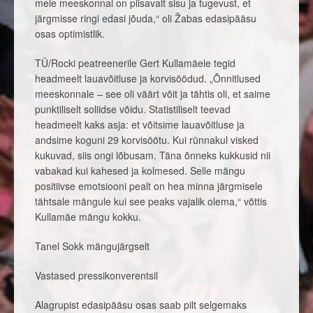
meie meeskonnal on piisavalt sisu ja tugevust, et
järgmisse ringi edasi jõuda,“ oli Žabas edasipääsu
osas optimistlik.
TÜ/Rocki peatreenerile Gert Kullamäele tegid
headmeelt lauavõitluse ja korvisöödud. „Õnnitlused
meeskonnale – see oli väärt võit ja tähtis oli, et saime
punktiliselt soliidse võidu. Statistiliselt teevad
headmeelt kaks asja: et võitsime lauavõitluse ja
andsime koguni 29 korvisöötu. Kui rünnakul visked
kukuvad, siis ongi lõbusam. Täna õnneks kukkusid nii
vabakad kui kahesed ja kolmesed. Selle mängu
positiivse emotsiooni pealt on hea minna järgmisele
tähtsale mängule kui see peaks vajalik olema,“ võttis
Kullamäe mängu kokku.
Tanel Sokk mängujärgselt
Vastased pressikonverentsil
Alagrupist edasipääsu osas saab pilt selgemaks