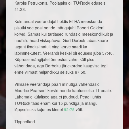
Karolis Petrukonis. Poolajaks oli TÜ/Rocki eduseis
41:33.
Kolmandal veerandajal hoidis ETHA meeskonda
pisutki vee peal nende mängujuhi Robert Goldeni
korvid. Samas kui tartlased ründasid meeskondlikult ja
nautisid head viskepäeva. Gert Dorbek tabas kaare
tagant ilmeksimatult ning korve saadi ka
läbiminekutest. Veerandi keskel oli eduseis juba 57:40.
Küprose mängijatel õnnestus vahet küll pisut
vähendada, aga Dorbeku järjekordne kaugvise tegi
enne viimast neljandikku seisuks 67:50.
Viimase veerandaja paari minutiga vähendasid
Maurice Pearsoni korvid nende kaotusseisu 11 peale.
Lähemale külalised aga ei jõudnud. Peagi juhtis
TÜ/Rock taas enam kui 15 punktiga ja mängu
lõppseisuks kujunes kindel
92:75
võit.
Tipphetked