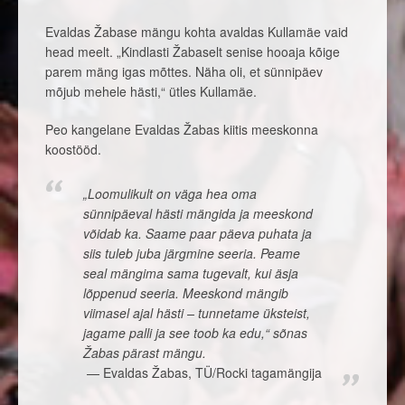
Evaldas Žabase mängu kohta avaldas Kullamäe vaid
head meelt. „Kindlasti Žabaselt senise hooaja kõige
parem mäng igas mõttes. Näha oli, et sünnipäev
mõjub mehele hästi,“ ütles Kullamäe.
Peo kangelane Evaldas Žabas kiitis meeskonna
koostööd.
„Loomulikult on väga hea oma
sünnipäeval hästi mängida ja meeskond
võidab ka. Saame paar päeva puhata ja
siis tuleb juba järgmine seeria. Peame
seal mängima sama tugevalt, kui äsja
lõppenud seeria. Meeskond mängib
viimasel ajal hästi – tunnetame üksteist,
jagame palli ja see toob ka edu,“ sõnas
Žabas pärast mängu.
Evaldas Žabas, TÜ/Rocki tagamängija