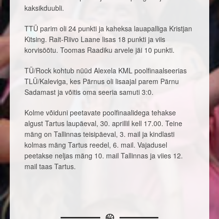
kaksikduubli.
TTÜ parim oli 24 punkti ja kaheksa lauapalliga Kristjan
Kitsing. Rait-Riivo Laane lisas 18 punkti ja viis
korvisöötu. Toomas Raadiku arvele jäi 10 punkti.
TÜ/Rock kohtub nüüd Alexela KML poolfinaalseerias
TLÜ/Kaleviga, kes Pärnus oli lisaajal parem Pärnu
Sadamast ja võitis oma seeria samuti 3:0.
Kolme võiduni peetavate poolfinaalidega tehakse
algust Tartus laupäeval, 30. aprillil kell 17.00. Teine
mäng on Tallinnas teisipäeval, 3. mail ja kindlasti
kolmas mäng Tartus reedel, 6. mail. Vajadusel
peetakse neljas mäng 10. mail Tallinnas ja viies 12.
mail taas Tartus.