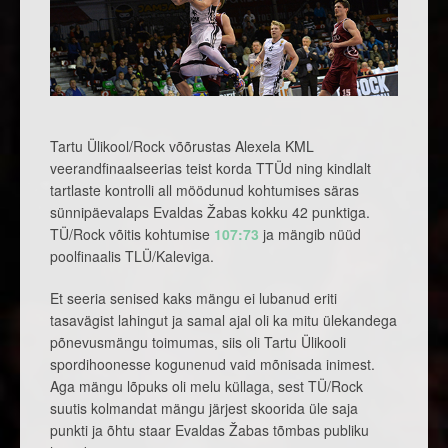
Tartu Ülikool/Rock võõrustas Alexela KML
veerandfinaalseerias teist korda TTÜd ning kindlalt
tartlaste kontrolli all möödunud kohtumises säras
sünnipäevalaps Evaldas Žabas kokku 42 punktiga.
TÜ/Rock võitis kohtumise
107:73
ja mängib nüüd
poolfinaalis TLÜ/Kaleviga.
Et seeria senised kaks mängu ei lubanud eriti
tasavägist lahingut ja samal ajal oli ka mitu ülekandega
põnevusmängu toimumas, siis oli Tartu Ülikooli
spordihoonesse kogunenud vaid mõnisada inimest.
Aga mängu lõpuks oli melu küllaga, sest TÜ/Rock
suutis kolmandat mängu järjest skoorida üle saja
punkti ja õhtu staar Evaldas Žabas tõmbas publiku