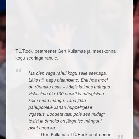
TÜ/Rocki peatreener Gert Kullamäe jäi meeskonna
kogu seeriaga rahule.
Ma olen väga rahul kogu selle seeriaga.
Läks nii, nagu plaanisime. Eriti hea meel
on rünnaku osas – kõigis kolmes mängus
viskasime üle 100 punkti ja mängisime
kolm head mängu. Täna jääb
pahupoolele Janari hüppeliigese
vigastus. Loodetavasti pole see midagi
tõsist ja õnneks on järgmise mänguni
pisut aega ka.
Gert Kullamäe TÜ/Rock peatreener