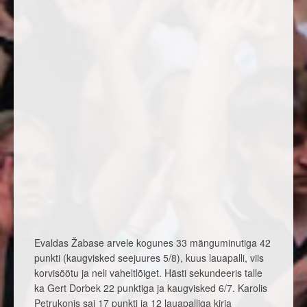
Evaldas Žabase arvele kogunes 33 mänguminutiga 42
punkti (kaugvisked seejuures 5/8), kuus lauapalli, viis
korvisöötu ja neli vaheltlõiget. Hästi sekundeeris talle
ka Gert Dorbek 22 punktiga ja kaugvisked 6/7. Karolis
Petrukonis sai 17 punkti ja 12 lauapalliga kirja