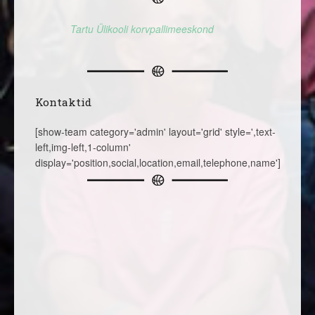
Tartu Ülikooli korvpallimeeskond
Kontaktid
[show-team category='admin' layout='grid' style=',text-
left,img-left,1-column'
display='position,social,location,email,telephone,name']