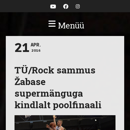
Menüü
21
APR.
2016
TÜ/Rock sammus
Žabase
supermänguga
kindlalt poolfinaali