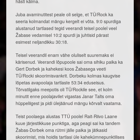
hästi käima.
Juba avaminutitest peale oli selge, et TÜ/Rock ka
seeria kolmandat mängu kergelt ei võta. 9:0 spurdiga
alustanud tartlased tegid veerandi teisel poolel veel
Žabase vedamisel 10:2 spurdi ja juhtisid pärast
esimest neljandikku 30:18.
Teisel veerandil enam vähe oluliselt suuremaks ei
kärisenud. Veerandi lõpupoole sai oma sihiku paika ka
Gert Dorbek ja kahekesi koos Žabasega veeti
TÜ/Rocki skoorimisvankrit. Dorbeku kolmas kaugvise
lõpetas avapoolaja tartlaste 53:34 eduseisus.
Tõrvatilgaks meepotis oli TÜ/Rockile see, et kolm
minutit enne poolajavilet vigastas Janar Talts oma
hüppeliigest ja pidi ülejäänud mängu kõrvalt vaatama.
Teist poolaega alustas TTÜ poolel Rait-Riivo Laane
kuue järjestikkuse punktiga, aga peagi sai ka tandem
Žabas-Dorbek oma rütmi jälle paika ja jätkasid
skoorimist, mis hoidis tartlasi üle kahekümnepunktilises