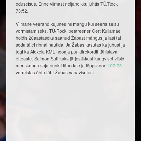
eduseisus. Enne viimast neljandikku juhtis TÜ/Rock
73:52.
Viimane veerand kujunes nii mängu kui seeria seisu
vormistamiseks. TÜ/Rocki peatreener Gert Kullamäe
hoidis 28aastaseks saanud Žabast mängus ja lasi tal
seda täiel rinnal nautida. Ja Žabas kasutas ka juhust ja
tegi ka Alexela KML hooaja punktirekordit tähistava
etteaste. Saimon Suti kaks järjestikkust kaugviset viisid
meeskonna saja punkti lähedale ja lõppskoori
107:73
vormistas õhtu täht Žabas vabavisetest.