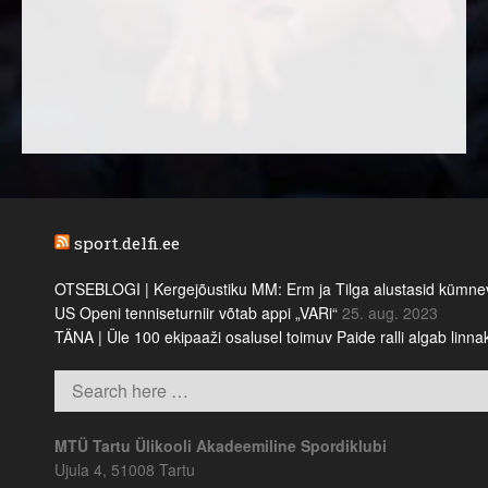
sport.delfi.ee
OTSEBLOGI | Kergejõustiku MM: Erm ja Tilga alustasid kümnevõi
US Openi tenniseturniir võtab appi „VARi“
25. aug. 2023
TÄNA | Üle 100 ekipaaži osalusel toimuv Paide ralli algab linn
MTÜ Tartu Ülikooli Akadeemiline Spordiklubi
Ujula 4, 51008 Tartu