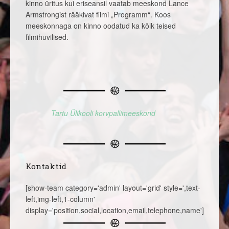
kinno üritus kui eriseansil vaatab meeskond Lance
Armstrongist rääkivat filmi „Programm“. Koos
meeskonnaga on kinno oodatud ka kõik teised
filmihuvilised.
Tartu Ülikooli korvpallimeeskond
Kontaktid
[show-team category='admin' layout='grid' style=',text-
left,img-left,1-column'
display='position,social,location,email,telephone,name']