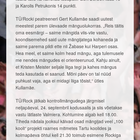
ja Karolis Petrukonis 14 punkti.
TÜ/Rocki peatreeneri Gert Kullamäe saadi uutest
meestest parem ülevaade mänguolukorras. „Reis täitis
oma eesmärgi – saime mängida viis-viie vastu,
koondisemehed said uute mängijatega kohaneda ja
saime parema pildi ette nii Žabase kui Harperi osas.
Hea meel, et saime kolm head mängu, aga tulemusele
me nendes mängudes ei orienteerunud. Kahju ainult,
et Kristen Meister seljale liiga tegi ja kahes mängus
teda kasutada ei saanud. Mõni päev on tal nüüd
puhkust vaja, aga ei midagi liiga tõsist,“ ütles
Kullamäe.
TÜ/Rock jätkab kontrollmängudega järgmisel
neljapäeval, 24. septembril kodusaalis ja siis võetakse
vastu lätlaste Valmiera. Kohtumine algab kell 18.00.
Tiheda nädala jooksul käivad osad mängijad veel „100
kooli“ projekti raames mitmetes Tartu koolides ja
kolmapäeva õhtul kell 21.30 toimub esimene Rockiga