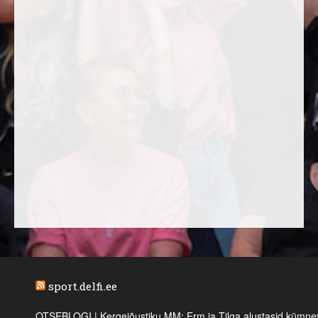
sport.delfi.ee
OTSEBLOGI | Kergejõustiku MM: Erm ja Tilga alustasid kümnevõi