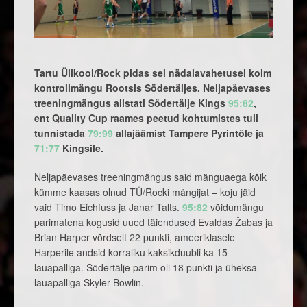
Tartu Ülikool/Rock pidas sel nädalavahetusel kolm
kontrollmängu Rootsis Södertäljes. Neljapäevases
treeningmängus alistati Södertälje Kings
95:82
,
ent Quality Cup raames peetud kohtumistes tuli
tunnistada
79:99
allajäämist Tampere Pyrintöle ja
71:77
Kingsile.
Neljapäevases treeningmängus said mänguaega kõik
kümme kaasas olnud TÜ/Rocki mängijat – koju jäid
vaid Timo Eichfuss ja Janar Talts.
95:82
võidumängu
parimatena kogusid uued täiendused Evaldas Žabas ja
Brian Harper võrdselt 22 punkti, ameeriklasele
Harperile andsid korraliku kaksikduubli ka 15
lauapalliga. Södertälje parim oli 18 punkti ja üheksa
lauapalliga Skyler Bowlin.