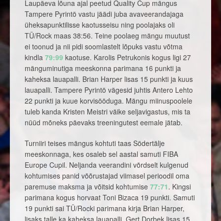
Laupäeva lõuna ajal peetud Quality Cup mängus
Tampere Pyrintö vastu jäädi juba avaveerandajaga
üheksapunktilisse kaotusseisu ning poolajaks oli
TÜ/Rock maas 38:56. Teine poolaeg mängu muutust
ei toonud ja nii pidi soomlastelt lõpuks vastu võtma
kindla
79:99
kaotuse. Karolis Petrukonis kogus ligi 27
mänguminutiga meeskonna parimana 16 punkti ja
kaheksa lauapalli. Brian Harper lisas 15 punkti ja kuus
lauapalli. Tampere Pyrintö vägesid juhtis Antero Lehto
22 punkti ja kuue korvisööduga. Mängu miinuspoolele
tuleb kanda Kristen Meistri väike seljavigastus, mis ta
nüüd mõneks päevaks treeningutest eemale jätab.
Turniiri teises mängus kohtuti taas Södertälje
meeskonnaga, kes osaleb sel aastal samuti FIBA
Europe Cupil. Neljanda veerandini võrdselt kulgenud
kohtumises panid võõrustajad viimasel perioodil oma
paremuse maksma ja võitsid kohtumise
77:71
. Kingsi
parimana kogus horvaat Toni Bizaca 19 punkti. Samuti
19 punkti sai TÜ/Rocki parimana kirja Brian Harper,
lisaks talle ka kaheksa lauapalli. Gert Dorbek lisas 15