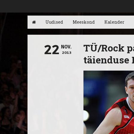
Uudised
Meeskond
Kalender
TÜ/Rock p
22
NOV.
2013
täienduse 