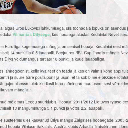
dal algas Uros Lukovici lahkumisega, siis töönädala lõpuks on asendus 
 leeduka
Vilmantas Dilysega
, kes hooaega alustas Kedainiai Nevežises.
e Euroliiga kogemusega mängija on senisel hooajal Kedainiai eest mä
elt 14 punkti ja 6,5 lauapalli. Seejuures BBL Cup finaalis mängis Nev
as Dilys võidumängus tartlasi 18 punkti ja kuue lauapalliga.
s lähiregioonist, kelle kvaliteet on teada ja kes on valmis kohe appi tu
ntri ja suure ääre positsioonil ja usun, et ta sobib meie pikkade rotats
Mängujoonisesse tuleb kindlasti teha mõningad muutused, sest võrrelde
liikuvam mängija.“
nud mõlemas Leedu suurklubis. Hooajal 2011/2012 Lietuvos rytase ee
iselt 13 mänguminutiga 5,1 punkti ja võttis 2,2 lauapalli.
ise süsteemis üles kasvanud Dilys mängis Žalgirises hooaegadel 2005-
ud hooaja Vilniuse Sakalais, Austria klubis Arkadia Traisrkirchen Lion