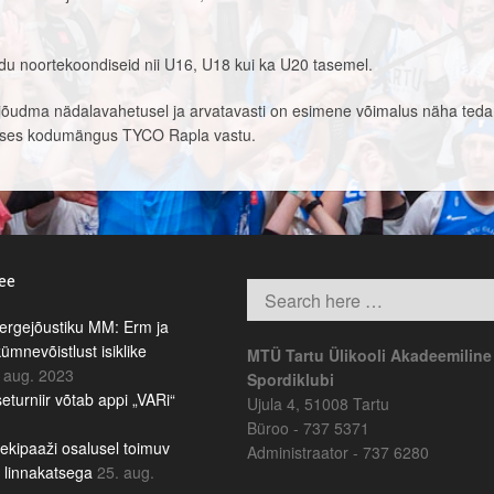
du noortekoondiseid nii U16, U18 kui ka U20 tasemel.
jõudma nädalavahetusel ja arvatavasti on esimene võimalus näha teda
vases kodumängus TYCO Rapla vastu.
.ee
rgejõustiku MM: Erm ja
kümnevõistlust isiklike
MTÜ Tartu Ülikooli Akadeemiline
 aug. 2023
Spordiklubi
eturniir võtab appi „VARi“
Ujula 4, 51008 Tartu
Büroo - 737 5371
ekipaaži osalusel toimuv
Administraator - 737 6280
b linnakatsega
25. aug.