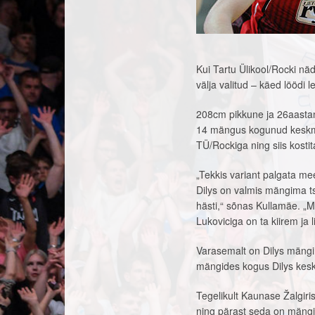
Kui Tartu Ülikool/Rocki nä
välja valitud – käed löödi
208cm pikkune ja 26aastan
14 mängus kogunud keskmis
TÜ/Rockiga ning siis kostit
„Tekkis variant palgata mee
Dilys on valmis mängima tse
hästi,“ sõnas Kullamäe. „
Lukoviciga on ta kiirem ja 
Varasemalt on Dilys mängi
mängides kogus Dilys keskm
Tegelikult Kaunase Žalgir
ning pärast seda on mängin