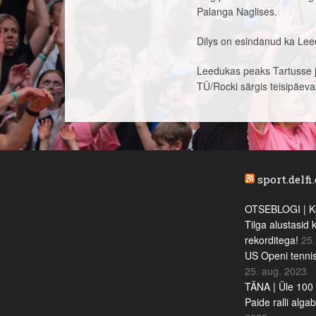
Palanga Naglises.
Dilys on esindanud ka Lee
Leedukas peaks Tartusse 
TÜ/Rocki särgis teisipäe
sport.delfi
OTSEBLOGI | Ke
Tilga alustasid 
rekorditega!
25.
US Openi tennis
25. aug. 2023
TÄNA | Üle 100 
Paide ralli alga