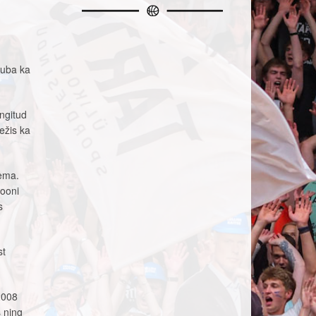
juba ka
ngitud
ežis ka
lema.
iooni
s
st
2008
s ning