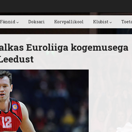
Fännid
Doksari
Korvpallikool
Klubist
Toet
alkas Euroliiga kogemusega
Leedust