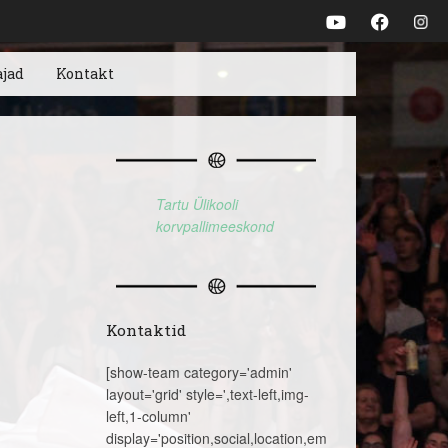
ajad
Kontakt
Tartu Ülikooli
korvpallimeeskond
Kontaktid
[show-team category='admin'
layout='grid' style=',text-left,img-
left,1-column'
display='position,social,location,email,telephone,name