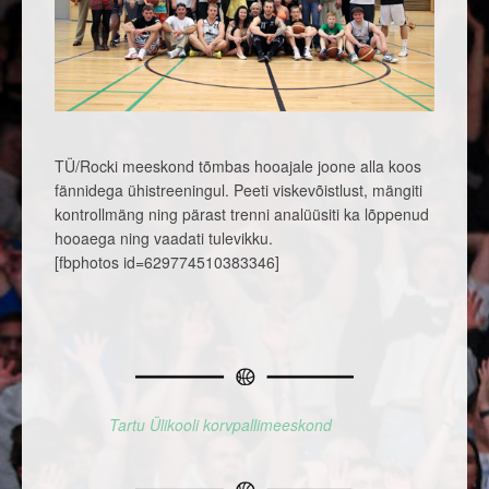
TÜ/Rocki meeskond tõmbas hooajale joone alla koos
fännidega ühistreeningul. Peeti viskevõistlust, mängiti
kontrollmäng ning pärast trenni analüüsiti ka lõppenud
hooaega ning vaadati tulevikku.
[fbphotos id=629774510383346]
Tartu Ülikooli korvpallimeeskond