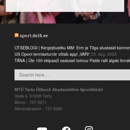
sport.delfi.ee
OTSEBLOGI | Kergejõustiku MM: Erm ja Tilga alustasid kümnevõi
US Openi tenniseturniir võtab appi „VARi“
25. aug. 2023
TÄNA | Üle 100 ekipaaži osalusel toimuv Paide ralli algab linn
MTÜ Tartu Ülikooli Akadeemiline Spordiklubi
Ujula 4, 51008 Tartu
Büroo - 737 5371
Administraator - 737 6280