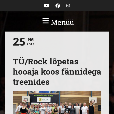
Menüü
25
MAI
2013
TÜ/Rock lõpetas
hooaja koos fännidega
treenides