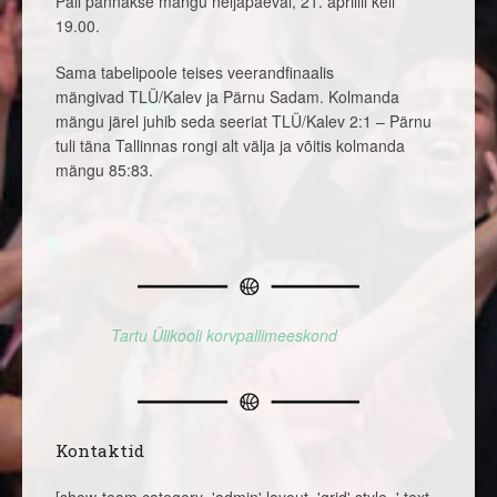
Pall pannakse mängu neljapäeval, 21. aprillil kell
19.00.
Sama tabelipoole teises veerandfinaalis
mängivad TLÜ/Kalev ja Pärnu Sadam. Kolmanda
mängu järel juhib seda seeriat TLÜ/Kalev 2:1 – Pärnu
tuli täna Tallinnas rongi alt välja ja võitis kolmanda
mängu 85:83.
Tartu Ülikooli korvpallimeeskond
Kontaktid