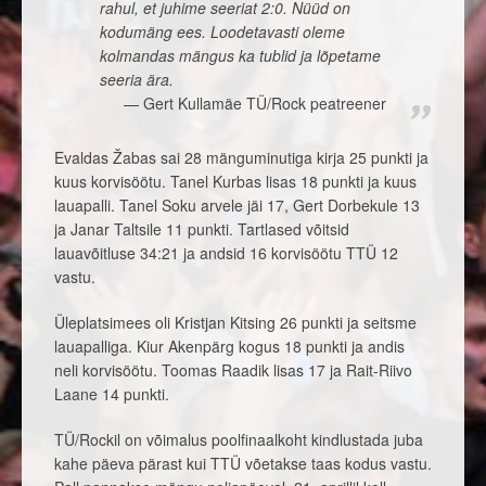
rahul, et juhime seeriat 2:0. Nüüd on
kodumäng ees. Loodetavasti oleme
kolmandas mängus ka tublid ja lõpetame
seeria ära.
Gert Kullamäe TÜ/Rock peatreener
Evaldas Žabas sai 28 mänguminutiga kirja 25 punkti ja
kuus korvisöötu. Tanel Kurbas lisas 18 punkti ja kuus
lauapalli. Tanel Soku arvele jäi 17, Gert Dorbekule 13
ja Janar Taltsile 11 punkti. Tartlased võitsid
lauavõitluse 34:21 ja andsid 16 korvisöötu TTÜ 12
vastu.
Üleplatsimees oli Kristjan Kitsing 26 punkti ja seitsme
lauapalliga. Kiur Akenpärg kogus 18 punkti ja andis
neli korvisöötu. Toomas Raadik lisas 17 ja Rait-Riivo
Laane 14 punkti.
TÜ/Rockil on võimalus poolfinaalkoht kindlustada juba
kahe päeva pärast kui TTÜ võetakse taas kodus vastu.