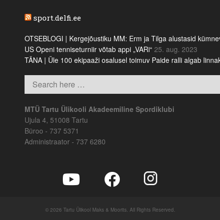
sport.delfi.ee
OTSEBLOGI | Kergejõustiku MM: Erm ja Tilga alustasid kümnevõi
US Openi tenniseturniir võtab appi „VARi“
25. aug. 2023
TÄNA | Üle 100 ekipaaži osalusel toimuv Paide ralli algab linn
MTÜ Tartu Ülikooli Akadeemiline Spordiklubi
Ujula 4, 51008 Tartu
Büroo - 737 5371
Administraator - 737 6280
© 2026 Tartu Ülikool Maks & Moorits. All Rights Reserved.