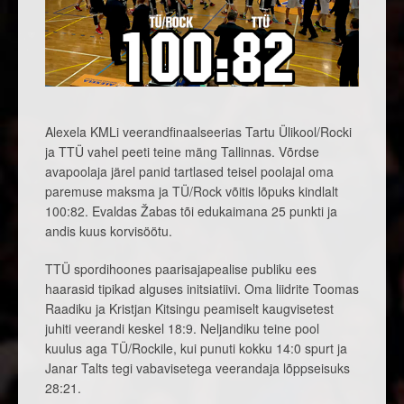
Alexela KMLi veerandfinaalseerias Tartu Ülikool/Rocki
ja TTÜ vahel peeti teine mäng Tallinnas. Võrdse
avapoolaja järel panid tartlased teisel poolajal oma
paremuse maksma ja TÜ/Rock võitis lõpuks kindlalt
100:82. Evaldas Žabas tõi edukaimana 25 punkti ja
andis kuus korvisöötu.
TTÜ spordihoones paarisajapealise publiku ees
haarasid tipikad alguses initsiatiivi. Oma liidrite Toomas
Raadiku ja Kristjan Kitsingu peamiselt kaugvisetest
juhiti veerandi keskel 18:9. Neljandiku teine pool
kuulus aga TÜ/Rockile, kui punuti kokku 14:0 spurt ja
Janar Talts tegi vabavisetega veerandaja lõppseisuks
28:21.