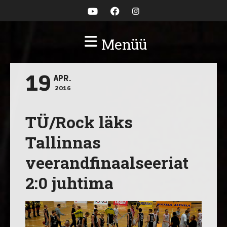
Menüü
19
APR.
2016
TÜ/Rock läks
Tallinnas
veerandfinaalseeriat
2:0 juhtima