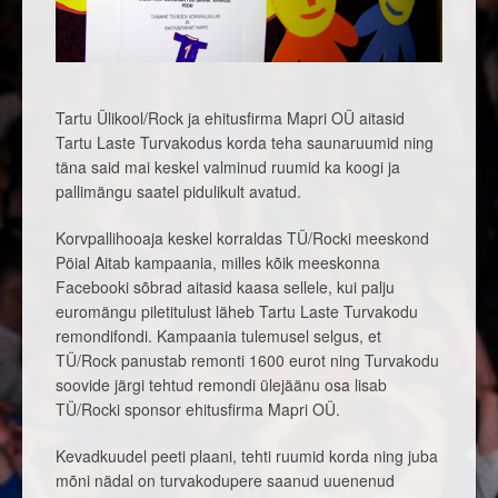
Tartu Ülikool/Rock ja ehitusfirma Mapri OÜ aitasid
Tartu Laste Turvakodus korda teha saunaruumid ning
täna said mai keskel valminud ruumid ka koogi ja
pallimängu saatel pidulikult avatud.
Korvpallihooaja keskel korraldas TÜ/Rocki meeskond
Pöial Aitab kampaania, milles kõik meeskonna
Facebooki sõbrad aitasid kaasa sellele, kui palju
euromängu piletitulust läheb Tartu Laste Turvakodu
remondifondi. Kampaania tulemusel selgus, et
TÜ/Rock panustab remonti 1600 eurot ning Turvakodu
soovide järgi tehtud remondi ülejäänu osa lisab
TÜ/Rocki sponsor ehitusfirma Mapri OÜ.
Kevadkuudel peeti plaani, tehti ruumid korda ning juba
mõni nädal on turvakodupere saanud uuenenud