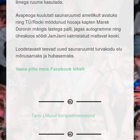
ilmega ruume kasutada.
Avapeoga kuulutati saunaruumid ametlikult avatuks
ning TÜ/Rocki möödunud hooaja kapten Marek
Doronin mängis lastega palli, jagas autogramme ning
üheskoos söödi JamJami valmistatud maitsvat kooki.
Loodetavasti teevad uued saunaruumid turvakodu elu
mõnusamaks ja hubasemaks.
Vaata pilte meie Facebook lehelt
Tartu Ülikooli korvpallimeeskond