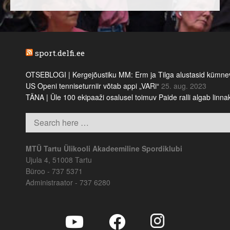
sport.delfi.ee
OTSEBLOGI | Kergejõustiku MM: Erm ja Tilga alustasid kümnevõi
US Openi tenniseturniir võtab appi „VARi“
25. aug. 2023
TÄNA | Üle 100 ekipaaži osalusel toimuv Paide ralli algab linn
MTÜ Tartu Ülikooli Akadeemiline Spordiklubi
Ujula 4, 51008 Tartu
Büroo - 737 5371
Administraator - 737 6280