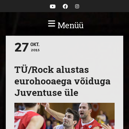
Menüü
27
OKT.
2015
TÜ/Rock alustas
eurohooaega võiduga
Juventuse üle