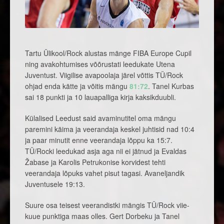
Tartu Ülikool/Rock alustas mänge FIBA Europe Cupil
ning avakohtumises võõrustati leedukate Utena
Juventust. Viigilise avapoolaja järel võttis TÜ/Rock
ohjad enda kätte ja võitis mängu
81:72
. Tanel Kurbas
sai 18 punkti ja 10 lauapalliga kirja kaksikduubli.
Külalised Leedust said avaminutitel oma mängu
paremini käima ja veerandaja keskel juhtisid nad 10:4
ja paar minutit enne veerandaja lõppu ka 15:7.
TÜ/Rocki leedukad asja aga nii ei jätnud ja Evaldas
Žabase ja Karolis Petrukonise korvidest tehti
veerandaja lõpuks vahet pisut tagasi. Avaneljandik
Juventusele 19:13.
Suure osa teisest veerandistki mängis TÜ/Rock viie-
kuue punktiga maas olles. Gert Dorbeku ja Tanel