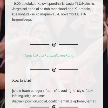
19.00 astutakse Kalevi spordihallis vastu TLÜ/Kalevile.
Järgmisel nädalal sõidab meeskond aga Küprosele,
kus kohtutakse kolmapäeval, 4. novembril ETHA
Engomisega.
Tartu Ülikooli korvpallimeeskond
Kontaktid
[show-team category='admin' layout='grid' style=',text-
left,img-left,1-column'
display='position,social,location,email,telephone,name']