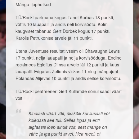
Mängu tipphetked
TÜ/Rocki parimana kogus Tanel Kurbas 18 punkti,
võttis 10 lauapalli ja andis neli korvisöötu. Kolm
kaugviset tabanud Gert Dorbek kogus 17 punkti.
Karolis Petrukonise arvele jäi 11 punkti.
Utena Juventuse resultatiivseim oli Chavaughn Lewis
17 punkti, nelja lauapalli ja nelja korvisööduga. Endine
rockimees Egidijus Dimsa arvele jäi 12 punkti ja kuus
lauapalli. Edgaras Zelionis viskas 11 ning mängujuht
Rolandas Alijevas 10 punkti ja andis seitse korvisöötu.
TÜ/Rocki peatreeneri Gert Kullamäe sõnul saadi väärt
võit.
Kindlasti väärt võit, ükskõik kui ilusasti või
koledasti see tuli. Selles liigas ja eriti
algfaasis loeb ainult võit, sest mänge on
vähe ja iga punkt arvel. Hea meel, et