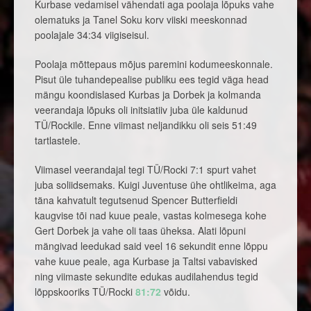
Kurbase vedamisel vähendati aga poolaja lõpuks vahe
olematuks ja Tanel Soku korv viiski meeskonnad
poolajale 34:34 viigiseisul.
Poolaja mõttepaus mõjus paremini kodumeeskonnale.
Pisut üle tuhandepealise publiku ees tegid väga head
mängu koondislased Kurbas ja Dorbek ja kolmanda
veerandaja lõpuks oli initsiatiiv juba üle kaldunud
TÜ/Rockile. Enne viimast neljandikku oli seis 51:49
tartlastele.
Viimasel veerandajal tegi TÜ/Rocki 7:1 spurt vahet
juba soliidsemaks. Kuigi Juventuse ühe ohtlikeima, aga
täna kahvatult tegutsenud Spencer Butterfieldi
kaugvise tõi nad kuue peale, vastas kolmesega kohe
Gert Dorbek ja vahe oli taas üheksa. Alati lõpuni
mängivad leedukad said veel 16 sekundit enne lõppu
vahe kuue peale, aga Kurbase ja Taltsi vabavisked
ning viimaste sekundite edukas audilahendus tegid
lõppskooriks TÜ/Rocki
81:72
võidu.