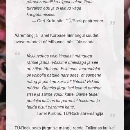
pärast konarlikku algust saime lõpus
turvalise edu ja ei läinud väga
kangutamiseks.
Gert Kullamäe, TÜ/Rock peatreener
Ääremängija Tanel Kurbase hinnangul suudeti
avaveerandaja närvilisusest hästi üle saada.
Kokkuvõttes võib kindlasti mänguga
rahule jääda, võitsime üheksaga ja see
on kõige tähtsam. Esimesel veerandajal
oli võibolla natuke närv sees, et esimene
mäng ja panime korvi alt lihtsaid viskeid
mööda. Õnneks järgmisel kolmel panime
sisse ja saime võidu kätte. Saime teisel
poolajal kaitses ka paremini hakkama ja
lauda pisut paremini kätte.
Tanel Kurbas, TÜ/Rock ääremängija
TÜ/Rock peab järgmise mängu reedel Tallinnas kui kell