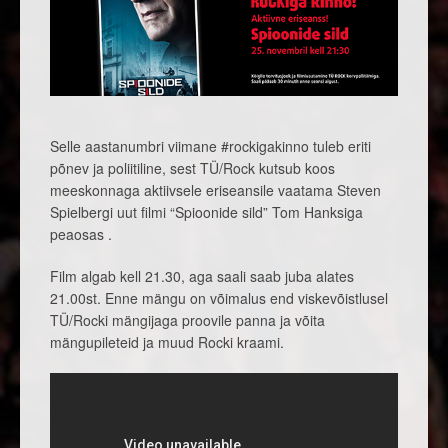
Selle aastanumbri viimane #rockigakinno tuleb eriti
põnev ja poliitiline, sest TÜ/Rock kutsub koos
meeskonnaga aktiivsele eriseansile vaatama Steven
Spielbergi uut filmi “Spioonide sild” Tom Hanksiga
peaosas .
Film algab kell 21.30, aga saali saab juba alates
21.00st. Enne mängu on võimalus end viskevõistlusel
TÜ/Rocki mängijaga proovile panna ja võita
mängupileteid ja muud Rocki kraami.