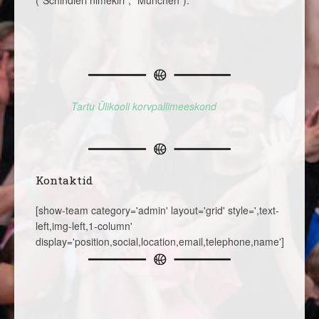
(“Schindleri nimekiri”, “München”).
Tartu Ülikooli korvpallimeeskond
Kontaktid
[show-team category='admin' layout='grid' style=',text-
left,img-left,1-column'
display='position,social,location,email,telephone,name']