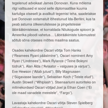
tegelenud advokaat James Donovan. Kuna mõlema
riigi valitsused ei soovi selle diplomaatilise kuuma
kartuliga otseselt ja avalikult tegemist teha, saadetakse
just Donovan ootamatult lõhestunud Ida-Berliini, kus ta
peab astuma ülikeerulistesse ja pingelistesse
läbirääkimistesse, et korraldada Nõukogude spiooni ja
Ameerika piloodi vahetus… Läbirääkimiste tulemustest
sõltub sõna otseses mõttes maailma saatus.
Osades kahekordne Oscari võitja Tom Hanks
(“Reamees Ryani päästmine”), Oscari nominent Amy
Ryan (“Lindmees”), Mark Rylance (“Teine Boleyni
tüdruk”), Alan Alda (“Aviaator – valguses ja varjus”),
Eve Hewson (“Aitab jutust”), Billy Magnussen
(“Sügavasse laande”), Sebastian Koch (“Teiste elud”),
Austin Stowell (“Whiplash”). Stsenaariumi autoriteks on
mitmekordsed Oscari võitjad Joel ja Ethan Coen (“Ei
ole maad vanadele meestele”, “Fargo”).
Lavastaja kahekordne Oscari võitja Steven Spielberg