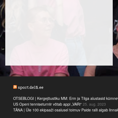
sport.delfi.ee
OTSEBLOGI | Kergejõustiku MM: Erm ja Tilga alustasid kümnevõi
US Openi tenniseturniir võtab appi „VARi“
25. aug. 2023
TÄNA | Üle 100 ekipaaži osalusel toimuv Paide ralli algab linn