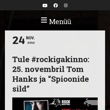
Menüü
24
NOV.
2015
Tule #rockigakinno:
25. novembril Tom
Hanks ja “Spioonide
sild”