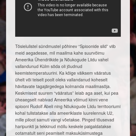
Tõsielulistel sündmustel põhinev “Spioonide sild” viib
meid aegadesse, mil maailma kahe suurvõimu
Ameerika Ühendriikide ja Nõukogude Liidu vahel
vallandunud Külm sõda oli jõudnud
keemistemperatuurini. Ka kõige väiksem vääratus
ühelt või teiselt poolt oleks vallandanud koheselt
hävitavate tagajärgedega kolmanda maailmasõja.
Keskmisest suurem “vääratus” leiab aga aset, kui pea
üheaegselt nabivad Ameerika võimud kinni vene
spiooni Rudolf Abeli ning Nõukogude Liidu territooriumi
kohal tulistatakse alla ameeriklaste luurelennuk U2,
mille piloot samuti vangi võetakse. Pinged tõusevad
haripunkti ja tekkinud möllu keskele paigaldatakse
ootamatult seni peamiselt maksuküsimustega