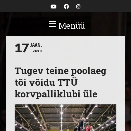
Menüü
17
JAAN.
2018
Tugev teine poolaeg
tõi võidu TTÜ
korvpalliklubi üle