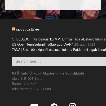
sport.delfi.ee
OTSEBLOGI | Kergejõustiku MM: Erm ja Tilga alustasid kümnevõi
US Openi tenniseturniir võtab appi „VARi“
25. aug. 2023
TÄNA | Üle 100 ekipaaži osalusel toimuv Paide ralli algab linn
MTÜ Tartu Ülikooli Akadeemiline Spordiklubi
Ujula 4, 51008 Tartu
Büroo - 737 5371
Administraator - 737 6280