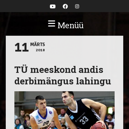
Menüü
11
MÄRTS
2018
TÜ meeskond andis
derbimängus lahingu