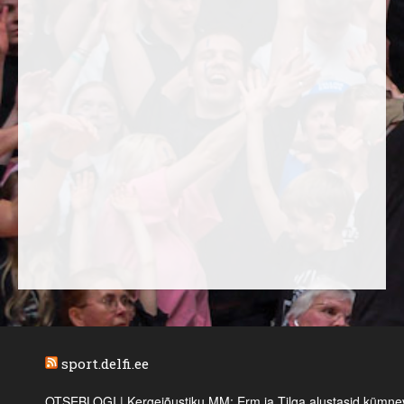
sport.delfi.ee
OTSEBLOGI | Kergejõustiku MM: Erm ja Tilga alustasid kümnevõi