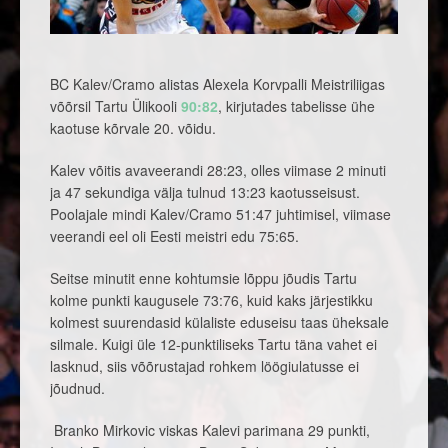
BC Kalev/Cramo alistas Alexela Korvpalli Meistriliigas
võõrsil Tartu Ülikooli
90:82
, kirjutades tabelisse ühe
kaotuse kõrvale 20. võidu.
Kalev võitis avaveerandi 28:23, olles viimase 2 minuti
ja 47 sekundiga välja tulnud 13:23 kaotusseisust.
Poolajale mindi Kalev/Cramo 51:47 juhtimisel, viimase
veerandi eel oli Eesti meistri edu 75:65.
Seitse minutit enne kohtumsie lõppu jõudis Tartu
kolme punkti kaugusele 73:76, kuid kaks järjestikku
kolmest suurendasid külaliste eduseisu taas üheksale
silmale. Kuigi üle 12-punktiliseks Tartu täna vahet ei
lasknud, siis võõrustajad rohkem löögiulatusse ei
jõudnud.
Branko Mirkovic viskas Kalevi parimana 29 punkti,