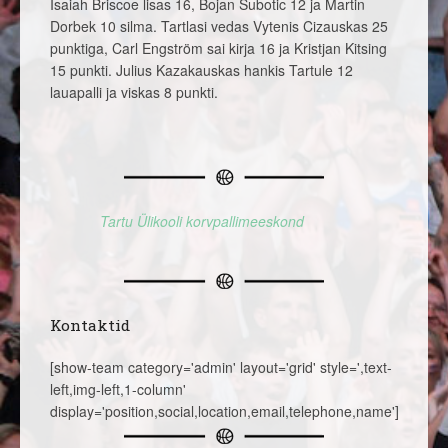
Isaiah Briscoe lisas 16, Bojan Subotic 12 ja Martin
Dorbek 10 silma. Tartlasi vedas Vytenis Cizauskas 25
punktiga, Carl Engström sai kirja 16 ja Kristjan Kitsing
15 punkti. Julius Kazakauskas hankis Tartule 12
lauapalli ja viskas 8 punkti.
Tartu Ülikooli korvpallimeeskond
Kontaktid
[show-team category='admin' layout='grid' style=',text-
left,img-left,1-column'
display='position,social,location,email,telephone,name']