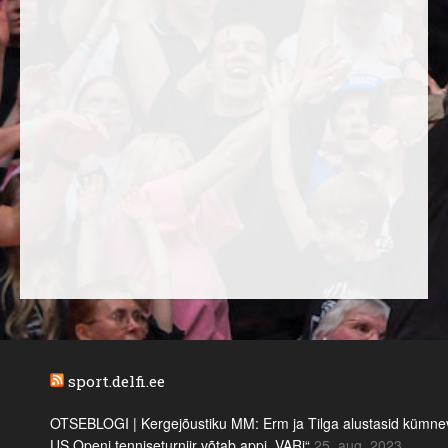
sport.delfi.ee
OTSEBLOGI | Kergejõustiku MM: Erm ja Tilga alustasid kümnevõi
US Openi tenniseturniir võtab appi „VARi“
25. aug. 2023