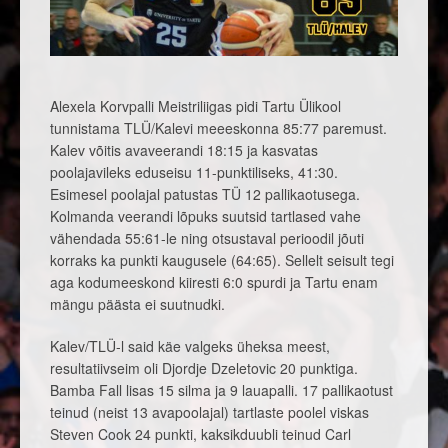
Alexela Korvpalli Meistriliigas pidi Tartu Ülikool
tunnistama TLÜ/Kalevi meeeskonna 85:77 paremust.
Kalev võitis avaveerandi 18:15 ja kasvatas
poolajavileks eduseisu 11-punktiliseks, 41:30.
Esimesel poolajal patustas TÜ 12 pallikaotusega.
Kolmanda veerandi lõpuks suutsid tartlased vahe
vähendada 55:61-le ning otsustaval perioodil jõuti
korraks ka punkti kaugusele (64:65). Sellelt seisult tegi
aga kodumeeskond kiiresti 6:0 spurdi ja Tartu enam
mängu päästa ei suutnudki.
Kalev/TLÜ-l said käe valgeks üheksa meest,
resultatiivseim oli Djordje Dzeletovic 20 punktiga.
Bamba Fall lisas 15 silma ja 9 lauapalli. 17 pallikaotust
teinud (neist 13 avapoolajal) tartlaste poolel viskas
Steven Cook 24 punkti, kaksikduubli teinud Carl