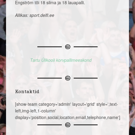
Engström tõi 18 silma ja 18 lauapalli.
Allikas: sport.delfi.ee
Tartu Ülikooli korvpallimeeskond
Kontaktid
[show-team category='admin' layout='grid' style=',text-
left,img-left,1-column'
display='position,social,location,email,telephone,name']