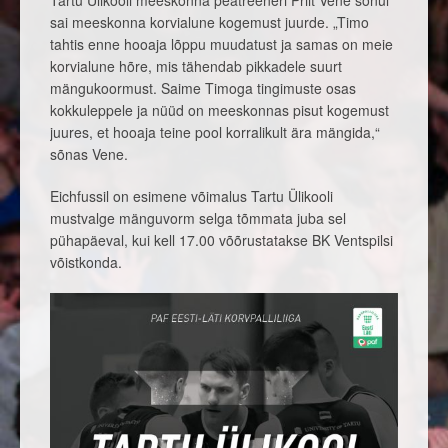
Tartu Ülikooli meeskonna peatreeneri Priit Vene sõnul
sai meeskonna korvialune kogemust juurde. „Timo
tahtis enne hooaja lõppu muudatust ja samas on meie
korvialune hõre, mis tähendab pikkadele suurt
mängukoormust. Saime Timoga tingimuste osas
kokkuleppele ja nüüd on meeskonnas pisut kogemust
juures, et hooaja teine pool korralikult ära mängida,“
sõnas Vene.
Eichfussil on esimene võimalus Tartu Ülikooli
mustvalge mänguvorm selga tõmmata juba sel
pühapäeval, kui kell 17.00 võõrustatakse BK Ventspilsi
võistkonda.