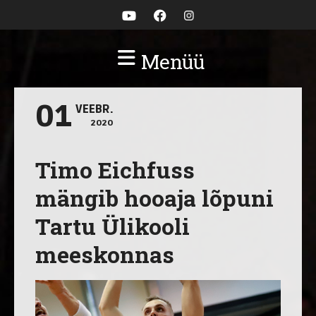
Menüü
01
VEEBR.
2020
Timo Eichfuss
mängib hooaja lõpuni
Tartu Ülikooli
meeskonnas