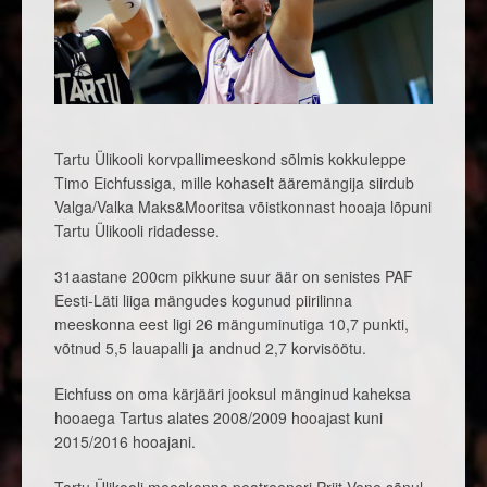
Tartu Ülikooli korvpallimeeskond sõlmis kokkuleppe
Timo Eichfussiga, mille kohaselt ääremängija siirdub
Valga/Valka Maks&Mooritsa võistkonnast hooaja lõpuni
Tartu Ülikooli ridadesse.
31aastane 200cm pikkune suur äär on senistes PAF
Eesti-Läti liiga mängudes kogunud piirilinna
meeskonna eest ligi 26 mänguminutiga 10,7 punkti,
võtnud 5,5 lauapalli ja andnud 2,7 korvisöötu.
Eichfuss on oma kärjääri jooksul mänginud kaheksa
hooaega Tartus alates 2008/2009 hooajast kuni
2015/2016 hooajani.