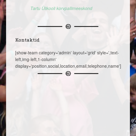
Tartu Ülikooli korvpallimeeskond
Kontaktid
[show-team category='admin' layout='grid' style=',text-
left,img-left,1-column'
display='position,social,location,email,telephone,name']