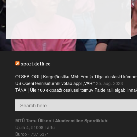
sport.delfi.ee
OTSEBLOGI | Kergejõustiku MM: Erm ja Tilga alustasid kümnevõi
US Openi tenniseturniir võtab appi „VARi“
25. aug. 2023
TÄNA | Üle 100 ekipaaži osalusel toimuv Paide ralli algab linn
MTÜ Tartu Ülikooli Akadeemiline Spordiklubi
Ujula 4, 51008 Tartu
Büroo - 737 5371