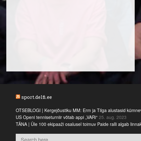
sport.delfi.ee
OTSEBLOGI | Kergejõustiku MM: Erm ja Tilga alustasid kümnevõi
US Openi tenniseturniir võtab appi „VARi“
25. aug. 2023
TÄNA | Üle 100 ekipaaži osalusel toimuv Paide ralli algab linn