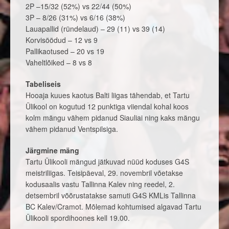
2P –15/32 (52%) vs 22/44 (50%)
3P – 8/26 (31%) vs 6/16 (38%)
Lauapallid (ründelaud) – 29 (11) vs 39 (14)
Korvisöödud – 12 vs 9
Pallikaotused – 20 vs 19
Vaheltlõiked – 8 vs 8
Tabeliseis
Hooaja kuues kaotus Balti liigas tähendab, et Tartu
Ülikool on kogutud 12 punktiga viiendal kohal koos
kolm mängu vähem pidanud Siauliai ning kaks mängu
vähem pidanud Ventspilsiga.
Järgmine mäng
Tartu Ülikooli mängud jätkuvad nüüd koduses G4S
meistriliigas. Teisipäeval, 29. novembril võetakse
kodusaalis vastu Tallinna Kalev ning reedel, 2.
detsembril võõrustatakse samuti G4S KMLis Tallinna
BC Kalev/Cramot. Mõlemad kohtumised algavad Tartu
Ülikooli spordihoones kell 19.00.