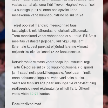
vastas samal ajal oma liidri Trevon Hughesi vedamisel
13 punktiga ja nii oli enne poolajavilet kahe
meeskonna vahe kümnepunktiline seisul 34:24.
Teisel poolajal mängisid meeskonnad taas
tasavägiselt, mis tähendas, et oluliselt väiksemaks
Tartu meeskond vahet vähendada ei suutnud. Bill Amis
meelitas vastastelt järjepanu küll vigu välja, ent
lähemale kuuest punktist ei jõutud ja enne viimast
neljandikku olid tartlased 45:55 kaotusseisus.
Korviderohke viimase veerandaja lõpuminutitel tegi
Tartu Ülikool seisul 67:56 lõpupingutusena 7:0 spurdi
ja nii saadi nelja punkti kaugusele. Veel paar minutit
enne kohtumise lõppu oli vahe vaid kaks punkti.
Vastased teenisid aga paari minutiga 14 vabaviset ning
realiseerisid need eksimatult ja nii tuli Tartu Ülikoolil
vastu võtta
82:73
kaotus.
Resultatiivseimad