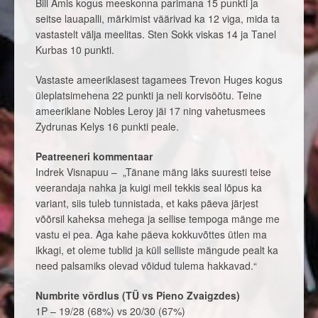
Bill Amis kogus meeskonna parimana 15 punkti ja
seitse lauapalli, märkimist väärivad ka 12 viga, mida ta
vastastelt välja meelitas. Sten Sokk viskas 14 ja Tanel
Kurbas 10 punkti.
Vastaste ameeriklasest tagamees Trevon Huges kogus
üleplatsimehena 22 punkti ja neli korvisöötu. Teine
ameeriklane Nobles Leroy jäi 17 ning vahetusmees
Zydrunas Kelys 16 punkti peale.
Peatreeneri kommentaar
Indrek Visnapuu – „Tänane mäng läks suuresti teise
veerandaja nahka ja kuigi meil tekkis seal lõpus ka
variant, siis tuleb tunnistada, et kaks päeva järjest
võõrsil kaheksa mehega ja sellise tempoga mänge me
vastu ei pea. Aga kahe päeva kokkuvõttes ütlen ma
ikkagi, et oleme tublid ja küll selliste mängude pealt ka
need palsamiks olevad võidud tulema hakkavad.“
Numbrite võrdlus (TÜ vs Pieno Zvaigzdes)
1P – 19/28 (68%) vs 20/30 (67%)