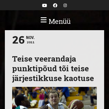
Menüü
26
NOV.
2011
Teise veerandaja
punktipõud tõi teise
järjestikkuse kaotuse