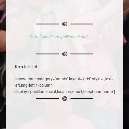
Tartu Ülikooli korvpallimeeskond
Kontaktid
[show-team category='admin' layout='grid' style=',text-
left,img-left,1-column'
display='position,social,location,email,telephone,name']