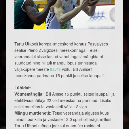
Tartu Ülikooli korvpallimeeskond kohtus Pasvalyses
sealse Pieno Zvaigzdesi meeskonnaga. Teisel
veerandajal sisse lastud vahet tagasi mängida ei
suudetud ning nii tuli mängu lõpus tunnistada
väljakuperemeeste
82:73
võitu. Bill Amiselt
meeskonna parimana 15 punkti ja seitse lauapalli.
Lühidalt
Võtmemängija
: Bill Amise 15 punkti, seitse lauapalli ja
efektiivsusnäitaja 22 olid meeskonna parimad. Lisaks
sellel meelitas ta vastastelt välja 12 viga.
Mängu murdehetk
: Teise veerandaja alguses kuus
minutit punktita ja vastaste 13:0 spurt oli mägi, millest
Tartu Ülikool mängu jooksul enam üle ronida ei