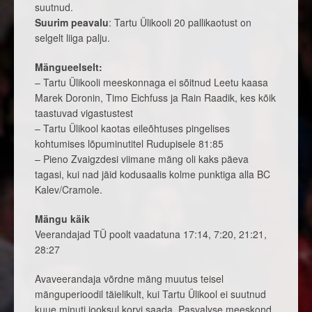
suutnud.
Suurim peavalu
: Tartu Ülikooli 20 pallikaotust on
selgelt liiga palju.
Mängueelselt:
– Tartu Ülikooli meeskonnaga ei sõitnud Leetu kaasa
Marek Doronin, Timo Eichfuss ja Rain Raadik, kes kõik
taastuvad vigastustest
– Tartu Ülikool kaotas eileõhtuses pingelises
kohtumises lõpuminutitel Rudupisele 81:85
– Pieno Zvaigzdesi viimane mäng oli kaks päeva
tagasi, kui nad jäid kodusaalis kolme punktiga alla BC
Kalev/Cramole.
Mängu käik
Veerandajad TÜ poolt vaadatuna 17:14, 7:20, 21:21,
28:27
Avaveerandaja võrdne mäng muutus teisel
mänguperioodil täielikult, kui Tartu Ülikool ei suutnud
kuue minuti jooksul korvi saada. Pasvalyse meeskond