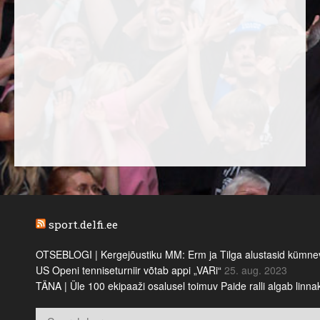
sport.delfi.ee
OTSEBLOGI | Kergejõustiku MM: Erm ja Tilga alustasid kümnevõi
US Openi tenniseturniir võtab appi „VARi“
25. aug. 2023
TÄNA | Üle 100 ekipaaži osalusel toimuv Paide ralli algab linn