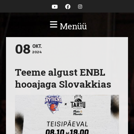
Menüü
08
OKT.
2024
Teeme algust ENBL
hooajaga Slovakkias