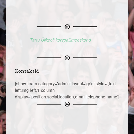
Tartu Ülikooli korvpallimeeskond
Kontaktid
[show-team category='admin' layout='grid' style=',text-
left,img-left,1-column'
display='position,social,location,email,telephone,name']