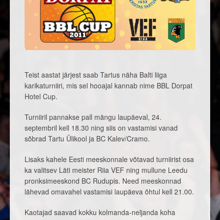
Teist aastat järjest saab Tartus näha Balti liiga
karikaturniiri, mis sel hooajal kannab nime BBL Dorpat
Hotel Cup.
Turniiril pannakse pall mängu laupäeval, 24.
septembril kell 18.30 ning siis on vastamisi vanad
sõbrad Tartu Ülikool ja BC Kalev/Cramo.
Lisaks kahele Eesti meeskonnale võtavad turniirist osa
ka valitsev Läti meister Riia VEF ning mullune Leedu
pronksimeeskond BC Rudupis. Need meeskonnad
lähevad omavahel vastamisi laupäeva õhtul kell 21.00.
Kaotajad saavad kokku kolmanda-neljanda koha