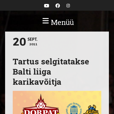
Menüü
20
SEPT.
2011
Tartus selgitatakse
Balti liiga
karikavõitja