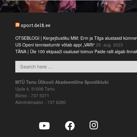
sport.delfi.ee
OTSEBLOGI | Kergejõustiku MM: Erm ja Tilga alustasid kümnevõi
US Openi tenniseturniir võtab appi „VARi“
25. aug. 2023
TÄNA | Üle 100 ekipaaži osalusel toimuv Paide ralli algab linn
MTÜ Tartu Ülikooli Akadeemiline Spordiklubi
Ujula 4, 51008 Tartu
Büroo - 737 5371
Administraator - 737 6280