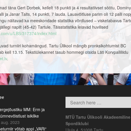
eimad täna Gert Dorbek, kellelt 18 punkti ja 4 resultatiivset söötu, Domin
lli ja Janar Talts, 14 punkti, 7 lauda. Lauavõitluse parim oli 12 palli no
ngu näitavad ka meeskondade statistika võrdlused – visketabavus Tart
jällegi napilt (45-42) Tartule. Täisstatistika leiavad huvilised
ts.com/u/LBS/317374/index.html
ad turniiri kohamängud. Tartu Ülikool mängib pronksikohtumist BC
ab kell 13.15. Tekstiülekannet tasub hommegi otsida Läti Korvpalliliidu
t.lv
.
.ee
rgejõustiku MM: Erm ja
kümnevõistlust isiklike
MTÜ Tartu Ülikooli Akadeemiline
 aug. 2023
Spordiklubi
eturniir võtab appi „VARi“
Ujula 4, 51008 Tartu