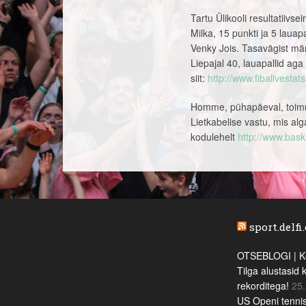
Tartu Ülikooli resultatiivs
Milka, 15 punkti ja 5 lauapa
Venky Jois. Tasavägist mä
Liepajal 40, lauapallid aga 
siit:
http://www.fibalivesta
Homme, pühapäeval, toimuv
Lietkabelise vastu, mis alg
kodulehelt
http://www.baske
sport.delfi
OTSEBLOGI | Ke
Tilga alustasid 
rekorditega!
25.
US Openi tennis