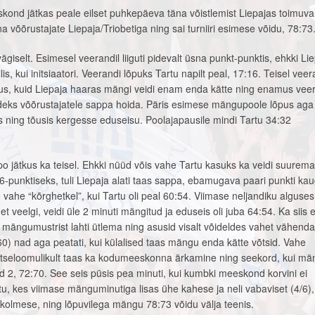
eskond jätkas peale eilset puhkepäeva täna võistlemist Liepajas toimuv
äna võõrustajate Liepaja/Triobetiga ning sai turniiri esimese võidu, 78:73
iselt. Esimesel veerandil liiguti pidevalt üsna punkt-punktis, ehkki Lie
is, kui initsiaatori. Veerandi lõpuks Tartu napilt peal, 17:16. Teisel veer
s, kuid Liepaja haaras mängi veidi enam enda kätte ning enamus veer
ndeks võõrustajatele sappa hoida. Päris esimese mängupoole lõpus aga 
 ning tõusis kergesse eduseisu. Poolajapausile mindi Tartu 34:32
jätkus ka teisel. Ehkki nüüd võis vahe Tartu kasuks ka veidi suurem
 6-punktiseks, tuli Liepaja alati taas sappa, ebamugava paari punkti ka
 vahe “kõrghetkel”, kui Tartu oli peal 60:54. Viimase neljandiku alguses
 veelgi, veidi üle 2 minuti mängitud ja eduseis oli juba 64:54. Ka siis e
 mängumustrist lahti ütlema ning asusid visalt võideldes vahet vähend
60) nad aga peatati, kui külalised taas mängu enda kätte võtsid. Vahe
tseloomulikult taas ka kodumeeskonna ärkamine ning seekord, kui mä
id 2, 72:70. See seis püsis pea minuti, kui kumbki meeskond korvini ei
u, kes viimase mänguminutiga lisas ühe kahese ja neli vabaviset (4/6),
 kolmese, ning lõpuvilega mängu 78:73 võidu välja teenis.