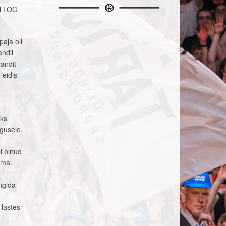
al LOC
.
paja oli
andil
andit
leidis
aks
ugusele.
i olnud
ama.
ngida
 lastes