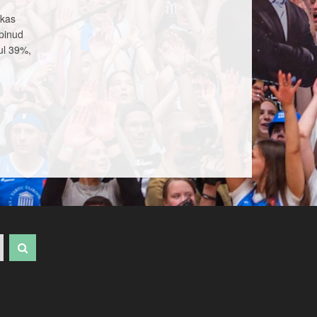
ykas
ppinud
ul 39%,