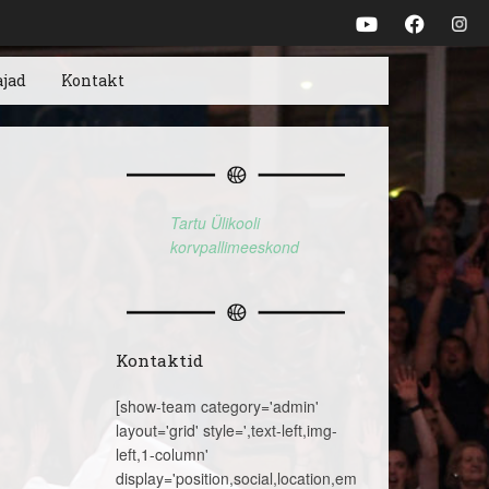
ajad
Kontakt
Tartu Ülikooli
korvpallimeeskond
Kontaktid
[show-team category='admin'
layout='grid' style=',text-left,img-
left,1-column'
display='position,social,location,email,telephone,name