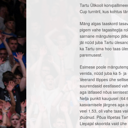
Tartu Ülikooli korvpallime
Cup turniiril, kus kohtus t
Mäng algas taaskord tasaväg
pigem vahe tagasitegija roll
sarnane mängutempo jätku
jäi nüüd juba Tartu ülesa
ka Tartu oma hoo taas üles
paremusest.
Esimese poole mängutempo 
venida, nüüd juba ka 5- ja
Veerand lõppes ühe sellise
suurendasid eestlased vahet
aga lätlased nõus senisest
Nelja punkti kaugusel (64:
kasvamisele järgnes aga o
veel 1.53, oli vahe taas va
jõudnud. Põua lõpetas Tart
Liepajal skoorida vaid ühe