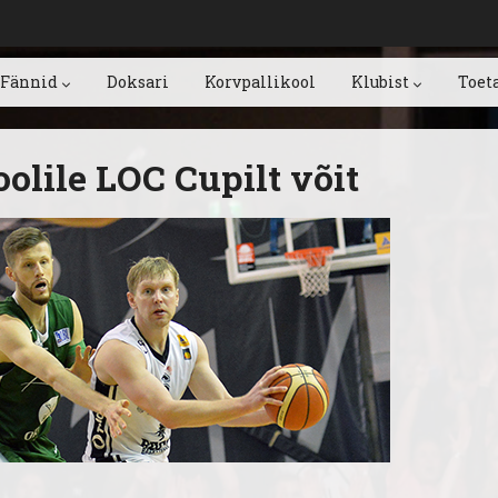
Fännid
Doksari
Korvpallikool
Klubist
Toet
oolile LOC Cupilt võit