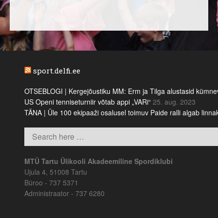
sport.delfi.ee
OTSEBLOGI | Kergejõustiku MM: Erm ja Tilga alustasid kümnevõi
US Openi tenniseturniir võtab appi „VARi“
25. aug. 2023
TÄNA | Üle 100 ekipaaži osalusel toimuv Paide ralli algab linn
MTÜ Tartu Ülikooli Akadeemiline Spordiklubi
Ujula 4, 51008 Tartu
Büroo - 737 5371
Administraator - 737 6280