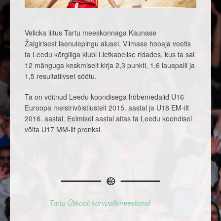
Velicka liitus Tartu meeskonnaga Kaunase
Žalgirisest laenulepingu alusel. Viimase hooaja veetis
ta Leedu kõrgliiga klubi Lietkabelise ridades, kus ta sai
12 mänguga keskmiselt kirja 2,3 punkti, 1,6 lauapalli ja
1,5 resultatiivset söötu.
Ta on võitnud Leedu koondisega hõbemedalid U16
Euroopa meistrivõistlustelt 2015. aastal ja U18 EM-ilt
2016. aastal. Eelmisel aastal aitas ta Leedu koondisel
võita U17 MM-ilt pronksi.
Tartu Ülikooli korvpallimeeskond