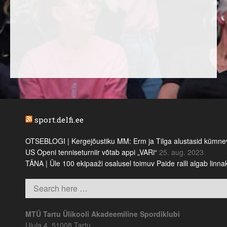
sport.delfi.ee
OTSEBLOGI | Kergejõustiku MM: Erm ja Tilga alustasid kümnevõi
US Openi tenniseturniir võtab appi „VARi“
25. aug. 2023
TÄNA | Üle 100 ekipaaži osalusel toimuv Paide ralli algab linn
MTÜ Tartu Ülikooli Akadeemiline Spordiklubi
Ujula 4, 51008 Tartu