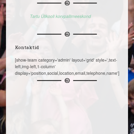
Tartu Ülikooli korvpallimeeskond
Kontaktid
[show-team category='admin' layout='grid' style=',text-
left,img-left,1-column'
display='position,social,location,email,telephone,name']