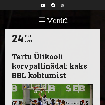
Menüü
24
OKT.
2011
Tartu Ülikooli
korvpallinädal: kaks
BBL kohtumist