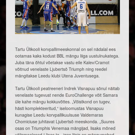
Tartu Ülikooli korvpallimeeskonnal on sel nädalal ees
ootamas kaks kodust BBL mängu liiga uustulnukatega.
Juba täna õhtul võetakse vastu eile Kalev/Cramot
võitnud venelaste Ljubertsõ Triumph ning reedel
mängitakse Leedu klubi Utena Juventusega.
Tartu Ülikooli peatreeneri Indrek Visnapuu sõnul näitab
venelaste tugevust nende Euro­Challenge võit Samara
üle kahe mängu kokkuvõttes. „Võistkond on tugev,
hästi komplekteeritud,“ iseloomustas Visnapuu
kunagise Leedu korvpallikuulsuse Valdemaras
Chomiciuse juhitavat Ljubertsõ meeskonda. „Suures
osas on Triumphis Venemaa mängijad, lisaks mõned
välismaalased,“ lisas ta, „igas liinis on mängumehed