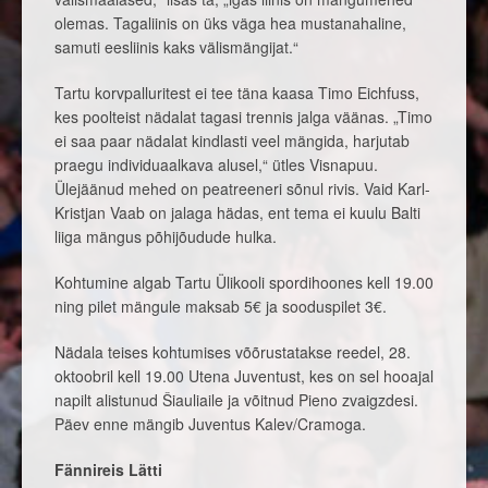
olemas. Tagaliinis on üks väga hea mustanahaline,
samuti eesliinis kaks välismängijat.“
Tartu korvpalluritest ei tee täna kaasa Timo Eichfuss,
kes poolteist nädalat tagasi trennis jalga väänas. „Timo
ei saa paar nädalat kindlasti veel mängida, harjutab
praegu individuaalkava alusel,“ ütles Visnapuu.
Ülejäänud mehed on peatreeneri sõnul rivis. Vaid Karl-
Kristjan Vaab on jalaga hädas, ent tema ei kuulu Balti
liiga mängus põhijõudude hulka.
Kohtumine algab Tartu Ülikooli spordihoones kell 19.00
ning pilet mängule maksab 5€ ja sooduspilet 3€.
Nädala teises kohtumises võõrustatakse reedel, 28.
oktoobril kell 19.00 Utena Juventust, kes on sel hooajal
napilt alistunud Šiauliaile ja võitnud Pieno zvaigzdesi.
Päev enne mängib Juventus Kalev/Cramoga.
Fännireis Lätti