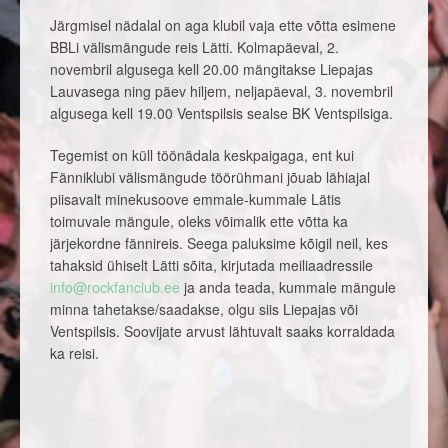
Järgmisel nädalal on aga klubil vaja ette võtta esimene
BBLi välismängude reis Lätti. Kolmapäeval, 2.
novembril algusega kell 20.00 mängitakse Liepajas
Lauvasega ning päev hiljem, neljapäeval, 3. novembril
algusega kell 19.00 Ventspilsis sealse BK Ventspilsiga.
Tegemist on küll töönädala keskpaigaga, ent kui
Fänniklubi välismängude töörühmani jõuab lähiajal
piisavalt minekusoove emmale-kummale Lätis
toimuvale mängule, oleks võimalik ette võtta ka
järjekordne fännireis. Seega paluksime kõigil neil, kes
tahaksid ühiselt Lätti sõita, kirjutada meiliaadressile
info@rockfanclub.ee
ja anda teada, kummale mängule
minna tahetakse/saadakse, olgu siis Liepajas või
Ventspilsis. Soovijate arvust lähtuvalt saaks korraldada
ka reisi.