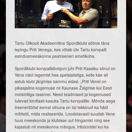
Tartu Ülikooli Akadeemiline Spordiklubi sõlmis täna
lepingu Priit Venega, kes võtab üle Tartu korvpalli
esindusmeeskonna peatreeneri ametikoha.
Spordiklubi korvpallidivisjoni juhi Priit Kaasiku sõnul on
Vene näol tegemist hea spetsialistiga, kelle käe all
astub klubi järgmise sammu edasi. „Priit Venel on
pikaajaline kogemuse nii Kaunase Žalgirise kui Eesti
meistriliiga tasemel. Need teadmised ja kogemused
tulevad kindlasti kasuks Tartu korvpallile. Mõnda aega
treeneritööst eemal olnuna on tal tekkinud ka häid
mõtteid, mida realiseerida. Loodetavasti suudab Vene
tuua meeskonda ja klubisse uut hingamist ning see
kajastub nii meeskonna mängus, tribüünidel kui ka