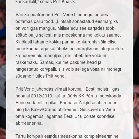
karikariiulil,“ sõnas Priit Kaasik.
Värske peatreeneri Priit Vene hinnangul on ees
ootamas palju tööd. „Lihtsalt sõnastatud eesmärgiks
on võit igas mängus. Millise edu see sarjades toob,
sõltub palju sellest, mis meeskonna me kokku saame.
Kindlasti tahame kokku panna konkurentsivõimelise
meeskonna, aga kui üheks eesmärgiks on integreerida
ka nooremaid mängijaid, siis läheb tee võiduni
raskemaks. Samas, kui me pakume head ja
hingestatud korvpalli, siis võib sellega võita nii mõnegi
südame,“ ütles Priit Vene.
Priit Vene juhendas viimati korvpalli Eesti meistriliigas
hooajal 2012/2013, kui ta tüüris KK Pärnu meeskonda.
Enne seda oli ta pikalt Kaunase Žalgirise abitreener
ning ka Kalev/Cramo abitreener. Sel suvel on Vene
oma kogemusi jagamas Eesti U16 poiste koondise
abitreenerina.
Tartu korvpalli esindusmeeskonna komplekteerimine