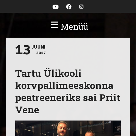
Menüü
13
JUUNI
2017
Tartu Ülikooli
korvpallimeeskonna
peatreeneriks sai Priit
Vene