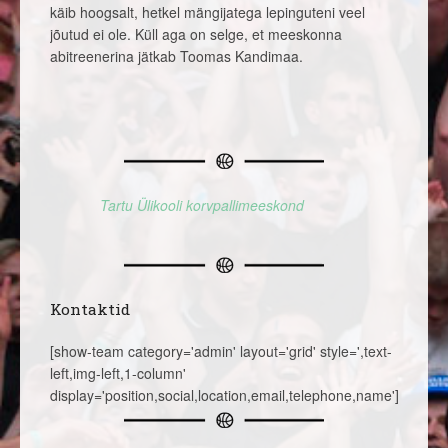
käib hoogsalt, hetkel mängijatega lepinguteni veel
jõutud ei ole. Küll aga on selge, et meeskonna
abitreenerina jätkab Toomas Kandimaa.
Tartu Ülikooli korvpallimeeskond
Kontaktid
[show-team category='admin' layout='grid' style=',text-
left,img-left,1-column'
display='position,social,location,email,telephone,name']