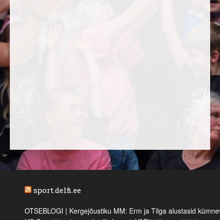
sport.delfi.ee
OTSEBLOGI | Kergejõustiku MM: Erm ja Tilga alustasid kümnevõi